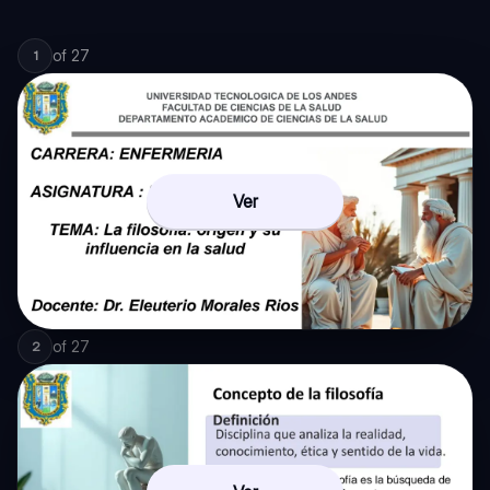
of
27
1
Ver
of
27
2