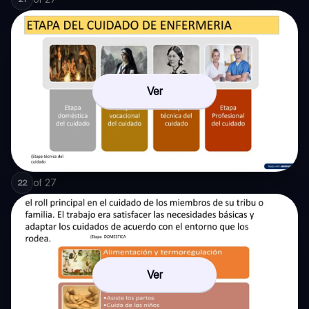
Ver
of
27
22
Ver