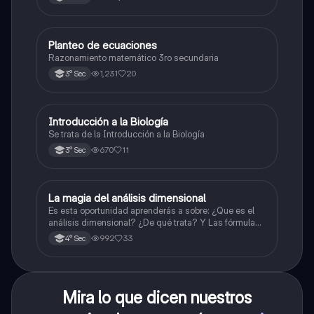
Planteo de ecuaciones
Matemáticas
Razonamiento matemático 3ro secundaria
1,231
20
3° Sec
Introducción a la Biología
Biología
Se trata de la Introducción a la Biología
670
11
3° Sec
La magia del análisis dimensional
Física
Es esta oportunidad aprenderás a sobre: ¿Que es el
análisis dimensional? ¿De qué trata? Y Las fórmulas
de las magnitudes fundamentales y derivadas.
992
33
4° Sec
Mira lo que dicen nuestros