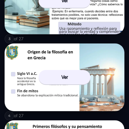
Ver
of
27
3
Ver
of
27
4