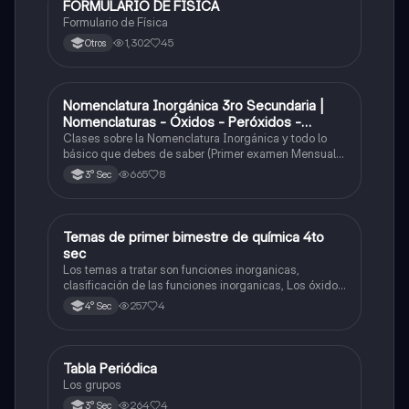
FORMULARIO DE FÍSICA
Física
Formulario de Física
1,302
45
Otros
Nomenclatura Inorgánica 3ro Secundaria |
Química
Nomenclaturas - Óxidos - Peróxidos -
Hidróxido o Bases
Clases sobre la Nomenclatura Inorgánica y todo lo
básico que debes de saber (Primer examen Mensual
2025)
665
8
3° Sec
Temas de primer bimestre de química 4to
Química
sec
Los temas a tratar son funciones inorganicas,
clasificación de las funciones inorganicas, Los óxidos
y los óxidos ácidos
257
4
4° Sec
Tabla Periódica
Química
Los grupos
264
4
3° Sec