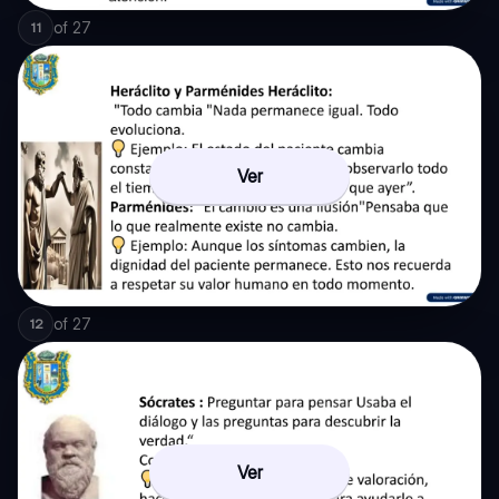
of
27
11
Ver
of
27
12
Ver