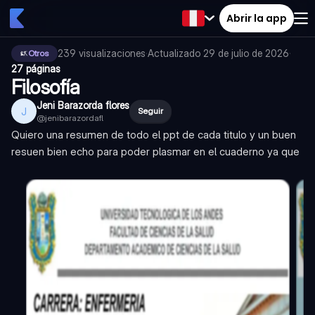
Abrir la app
239
visualizaciones
·
Actualizado
29 de julio de 2026
·
Otros
27 páginas
Filosofía
Jeni Barazorda flores
J
Seguir
@
jenibarazordafl
Quiero una resumen de todo el ppt de cada titulo y un buen
resuen bien echo para poder plasmar en el cuaderno ya que