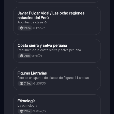
Javier Pulgar Vidal / Las ocho regiones
Otros
naturales del Perú
Apuntes de clase ☺️
199
3
1° Sec
Costa sierra y selva peruana
Otros
Resumen de la costa sierra y selva peruana
76
1
Otros
Figuras Lietrarias
Otros
Este es un apunte de clases de Figuras Literarias
231
5
5° Sec
Etimología
Otros
La etimología
256
3
1° Sec