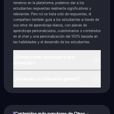
tenemos en la plataforma, podemos dar a los
estudiantes respuestas realmente significativas y
relevantes. Pero no se trata solo de respuestas, el
compañero también guía a los estudiantes a través de
sus retos de aprendizaje diarios, con planes de
aprendizaje personalizados, cuestionarios o contenidos
en el chat y una personalización del 100% basada en
las habilidades y el desarrollo de los estudiantes.
¿Dónde puedo descargar la app
Knowunity?
Puedes descargar la app en Google Play Store y Apple
App Store.
¿Knowunity es totalmente gratuito?
¡Sí lo es! Tienes acceso totalmente gratuito a todo el
contenido de la app, puedes chatear con otros
alumnos y recibir ayuda inmeditamente. Puedes ganar
dinero utilizando la aplicación, que te permitirá acceder
a determinadas funciones.
Contenidos más populares de Otros