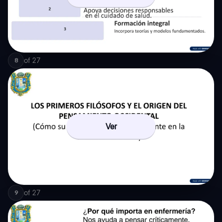
of
27
8
Ver
of
27
9