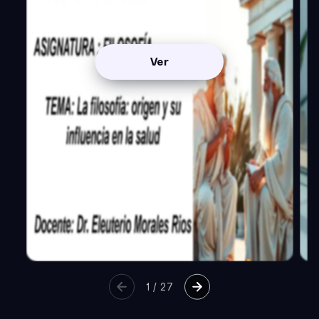
Ver
1
/
27