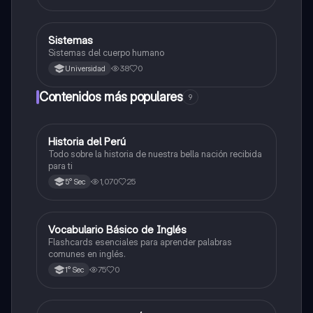
S
Sistemas
Otros
Sistemas del cuerpo humano
38
0
Universidad
Contenidos más populares
9
Historia del Perú
Ciencias Sociales
Todo sobre la historia de nuestra bella nación recibida
para ti
1,070
25
5° Sec
V
Vocabulario Básico de Inglés
Inglés
Flashcards esenciales para aprender palabras
comunes en inglés.
75
0
1° Sec