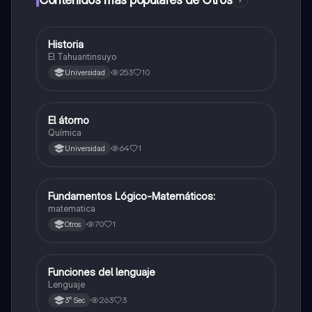
9
Historia
Otros
El Tahuantinsuyo
253
10
Universidad
El átomo
Otros
Química
64
1
Universidad
Fundamentos Lógico-Matemáticos:
Otros
matematica
70
1
Otros
Funciones del lenguaje
Otros
Lenguaje
263
3
3° Sec