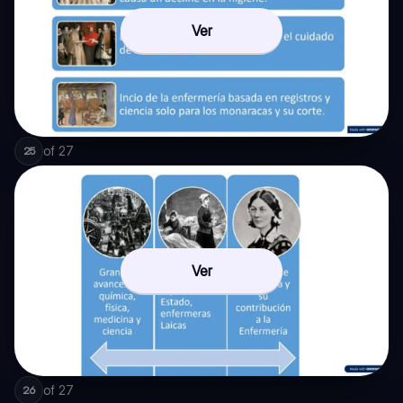
Ver
of
27
25
Ver
of
27
26