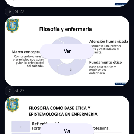
of
27
6
Ver
of
27
7
Ver