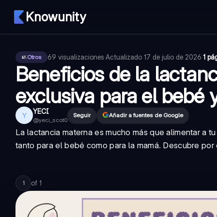
Knowunity
69
visualizaciones
·
Actualizado
17 de julio de 2026
·
1 pá
Otros
Beneficios de la lactan
exclusiva para el bebé 
YECI
Y
Seguir
Añadir a fuentes de Google
@
yeci_scot0
La lactancia materna es mucho más que alimentar a tu 
tanto para el bebé como para la mamá. Descubre por qu
of
1
1