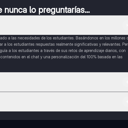
nunca lo preguntarías...
do a las necesidades de los estudiantes. Basándonos en los millones 
a los estudiantes respuestas realmente significativas y relevantes. Pe
uía a los estudiantes a través de sus retos de aprendizaje diarios, con
o contenidos en el chat y una personalización del 100% basada en las
 App Store.
l contenido de la app, puedes chatear con otros alumnos y recibir ayuda
cación, que te permitirá acceder a determinadas funciones.