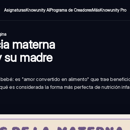
Asignaturas
Knowunity AI
Programa de Creadores
Más
Knowunity Pro
gina
cia materna
y su madre
bebé: es "amor convertido en alimento" que trae beneficio
é es considerada la forma más perfecta de nutrición infan