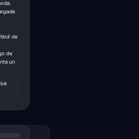
vida.
cargada
,
fácil de
sgo de
enta un
ebé