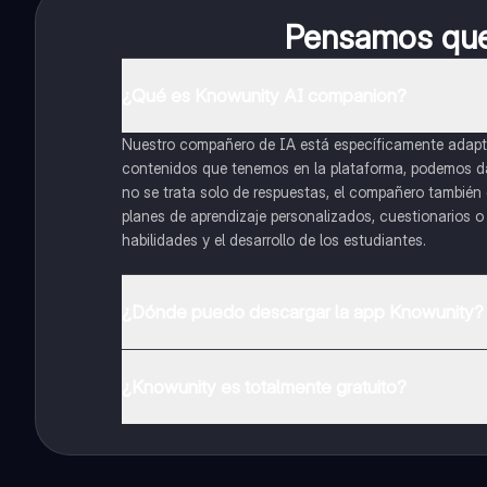
Pensamos que 
¿Qué es Knowunity AI companion?
Nuestro compañero de IA está específicamente adapta
contenidos que tenemos en la plataforma, podemos dar 
no se trata solo de respuestas, el compañero también g
planes de aprendizaje personalizados, cuestionarios 
habilidades y el desarrollo de los estudiantes.
¿Dónde puedo descargar la app Knowunity?
Puedes descargar la app en Google Play Store y Apple
¿Knowunity es totalmente gratuito?
¡Sí lo es! Tienes acceso totalmente gratuito a todo e
inmeditamente. Puedes ganar dinero utilizando la apli