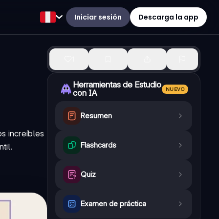
Iniciar sesión
Descarga la app
1
Herramientas de Estudio
NUEVO
con IA
Resumen
s increíbles
Flashcards
til.
Quiz
Examen de práctica