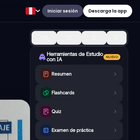
Iniciar sesión
Descarga la app
0
Herramientas de Estudio
NUEVO
con IA
Resumen
Flashcards
Quiz
Examen de práctica