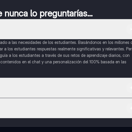
nunca lo preguntarías...
do a las necesidades de los estudiantes. Basándonos en los millones 
a los estudiantes respuestas realmente significativas y relevantes. Pe
uía a los estudiantes a través de sus retos de aprendizaje diarios, con
o contenidos en el chat y una personalización del 100% basada en las
 App Store.
l contenido de la app, puedes chatear con otros alumnos y recibir ayuda
cación, que te permitirá acceder a determinadas funciones.