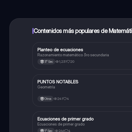
Contenidos más populares de Matemát
Planteo de ecuaciones
Matemáticas
Razonamiento matemático 3ro secundaria
1,231
20
3° Sec
PUNTOS NOTABLES
Matemáticas
Geometría
241
4
Otros
Ecuaciones de primer grado
Matemáticas
Ecuaciones de primer grado
266
4
1° Sec