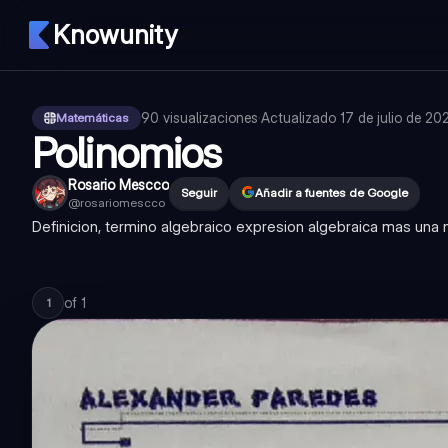
Knowunity
90
visualizaciones
·
Actualizado
17 de julio de 20
Matemáticas
Polinomios
Rosario Mescco
Seguir
Añadir a fuentes de Google
@
rosariomescco
Definicion, termino algebraico expresion algebraica mas una n
of
1
1