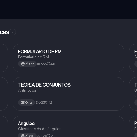
icas
9
FORMULARIO DE RM
Matemáticas
Formulario de RM
Á
636
40
5° Sec
TEORIA DE CONJUNTOS
T
Matemáticas
Aritmetica
U
e
623
12
Otros
Ángulos
P
Matemáticas
Clasificación de ángulos
F
425
9
3° Sec