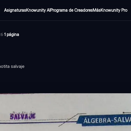
Asignaturas
Knowunity AI
Programa de Creadores
Más
Knowunity Pro
26
·
1 página
otita salvaje