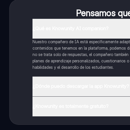
Pensamos que 
¿Qué es Knowunity AI companion?
Nuestro compañero de IA está específicamente adapta
contenidos que tenemos en la plataforma, podemos dar 
no se trata solo de respuestas, el compañero también g
planes de aprendizaje personalizados, cuestionarios 
habilidades y el desarrollo de los estudiantes.
¿Dónde puedo descargar la app Knowunity?
Puedes descargar la app en Google Play Store y Apple
¿Knowunity es totalmente gratuito?
¡Sí lo es! Tienes acceso totalmente gratuito a todo e
inmeditamente. Puedes ganar dinero utilizando la apli