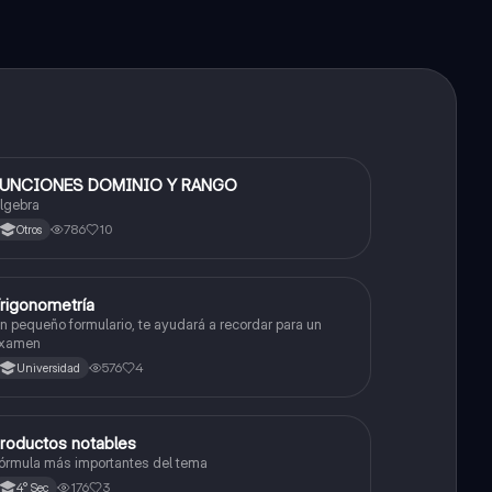
FUNCIONES DOMINIO Y RANGO
Matemáticas
lgebra
786
10
Otros
rigonometría
Matemáticas
n pequeño formulario, te ayudará a recordar para un
xamen
576
4
Universidad
roductos notables
Matemáticas
órmula más importantes del tema
176
3
4° Sec