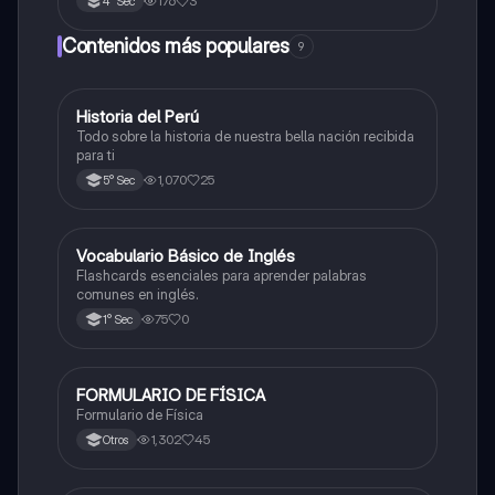
176
3
4° Sec
Contenidos más populares
9
Historia del Perú
Ciencias Sociales
Todo sobre la historia de nuestra bella nación recibida
para ti
1,070
25
5° Sec
V
Vocabulario Básico de Inglés
Inglés
Flashcards esenciales para aprender palabras
comunes en inglés.
75
0
1° Sec
FORMULARIO DE FÍSICA
Física
Formulario de Física
1,302
45
Otros