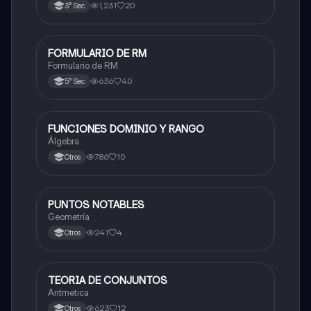
1,231
20
3° Sec
FORMULARIO DE RM
Matemáticas
Formulario de RM
636
40
5° Sec
FUNCIONES DOMINIO Y RANGO
Matemáticas
Álgebra
786
10
Otros
PUNTOS NOTABLES
Matemáticas
Geometría
241
4
Otros
TEORIA DE CONJUNTOS
Matemáticas
Aritmetica
623
12
Otros