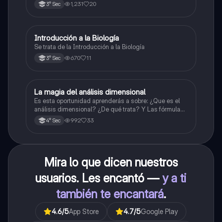
1,231
20
3° Sec
Introducción a la Biología
Biología
Se trata de la Introducción a la Biología
670
11
3° Sec
La magia del análisis dimensional
Física
Es esta oportunidad aprenderás a sobre: ¿Que es el
análisis dimensional? ¿De qué trata? Y Las fórmulas
de las magnitudes fundamentales y derivadas.
992
33
4° Sec
Mira lo que dicen nuestros
usuarios. Les encantó —
y a ti
también te encantará
.
4.6
/5
App Store
4.7
/5
Google Play