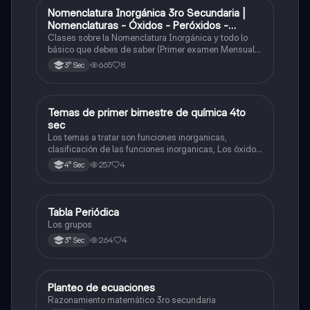
Nomenclatura Inorgánica 3ro Secundaria |
Química
Nomenclaturas - Óxidos - Peróxidos -
Hidróxido o Bases
Clases sobre la Nomenclatura Inorgánica y todo lo
básico que debes de saber (Primer examen Mensual
2025)
665
8
3° Sec
Temas de primer bimestre de química 4to
Química
sec
Los temas a tratar son funciones inorganicas,
clasificación de las funciones inorganicas, Los óxidos
y los óxidos ácidos
257
4
4° Sec
Tabla Periódica
Química
Los grupos
264
4
3° Sec
Planteo de ecuaciones
Matemáticas
Razonamiento matemático 3ro secundaria