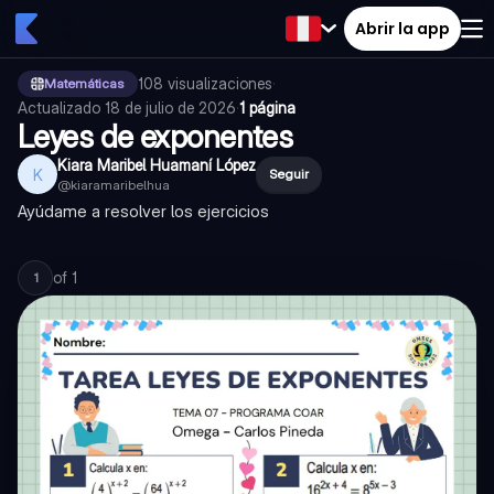
Abrir la app
108
visualizaciones
·
Matemáticas
Actualizado
18 de julio de 2026
·
1 página
Leyes de exponentes
Kiara Maribel Huamaní López
K
Seguir
@
kiaramaribelhua
Ayúdame a resolver los ejercicios
of
1
1