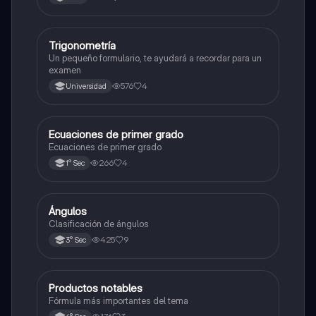
Trigonometría
Matemáticas
Un pequeño formulario, te ayudará a recordar para un
examen
576
4
Universidad
Ecuaciones de primer grado
Matemáticas
Ecuaciones de primer grado
266
4
1° Sec
Ángulos
Matemáticas
Clasificación de ángulos
425
9
3° Sec
Productos notables
Matemáticas
Fórmula más importantes del tema