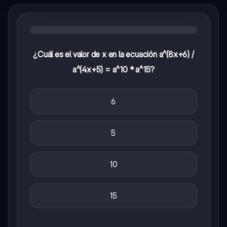
¿Cuál es el valor de x en la ecuación a^(8x+6) /
a^(4x+5) = a^10 * a^15?
6
5
10
15