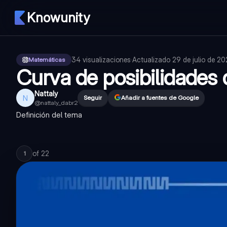
Knowunity
34
visualizaciones
·
Actualizado
29 de julio de 2
Matemáticas
Curva de posibilidades
Nattaly
N
Seguir
Añadir a fuentes de Google
@
nattaly_dabr2
Definición del tema
of
22
1