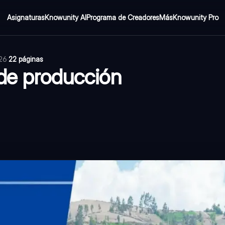
Asignaturas
Knowunity AI
Programa de Creadores
Más
Knowunity Pro
026
·
22 páginas
 de producción