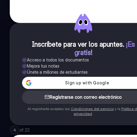
Inscríbete para ver los apuntes
.
¡Es
gratis!
Acceso a todos los documentos
Mejora tus notas
Únete a millones de estudiantes
Regístrarse con correo electrónico
Al registrarte aceptas las
Condiciones del servicio
y la
Política 
privacidad
.
of
22
4