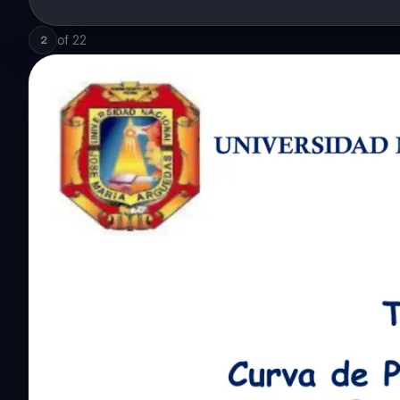
of
22
2