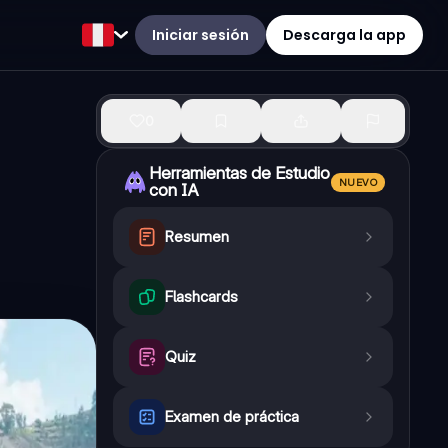
Iniciar sesión
Descarga la app
0
Herramientas de Estudio
NUEVO
con IA
Resumen
Flashcards
Quiz
Examen de práctica