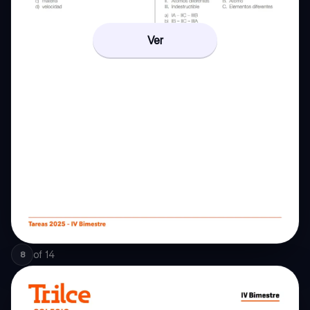
Ver
of
14
8