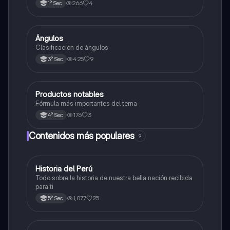
266
4
1° Sec
Ángulos
Matemáticas
Clasificación de ángulos
425
9
3° Sec
Productos notables
Matemáticas
Fórmula más importantes del tema
176
3
4° Sec
Contenidos más populares
9
Historia del Perú
Ciencias Sociales
Todo sobre la historia de nuestra bella nación recibida
para ti
1,077
25
5° Sec