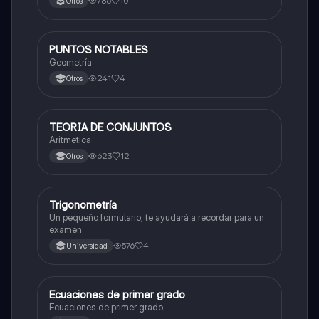
786
10
Otros
PUNTOS NOTABLES
Matemáticas
Geometría
241
4
Otros
TEORIA DE CONJUNTOS
Matemáticas
Aritmetica
623
12
Otros
Trigonometría
Matemáticas
Un pequeño formulario, te ayudará a recordar para un
examen
576
4
Universidad
Ecuaciones de primer grado
Matemáticas
Ecuaciones de primer grado