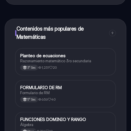
¡Sí lo es! Tienes acceso totalmente gratuito a todo el
contenido de la app, puedes chatear con otros
alumnos y recibir ayuda inmeditamente. Puedes ganar
dinero utilizando la aplicación, que te permitirá acceder
a determinadas funciones.
Contenidos más populares de
9
Matemáticas
Planteo de ecuaciones
Matemáticas
Razonamiento matemático 3ro secundaria
1,231
20
3° Sec
FORMULARIO DE RM
Matemáticas
Formulario de RM
636
40
5° Sec
FUNCIONES DOMINIO Y RANGO
Matemáticas
Álgebra