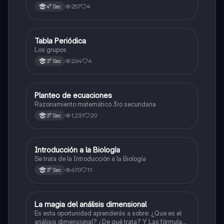
y los óxidos ácidos
257
4
4° Sec
Tabla Periódica
Química
Los grupos
264
4
3° Sec
Planteo de ecuaciones
Matemáticas
Razonamiento matemático 3ro secundaria
1,231
20
3° Sec
Introducción a la Biología
Biología
Se trata de la Introducción a la Biología
670
11
3° Sec
La magia del análisis dimensional
Física
Es esta oportunidad aprenderás a sobre: ¿Que es el
análisis dimensional? ¿De qué trata? Y Las fórmulas