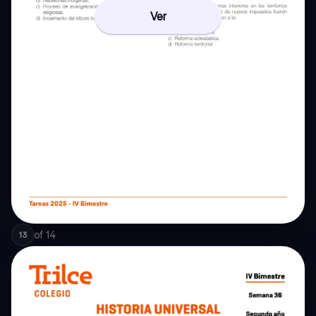
Ver
of
14
13