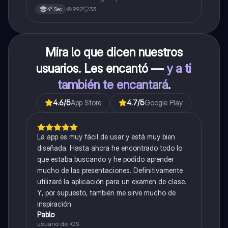
de las magnitudes fundamentales y derivadas.
992
33
4° Sec
Mira lo que dicen nuestros
usuarios. Les encantó —
y a ti
también te encantará
.
4.6
/5
App Store
4.7
/5
Google Play
La app es muy fácil de usar y está muy bien
diseñada. Hasta ahora he encontrado todo lo
que estaba buscando y he podido aprender
mucho de las presentaciones. Definitivamente
utilizaré la aplicación para un examen de clase.
Y, por supuesto, también me sirve mucho de
inspiración.
Pablo
usuario de iOS