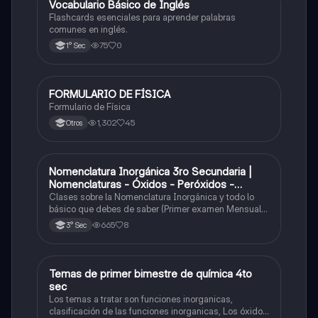
V
Vocabulario Básico de Inglés
Inglés
Flashcards esenciales para aprender palabras
comunes en inglés.
75
0
1° Sec
FORMULARIO DE FÍSICA
Física
Formulario de Física
1,302
45
Otros
Nomenclatura Inorgánica 3ro Secundaria |
Química
Nomenclaturas - Óxidos - Peróxidos -
Hidróxido o Bases
Clases sobre la Nomenclatura Inorgánica y todo lo
básico que debes de saber (Primer examen Mensual
2025)
665
8
3° Sec
Temas de primer bimestre de química 4to
Química
sec
Los temas a tratar son funciones inorganicas,
clasificación de las funciones inorganicas, Los óxidos