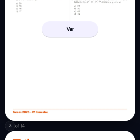
Ver
of
14
3