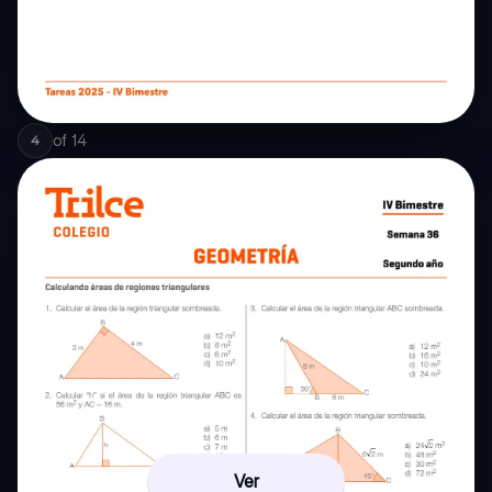
of
14
4
Ver