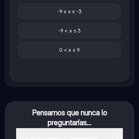
-9 ≤ x ≤ -3
-9 < x ≤ 3
0 < x ≤ 9
Pensamos que nunca lo
preguntarías...
¿Qué es Knowunity AI companion?