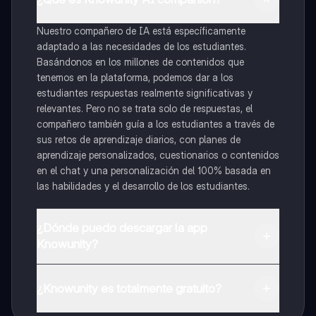
Nuestro compañero de IA está específicamente
adaptado a las necesidades de los estudiantes.
Basándonos en los millones de contenidos que
tenemos en la plataforma, podemos dar a los
estudiantes respuestas realmente significativas y
relevantes. Pero no se trata solo de respuestas, el
compañero también guía a los estudiantes a través de
sus retos de aprendizaje diarios, con planes de
aprendizaje personalizados, cuestionarios o contenidos
en el chat y una personalización del 100% basada en
las habilidades y el desarrollo de los estudiantes.
¿Dónde puedo descargar la app
Knowunity?
Puedes descargar la app en Google Play Store y Apple
App Store.
¿Knowunity es totalmente gratuito?