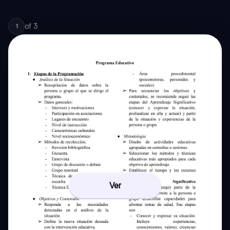
of
3
1
Ver