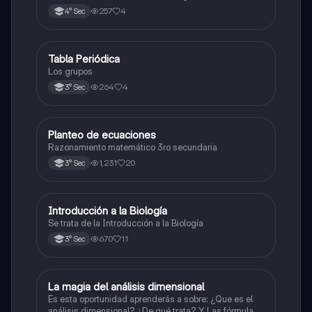
y los óxidos ácidos
257
4
4° Sec
Tabla Periódica
Química
Los grupos
264
4
3° Sec
Planteo de ecuaciones
Matemáticas
Razonamiento matemático 3ro secundaria
1,231
20
3° Sec
Introducción a la Biología
Biología
Se trata de la Introducción a la Biología
670
11
3° Sec
La magia del análisis dimensional
Física
Es esta oportunidad aprenderás a sobre: ¿Que es el
análisis dimensional? ¿De qué trata? Y Las fórmulas