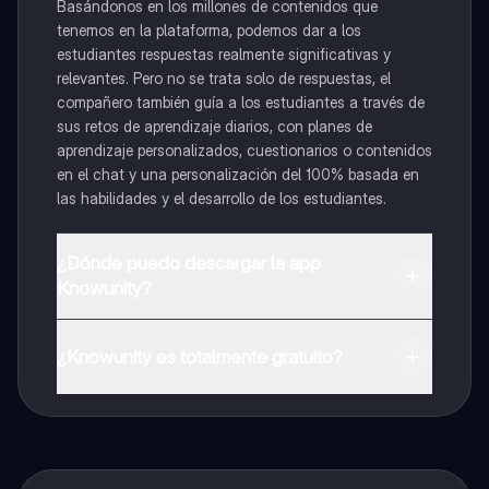
Basándonos en los millones de contenidos que
tenemos en la plataforma, podemos dar a los
estudiantes respuestas realmente significativas y
relevantes. Pero no se trata solo de respuestas, el
compañero también guía a los estudiantes a través de
sus retos de aprendizaje diarios, con planes de
aprendizaje personalizados, cuestionarios o contenidos
en el chat y una personalización del 100% basada en
las habilidades y el desarrollo de los estudiantes.
¿Dónde puedo descargar la app
Knowunity?
Puedes descargar la app en Google Play Store y Apple
App Store.
¿Knowunity es totalmente gratuito?
¡Sí lo es! Tienes acceso totalmente gratuito a todo el
contenido de la app, puedes chatear con otros
alumnos y recibir ayuda inmeditamente. Puedes ganar
dinero utilizando la aplicación, que te permitirá acceder