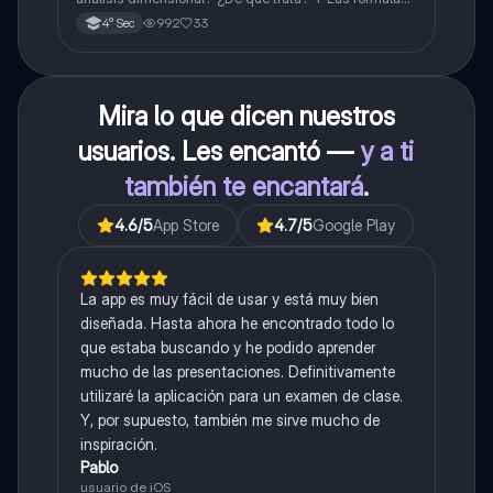
de las magnitudes fundamentales y derivadas.
992
33
4° Sec
Mira lo que dicen nuestros
usuarios. Les encantó —
y a ti
también te encantará
.
4.6
/5
App Store
4.7
/5
Google Play
La app es muy fácil de usar y está muy bien
diseñada. Hasta ahora he encontrado todo lo
que estaba buscando y he podido aprender
mucho de las presentaciones. Definitivamente
utilizaré la aplicación para un examen de clase.
Y, por supuesto, también me sirve mucho de
inspiración.
Pablo
usuario de iOS