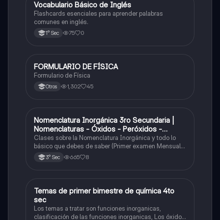
V
Vocabulario Básico de Inglés
Inglés
Flashcards esenciales para aprender palabras
comunes en inglés.
75
0
1° Sec
FORMULARIO DE FÍSICA
Física
Formulario de Física
1,302
45
Otros
Nomenclatura Inorgánica 3ro Secundaria |
Química
Nomenclaturas - Óxidos - Peróxidos -
Hidróxido o Bases
Clases sobre la Nomenclatura Inorgánica y todo lo
básico que debes de saber (Primer examen Mensual
2025)
665
8
3° Sec
Temas de primer bimestre de química 4to
Química
sec
Los temas a tratar son funciones inorganicas,
clasificación de las funciones inorganicas, Los óxidos