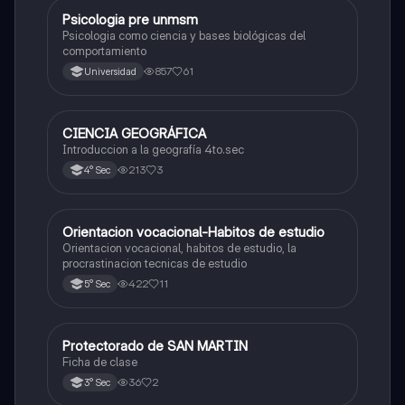
Psicologia pre unmsm
Ciencias Sociales
Psicologia como ciencia y bases biológicas del
comportamiento
857
61
Universidad
CIENCIA GEOGRÁFICA
Ciencias Sociales
Introduccion a la geografía 4to.sec
213
3
4° Sec
Orientacion vocacional-Habitos de estudio
Ciencias Sociales
Orientacion vocacional, habitos de estudio, la
procrastinacion tecnicas de estudio
422
11
5° Sec
Protectorado de SAN MARTIN
Ciencias Sociales
Ficha de clase
36
2
3° Sec