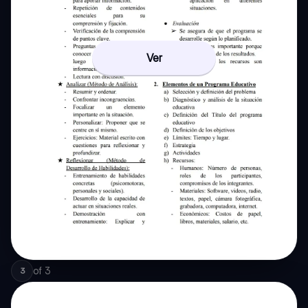
Ver
of
3
3