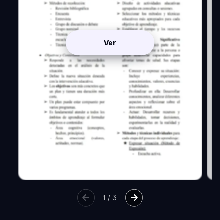
Ver
1
/
3