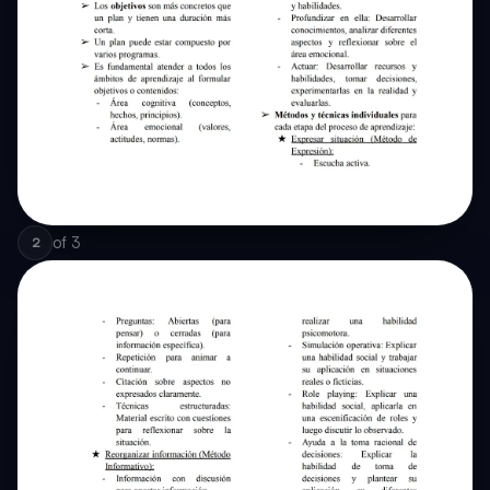
of
3
2