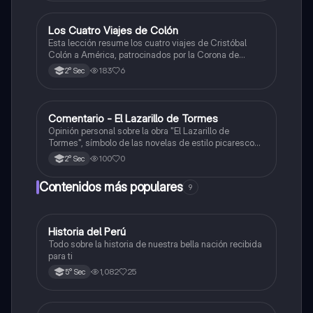
Los Cuatro Viajes de Colón
Ciencias Sociales
Esta lección resume los cuatro viajes de Cristóbal
Colón a América, patrocinados por la Corona de
Castilla, destacando sus objetivos, rutas y
183
6
2° Sec
descubrimientos.
Comentario - El Lazarillo de Tormes
Castellano
Opinión personal sobre la obra "El Lazarillo de
Tormes", símbolo de las novelas de estilo picaresco
en la literatura española.
100
0
2° Sec
Contenidos más populares
9
Historia del Perú
Ciencias Sociales
Todo sobre la historia de nuestra bella nación recibida
para ti
1,082
25
5° Sec