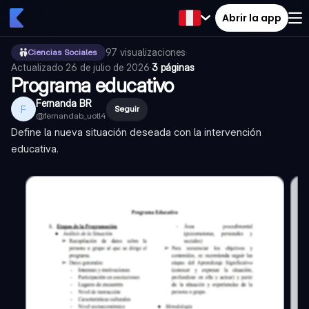
Abrir la app
97
visualizaciones
·
Ciencias Sociales
Actualizado
26 de julio de 2026
·
3 páginas
Programa educativo
Fernanda BR
F
Seguir
@
fernandab_uotl4
Define la nueva situación deseada con la intervención
educativa.