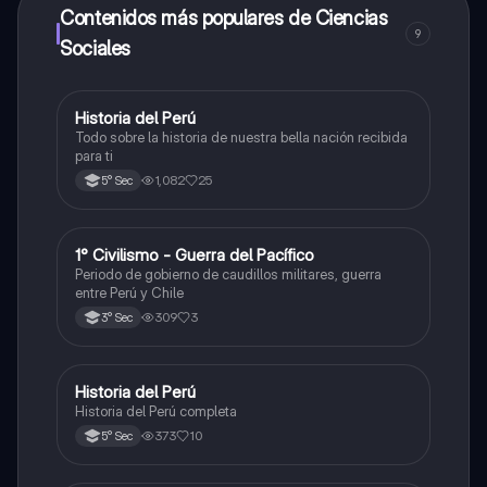
a determinadas funciones.
Contenidos más populares de Ciencias
9
Sociales
Historia del Perú
Ciencias Sociales
Todo sobre la historia de nuestra bella nación recibida
para ti
1,082
25
5° Sec
1° Civilismo - Guerra del Pacífico
Ciencias Sociales
Periodo de gobierno de caudillos militares, guerra
entre Perú y Chile
309
3
3° Sec
Historia del Perú
Ciencias Sociales
Historia del Perú completa
373
10
5° Sec