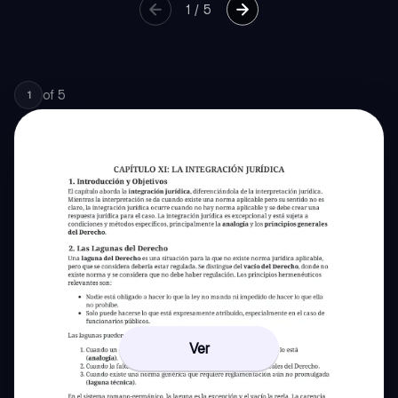
1
/
5
of
5
1
Ver