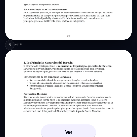
of
5
5
Ver