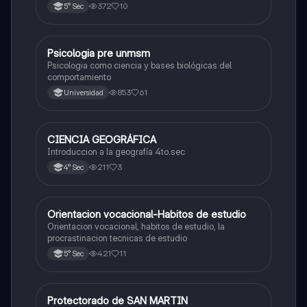
372
10
5° Sec
Psicologia pre unmsm
Ciencias Sociales
Psicologia como ciencia y bases biológicas del
comportamiento
853
61
Universidad
CIENCIA GEOGRÁFICA
Ciencias Sociales
Introduccion a la geografía 4to.sec
211
3
4° Sec
Orientacion vocacional-Habitos de estudio
Ciencias Sociales
Orientacion vocacional, habitos de estudio, la
procrastinacion tecnicas de estudio
421
11
5° Sec
Protectorado de SAN MARTIN
Ciencias Sociales