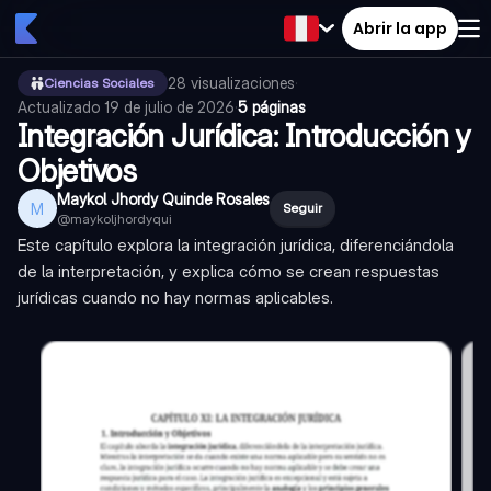
Abrir la app
28
visualizaciones
·
Ciencias Sociales
Actualizado
19 de julio de 2026
·
5 páginas
Integración Jurídica: Introducción y
Objetivos
Maykol Jhordy Quinde Rosales
M
Seguir
@
maykoljhordyqui
Este capítulo explora la integración jurídica, diferenciándola
de la interpretación, y explica cómo se crean respuestas
jurídicas cuando no hay normas aplicables.