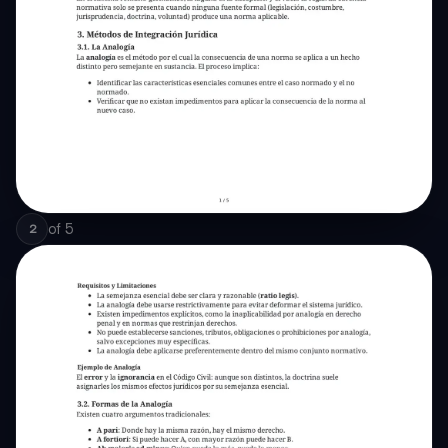
of
5
2