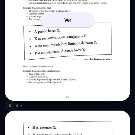
Ver
of
5
3