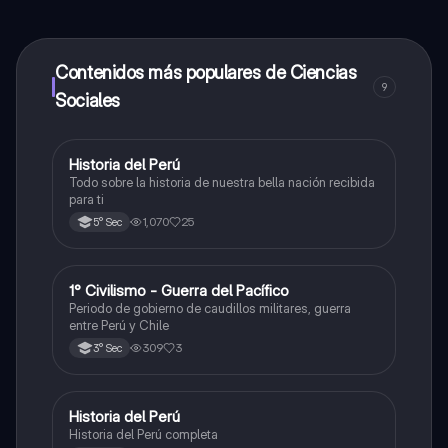
contenido de la app, puedes chatear con otros
alumnos y recibir ayuda inmeditamente. Puedes ganar
dinero utilizando la aplicación, que te permitirá acceder
a determinadas funciones.
Contenidos más populares de Ciencias
9
Sociales
Historia del Perú
Ciencias Sociales
Todo sobre la historia de nuestra bella nación recibida
para ti
1,070
25
5° Sec
1° Civilismo - Guerra del Pacífico
Ciencias Sociales
Periodo de gobierno de caudillos militares, guerra
entre Perú y Chile
309
3
3° Sec
Historia del Perú
Ciencias Sociales
Historia del Perú completa