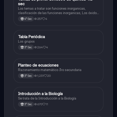
sec
Los temas a tratar son funciones inorganicas,
clasificación de las funciones inorganicas, Los óxidos
y los óxidos ácidos
257
4
4° Sec
Tabla Periódica
Química
Los grupos
264
4
3° Sec
Planteo de ecuaciones
Matemáticas
Razonamiento matemático 3ro secundaria
1,231
20
3° Sec
Introducción a la Biología
Biología
Se trata de la Introducción a la Biología
670
11
3° Sec