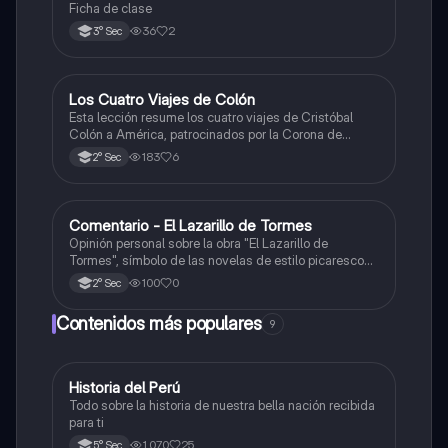
Ficha de clase
36
2
3° Sec
Los Cuatro Viajes de Colón
Ciencias Sociales
Esta lección resume los cuatro viajes de Cristóbal
Colón a América, patrocinados por la Corona de
Castilla, destacando sus objetivos, rutas y
183
6
2° Sec
descubrimientos.
Comentario - El Lazarillo de Tormes
Castellano
Opinión personal sobre la obra "El Lazarillo de
Tormes", símbolo de las novelas de estilo picaresco
en la literatura española.
100
0
2° Sec
Contenidos más populares
9
Historia del Perú
Ciencias Sociales
Todo sobre la historia de nuestra bella nación recibida
para ti
1,070
25
5° Sec