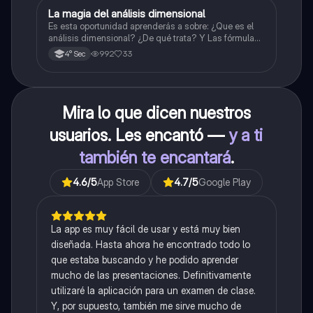
La magia del análisis dimensional
Física
Es esta oportunidad aprenderás a sobre: ¿Que es el
análisis dimensional? ¿De qué trata? Y Las fórmulas
de las magnitudes fundamentales y derivadas.
992
33
4° Sec
Mira lo que dicen nuestros
usuarios. Les encantó —
y a ti
también te encantará
.
4.6
/5
App Store
4.7
/5
Google Play
La app es muy fácil de usar y está muy bien
diseñada. Hasta ahora he encontrado todo lo
que estaba buscando y he podido aprender
mucho de las presentaciones. Definitivamente
utilizaré la aplicación para un examen de clase.
Y, por supuesto, también me sirve mucho de