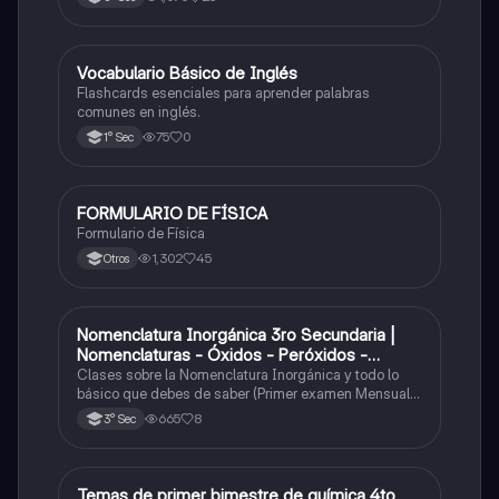
V
Vocabulario Básico de Inglés
Inglés
Flashcards esenciales para aprender palabras
comunes en inglés.
75
0
1° Sec
FORMULARIO DE FÍSICA
Física
Formulario de Física
1,302
45
Otros
Nomenclatura Inorgánica 3ro Secundaria |
Química
Nomenclaturas - Óxidos - Peróxidos -
Hidróxido o Bases
Clases sobre la Nomenclatura Inorgánica y todo lo
básico que debes de saber (Primer examen Mensual
2025)
665
8
3° Sec
Temas de primer bimestre de química 4to
Química