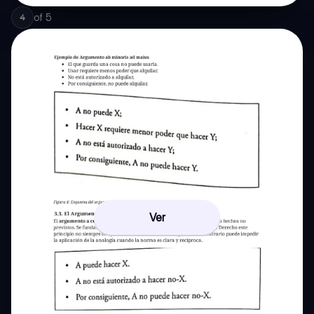
of
5
4
Ver