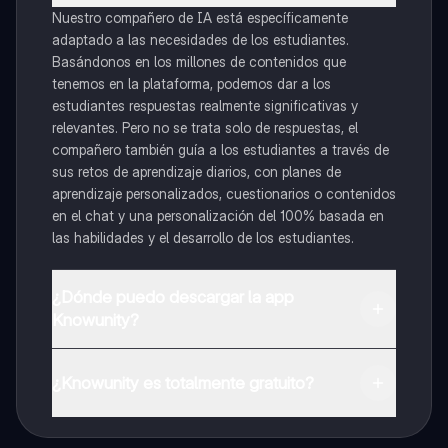
Nuestro compañero de IA está específicamente
adaptado a las necesidades de los estudiantes.
Basándonos en los millones de contenidos que
tenemos en la plataforma, podemos dar a los
estudiantes respuestas realmente significativas y
relevantes. Pero no se trata solo de respuestas, el
compañero también guía a los estudiantes a través de
sus retos de aprendizaje diarios, con planes de
aprendizaje personalizados, cuestionarios o contenidos
en el chat y una personalización del 100% basada en
las habilidades y el desarrollo de los estudiantes.
¿Dónde puedo descargar la app
Knowunity?
Puedes descargar la app en Google Play Store y Apple
App Store.
¿Knowunity es totalmente gratuito?
¡Sí lo es! Tienes acceso totalmente gratuito a todo el