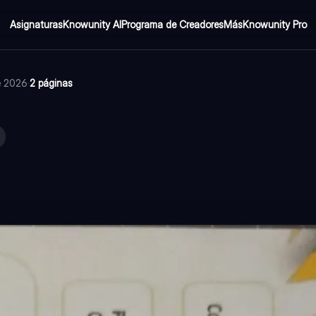
Asignaturas
Knowunity AI
Programa de Creadores
Más
Knowunity Pro
de 2026
·
2 páginas