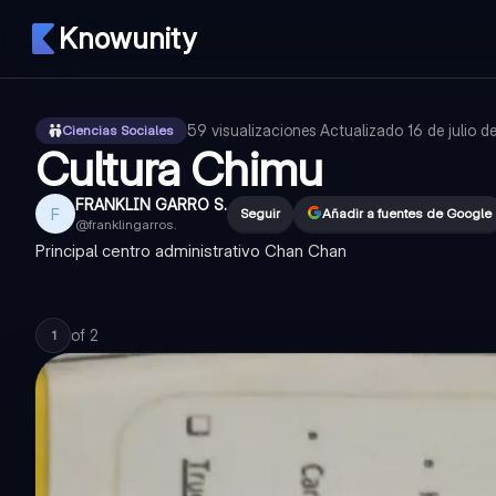
Knowunity
59
visualizaciones
·
Actualizado
16 de julio 
Ciencias Sociales
Cultura Chimu
FRANKLIN GARRO S.
F
Seguir
Añadir a fuentes de Google
@
franklingarros.
Principal centro administrativo Chan Chan
of
2
1