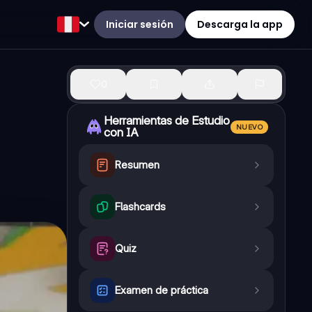
Iniciar sesión
Descarga la app
0
Herramientas de Estudio
NUEVO
con IA
Resumen
Flashcards
Quiz
Examen de práctica