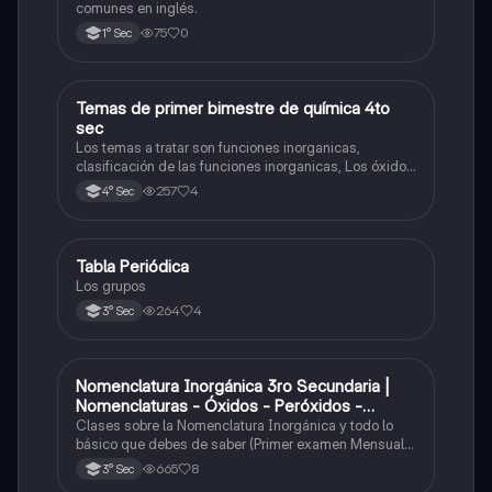
comunes en inglés.
75
0
1° Sec
Temas de primer bimestre de química 4to
Química
sec
Los temas a tratar son funciones inorganicas,
clasificación de las funciones inorganicas, Los óxidos
y los óxidos ácidos
257
4
4° Sec
Tabla Periódica
Química
Los grupos
264
4
3° Sec
Nomenclatura Inorgánica 3ro Secundaria |
Química
Nomenclaturas - Óxidos - Peróxidos -
Hidróxido o Bases
Clases sobre la Nomenclatura Inorgánica y todo lo
básico que debes de saber (Primer examen Mensual
2025)
665
8
3° Sec