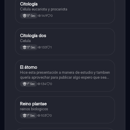
Citología
Ciencia y Tecnología
Célula eucariota y procariota
149
0
5° Sec
Citología dos
Ciencia y Tecnología
Celula
133
1
5° Sec
El átomo
Ciencia y Tecnología
Hice esta presentación a manera de estudio y tambien
quería aprovechar para publicar algo espero que sea
de su agrado , habla del átomo y lo básico sobre el,
134
0
1° Sec
solo eso bye
R
Reino plantae
Ciencia y Tecnología
reinos biologicos
103
0
1° Sec