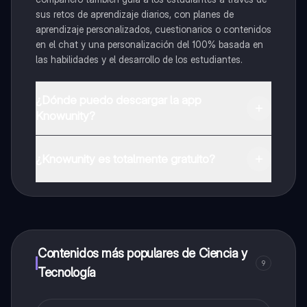
sus retos de aprendizaje diarios, con planes de
aprendizaje personalizados, cuestionarios o contenidos
en el chat y una personalización del 100% basada en
las habilidades y el desarrollo de los estudiantes.
¿Dónde puedo descargar la app
Knowunity?
Puedes descargar la app en Google Play Store y Apple
App Store.
¿Knowunity es totalmente gratuito?
¡Sí lo es! Tienes acceso totalmente gratuito a todo el
contenido de la app, puedes chatear con otros
alumnos y recibir ayuda inmeditamente. Puedes ganar
dinero utilizando la aplicación, que te permitirá acceder
a determinadas funciones.
Contenidos más populares de Ciencia y
9
Tecnología