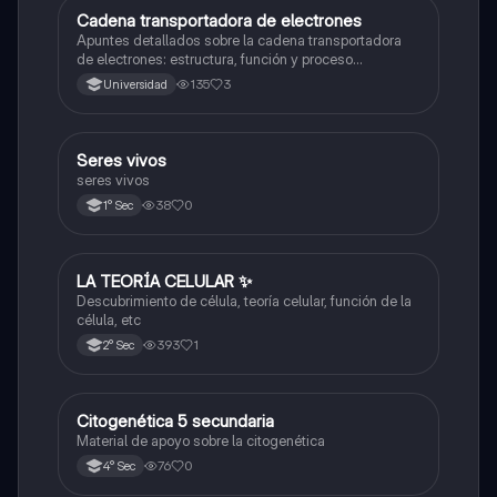
Cadena transportadora de electrones
Ciencia y Tecnología
Apuntes detallados sobre la cadena transportadora
de electrones: estructura, función y proceso
bioquímico en la producción de ATP. Incluye
135
3
Universidad
esquemas y explicaciones sobre los complejos
proteicos, el gradiente de protones y la fosforilación
oxidativa.
S
Seres vivos
Ciencia y Tecnología
seres vivos
38
0
1° Sec
LA TEORÍA CELULAR ✨️
Ciencia y Tecnología
Descubrimiento de célula, teoría celular, función de la
célula, etc
393
1
2° Sec
Citogenética 5 secundaria
Ciencia y Tecnología
Material de apoyo sobre la citogenética
76
0
4° Sec