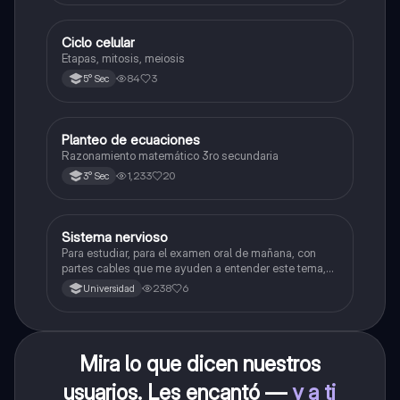
Ciclo celular
Biología
Etapas, mitosis, meiosis
84
3
5° Sec
Planteo de ecuaciones
Matemáticas
Razonamiento matemático 3ro secundaria
1,233
20
3° Sec
Sistema nervioso
Biología
Para estudiar, para el examen oral de mañana, con
partes cables que me ayuden a entender este tema,
porque se me complica un poco ya que el tema es
238
6
Universidad
muy extenso y quisiera poder lograr entenderlo
mucho mejor con ayuda de cartilla el ppt está
resumido.
Mira lo que dicen nuestros
usuarios. Les encantó —
y a ti