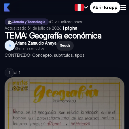
Abrir la app
42
visualizaciones
·
Ciencia y Tecnología
Actualizado
31 de julio de 2026
·
1 página
TEMA: Geografía económica
Ariana Zamudio Anaya
A
Seguir
@
arianazamudioan
CONTENIDO: Concepto, subtitulos, tipos
of
1
1