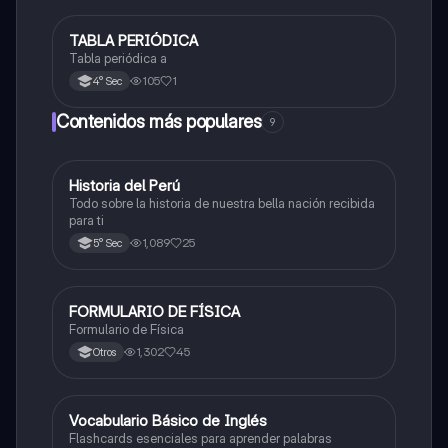
TABLA PERIÓDICA
Ciencia y Tecnología
Tabla periódica a
105
1
4° Sec
Contenidos más populares
9
Historia del Perú
Ciencias Sociales
Todo sobre la historia de nuestra bella nación recibida
para ti
1,089
25
5° Sec
FORMULARIO DE FÍSICA
Física
Formulario de Física
1,302
45
Otros
V
Vocabulario Básico de Inglés
Inglés
Flashcards esenciales para aprender palabras