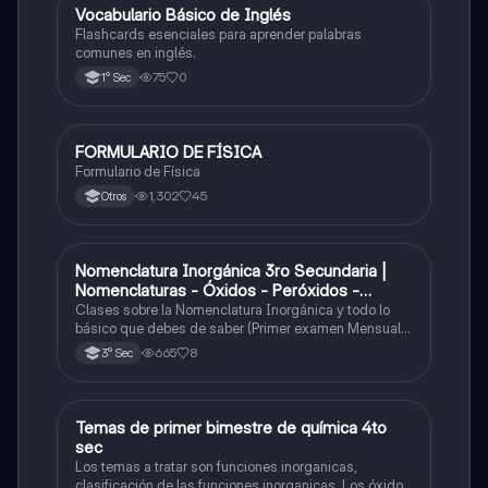
V
Vocabulario Básico de Inglés
Inglés
Flashcards esenciales para aprender palabras
comunes en inglés.
75
0
1° Sec
FORMULARIO DE FÍSICA
Física
Formulario de Física
1,302
45
Otros
Nomenclatura Inorgánica 3ro Secundaria |
Química
Nomenclaturas - Óxidos - Peróxidos -
Hidróxido o Bases
Clases sobre la Nomenclatura Inorgánica y todo lo
básico que debes de saber (Primer examen Mensual
2025)
665
8
3° Sec
Temas de primer bimestre de química 4to
Química
sec
Los temas a tratar son funciones inorganicas,
clasificación de las funciones inorganicas, Los óxidos