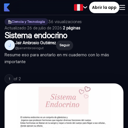
Abrir la app
36
visualizaciones
·
Ciencia y Tecnología
Actualizado
26 de julio de 2026
·
2 páginas
Sistema endocrino
Jair Ambrosio Gutiérrez
J
Seguir
@
jairambrosiogut
Resume eso para anotarlo en mi cuaderno con lo más
importante
of
2
1