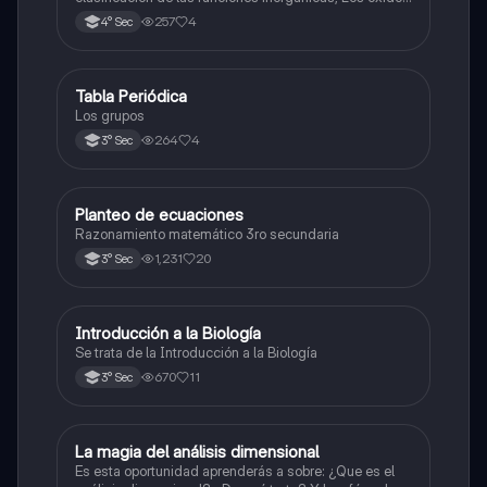
y los óxidos ácidos
257
4
4° Sec
Tabla Periódica
Química
Los grupos
264
4
3° Sec
Planteo de ecuaciones
Matemáticas
Razonamiento matemático 3ro secundaria
1,231
20
3° Sec
Introducción a la Biología
Biología
Se trata de la Introducción a la Biología
670
11
3° Sec
La magia del análisis dimensional
Física
Es esta oportunidad aprenderás a sobre: ¿Que es el