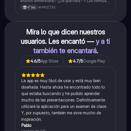
análisis dimensional? ¿De qué trata? Y Las fórmulas
de las magnitudes fundamentales y derivadas.
992
33
4° Sec
Mira lo que dicen nuestros
usuarios. Les encantó —
y a ti
también te encantará
.
4.6
/5
App Store
4.7
/5
Google Play
La app es muy fácil de usar y está muy bien
diseñada. Hasta ahora he encontrado todo lo
que estaba buscando y he podido aprender
mucho de las presentaciones. Definitivamente
utilizaré la aplicación para un examen de clase.
Y, por supuesto, también me sirve mucho de
inspiración.
Pablo
usuario de iOS