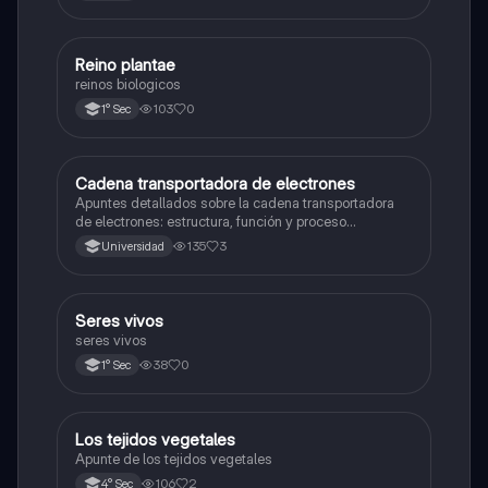
solo eso bye
R
Reino plantae
Ciencia y Tecnología
reinos biologicos
103
0
1° Sec
Cadena transportadora de electrones
Ciencia y Tecnología
Apuntes detallados sobre la cadena transportadora
de electrones: estructura, función y proceso
bioquímico en la producción de ATP. Incluye
135
3
Universidad
esquemas y explicaciones sobre los complejos
proteicos, el gradiente de protones y la fosforilación
oxidativa.
S
Seres vivos
Ciencia y Tecnología
seres vivos
38
0
1° Sec
Los tejidos vegetales
Ciencia y Tecnología
Apunte de los tejidos vegetales
106
2
4° Sec