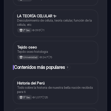
LA TEORÍA CELULAR ✨️
Ciencia y Tecnología
Descubrimiento de célula, teoría celular, función de la
célula, etc
393
1
2° Sec
Tejido oseo
Ciencia y Tecnología
Tejido oseo histologia
247
5
Universidad
Contenidos más populares
9
Historia del Perú
Ciencias Sociales
Todo sobre la historia de nuestra bella nación recibida
para ti
1,077
25
5° Sec