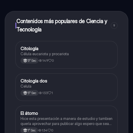
contenido de la app, puedes chatear con otros
alumnos y recibir ayuda inmeditamente. Puedes ganar
dinero utilizando la aplicación, que te permitirá acceder
a determinadas funciones.
Contenidos más populares de Ciencia y
9
Tecnología
Citología
Ciencia y Tecnología
Célula eucariota y procariota
149
0
5° Sec
Citología dos
Ciencia y Tecnología
Celula
133
1
5° Sec
El átomo
Ciencia y Tecnología
Hice esta presentación a manera de estudio y tambien
quería aprovechar para publicar algo espero que sea
de su agrado , habla del átomo y lo básico sobre el,
134
0
1° Sec