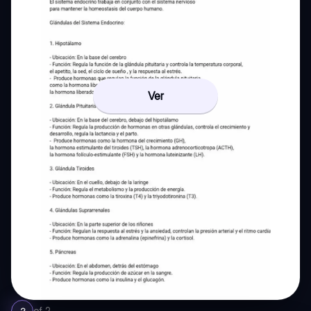
Ver
of
2
2