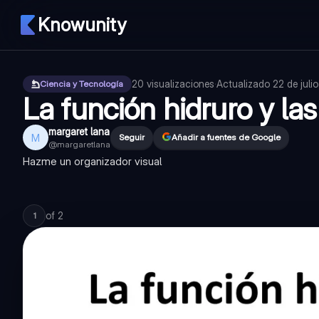
Knowunity
20
visualizaciones
·
Actualizado
22 de juli
Ciencia y Tecnología
La función hidruro y las
margaret lana
M
Seguir
Añadir a fuentes de Google
@
margaretlana
Hazme un organizador visual
of
2
1