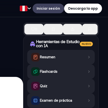
Iniciar sesión
Descarga la app
0
Herramientas de Estudio
NUEVO
con IA
Resumen
Flashcards
Quiz
Examen de práctica