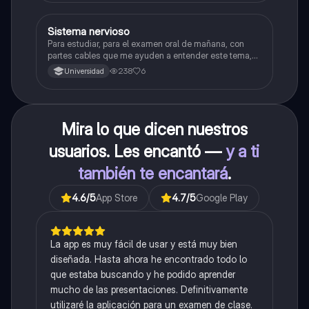
Sistema nervioso
Biología
Para estudiar, para el examen oral de mañana, con
partes cables que me ayuden a entender este tema,
porque se me complica un poco ya que el tema es
238
6
Universidad
muy extenso y quisiera poder lograr entenderlo
mucho mejor con ayuda de cartilla el ppt está
resumido.
Mira lo que dicen nuestros
usuarios. Les encantó —
y a ti
también te encantará
.
4.6
/5
App Store
4.7
/5
Google Play
La app es muy fácil de usar y está muy bien
diseñada. Hasta ahora he encontrado todo lo
que estaba buscando y he podido aprender
mucho de las presentaciones. Definitivamente
utilizaré la aplicación para un examen de clase.