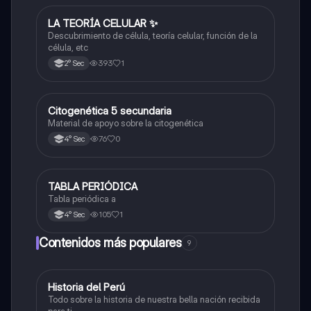
LA TEORÍA CELULAR ✨️
Ciencia y Tecnología
Descubrimiento de célula, teoría celular, función de la
célula, etc
393
1
2° Sec
Citogenética 5 secundaria
Ciencia y Tecnología
Material de apoyo sobre la citogenética
76
0
4° Sec
TABLA PERIÓDICA
Ciencia y Tecnología
Tabla periódica a
105
1
4° Sec
Contenidos más populares
9
Historia del Perú
Ciencias Sociales
Todo sobre la historia de nuestra bella nación recibida
para ti