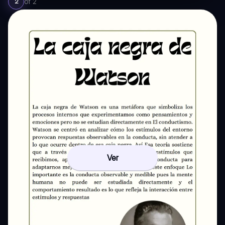
of
2
2
Ver