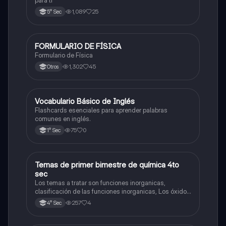
1,089
25
5° Sec
FORMULARIO DE FÍSICA
Física
Formulario de Física
1,302
45
Otros
V
Vocabulario Básico de Inglés
Inglés
Flashcards esenciales para aprender palabras
comunes en inglés.
75
0
1° Sec
Temas de primer bimestre de química 4to
Química
sec
Los temas a tratar son funciones inorganicas,
clasificación de las funciones inorganicas, Los óxidos
y los óxidos ácidos
257
4
4° Sec