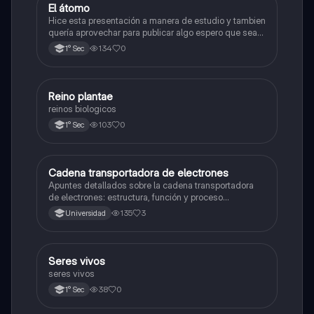
El átomo
Ciencia y Tecnología
Hice esta presentación a manera de estudio y tambien
quería aprovechar para publicar algo espero que sea
de su agrado , habla del átomo y lo básico sobre el,
134
0
1° Sec
solo eso bye
R
Reino plantae
Ciencia y Tecnología
reinos biologicos
103
0
1° Sec
Cadena transportadora de electrones
Ciencia y Tecnología
Apuntes detallados sobre la cadena transportadora
de electrones: estructura, función y proceso
bioquímico en la producción de ATP. Incluye
135
3
Universidad
esquemas y explicaciones sobre los complejos
proteicos, el gradiente de protones y la fosforilación
oxidativa.
S
Seres vivos
Ciencia y Tecnología
seres vivos
38
0
1° Sec