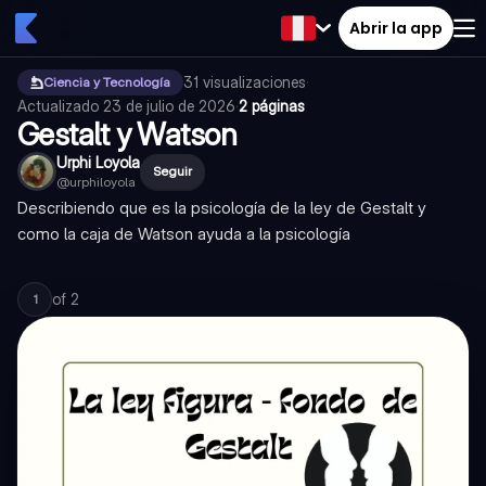
Abrir la app
31
visualizaciones
·
Ciencia y Tecnología
Actualizado
23 de julio de 2026
·
2 páginas
Gestalt y Watson
Urphi Loyola
Seguir
@
urphiloyola
Describiendo que es la psicología de la ley de Gestalt y
como la caja de Watson ayuda a la psicología
of
2
1