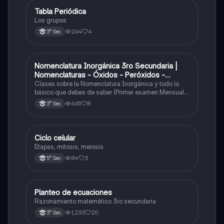
Tabla Periódica
Química
Los grupos
264
4
3° Sec
Nomenclatura Inorgánica 3ro Secundaria |
Química
Nomenclaturas - Óxidos - Peróxidos -
Hidróxido o Bases
Clases sobre la Nomenclatura Inorgánica y todo lo
básico que debes de saber (Primer examen Mensual
2025)
665
8
3° Sec
Ciclo celular
Biología
Etapas, mitosis, meiosis
84
3
5° Sec
Planteo de ecuaciones
Matemáticas
Razonamiento matemático 3ro secundaria
1,233
20
3° Sec