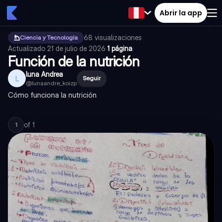
Abrir la app
68
visualizaciones
·
Ciencia y Tecnología
Actualizado
21 de julio de 2026
·
1 página
Función de la nutrición
luna Andrea
L
Seguir
@
lunaandre_koizp
Cómo funciona la nutrición
of
1
1