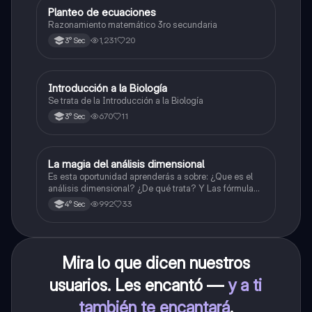
Planteo de ecuaciones
Matemáticas
Razonamiento matemático 3ro secundaria
1,231
20
3° Sec
Introducción a la Biología
Biología
Se trata de la Introducción a la Biología
670
11
3° Sec
La magia del análisis dimensional
Física
Es esta oportunidad aprenderás a sobre: ¿Que es el
análisis dimensional? ¿De qué trata? Y Las fórmulas
de las magnitudes fundamentales y derivadas.
992
33
4° Sec
Mira lo que dicen nuestros
usuarios. Les encantó —
y a ti
también te encantará
.