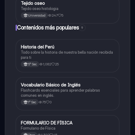
Tejido oseo
Ciencia y Tecnología
Tejido oseo histologia
247
5
Universidad
Contenidos más populares
9
Historia del Perú
Ciencias Sociales
Todo sobre la historia de nuestra bella nación recibida
para ti
1,082
25
5° Sec
V
Vocabulario Básico de Inglés
Inglés
Flashcards esenciales para aprender palabras
comunes en inglés.
75
0
1° Sec
FORMULARIO DE FÍSICA
Física
Formulario de Física
1,302
45
Otros