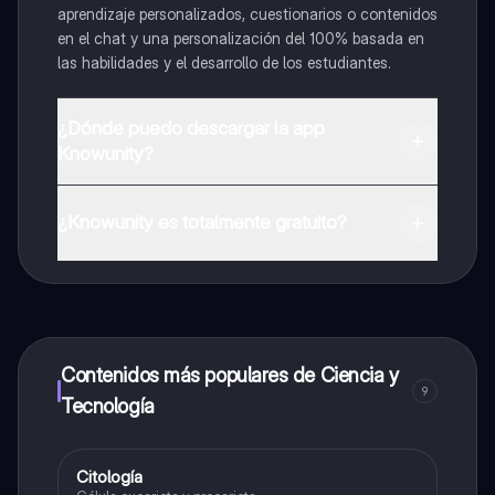
aprendizaje personalizados, cuestionarios o contenidos
en el chat y una personalización del 100% basada en
las habilidades y el desarrollo de los estudiantes.
¿Dónde puedo descargar la app
Knowunity?
Puedes descargar la app en Google Play Store y Apple
App Store.
¿Knowunity es totalmente gratuito?
¡Sí lo es! Tienes acceso totalmente gratuito a todo el
contenido de la app, puedes chatear con otros
alumnos y recibir ayuda inmeditamente. Puedes ganar
dinero utilizando la aplicación, que te permitirá acceder
a determinadas funciones.
Contenidos más populares de Ciencia y
9
Tecnología
Citología
Ciencia y Tecnología