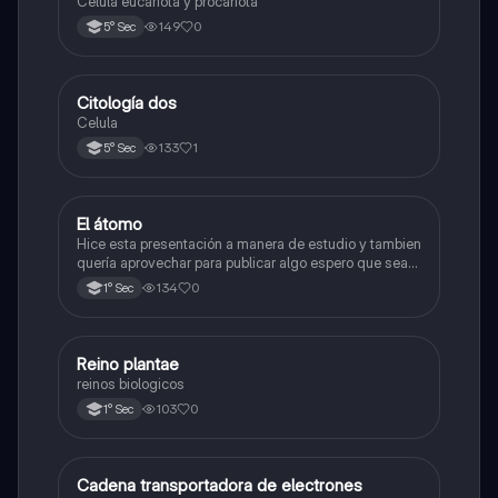
Célula eucariota y procariota
149
0
5° Sec
Citología dos
Ciencia y Tecnología
Celula
133
1
5° Sec
El átomo
Ciencia y Tecnología
Hice esta presentación a manera de estudio y tambien
quería aprovechar para publicar algo espero que sea
de su agrado , habla del átomo y lo básico sobre el,
134
0
1° Sec
solo eso bye
R
Reino plantae
Ciencia y Tecnología
reinos biologicos
103
0
1° Sec
Cadena transportadora de electrones
Ciencia y Tecnología