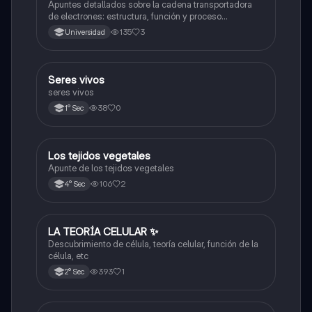
Apuntes detallados sobre la cadena transportadora
de electrones: estructura, función y proceso
bioquímico en la producción de ATP. Incluye
135
3
Universidad
esquemas y explicaciones sobre los complejos
proteicos, el gradiente de protones y la fosforilación
oxidativa.
S
Seres vivos
Ciencia y Tecnología
seres vivos
38
0
1° Sec
Los tejidos vegetales
Ciencia y Tecnología
Apunte de los tejidos vegetales
106
2
4° Sec
LA TEORÍA CELULAR ✨️
Ciencia y Tecnología
Descubrimiento de célula, teoría celular, función de la
célula, etc
393
1
2° Sec