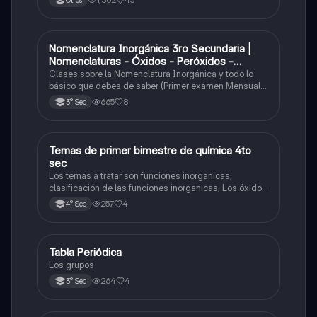
Nomenclatura Inorgánica 3ro Secundaria |
Química
Nomenclaturas - Óxidos - Peróxidos -
Hidróxido o Bases
Clases sobre la Nomenclatura Inorgánica y todo lo
básico que debes de saber (Primer examen Mensual
2025)
665
8
3° Sec
Temas de primer bimestre de química 4to
Química
sec
Los temas a tratar son funciones inorganicas,
clasificación de las funciones inorganicas, Los óxidos
y los óxidos ácidos
257
4
4° Sec
Tabla Periódica
Química
Los grupos
264
4
3° Sec