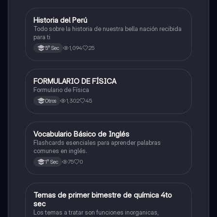
Historia del Perú
Ciencias Sociales
Todo sobre la historia de nuestra bella nación recibida
para ti
1,094
25
5° Sec
FORMULARIO DE FÍSICA
Física
Formulario de Física
1,302
45
Otros
V
Vocabulario Básico de Inglés
Inglés
Flashcards esenciales para aprender palabras
comunes en inglés.
75
0
1° Sec
Temas de primer bimestre de química 4to
Química
sec
Los temas a tratar son funciones inorganicas,