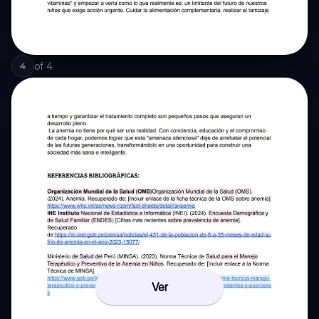
of
4
4
Ver