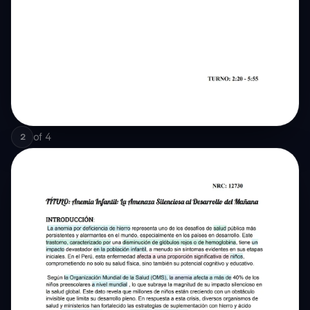
of
4
2