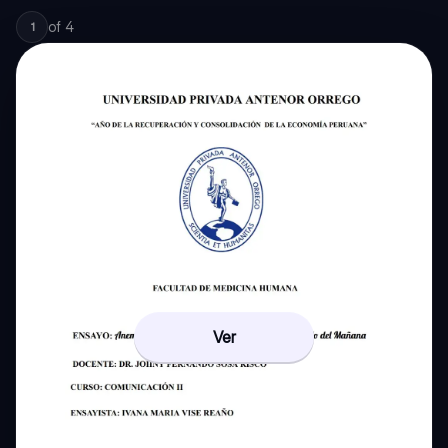
of
4
1
Ver