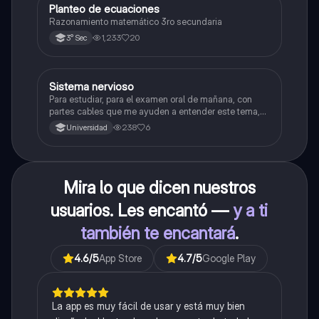
Planteo de ecuaciones
Matemáticas
Razonamiento matemático 3ro secundaria
1,233
20
3° Sec
Sistema nervioso
Biología
Para estudiar, para el examen oral de mañana, con
partes cables que me ayuden a entender este tema,
porque se me complica un poco ya que el tema es
238
6
Universidad
muy extenso y quisiera poder lograr entenderlo
mucho mejor con ayuda de cartilla el ppt está
resumido.
Mira lo que dicen nuestros
usuarios. Les encantó —
y a ti
también te encantará
.
4.6
/5
App Store
4.7
/5
Google Play
La app es muy fácil de usar y está muy bien