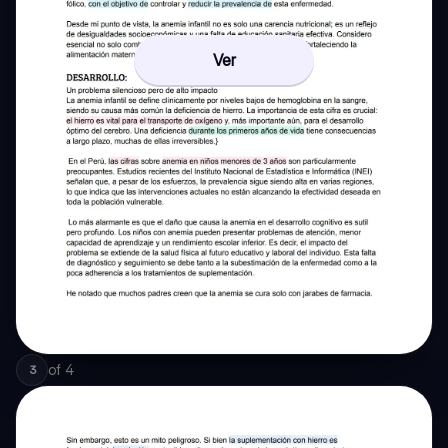
Ver
of
4
3