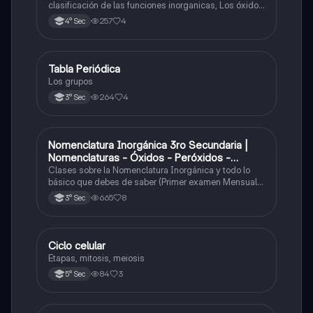
clasificación de las funciones inorganicas, Los óxidos
y los óxidos ácidos
257
4
4° Sec
Tabla Periódica
Química
Los grupos
264
4
3° Sec
Nomenclatura Inorgánica 3ro Secundaria |
Química
Nomenclaturas - Óxidos - Peróxidos -
Hidróxido o Bases
Clases sobre la Nomenclatura Inorgánica y todo lo
básico que debes de saber (Primer examen Mensual
2025)
665
8
3° Sec
Ciclo celular
Biología
Etapas, mitosis, meiosis
84
3
5° Sec