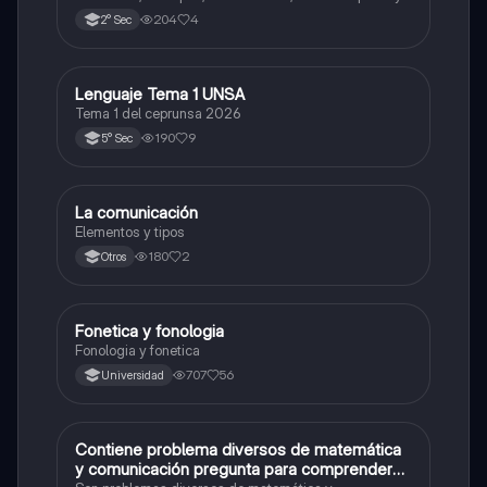
y consejos.
204
4
2° Sec
Lenguaje Tema 1 UNSA
Castellano
Tema 1 del ceprunsa 2026
190
9
5° Sec
La comunicación
Castellano
Elementos y tipos
180
2
Otros
Fonetica y fonologia
Castellano
Fonologia y fonetica
707
56
Universidad
Contiene problema diversos de matemática
Matemáticas
y comunicación pregunta para comprender