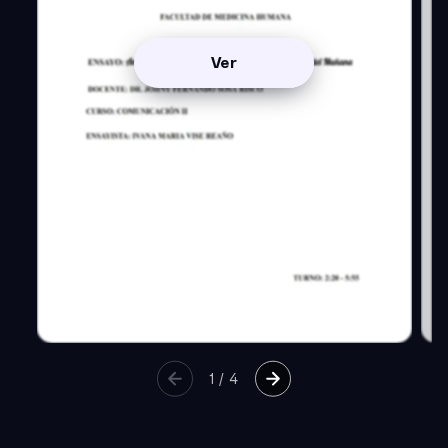
Ver
1
/
4