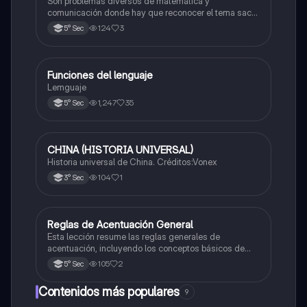
formulario y datos
Son problemas diversos de matemática y
comunicación donde hay que reconocer el tema sacar
las fórmulas y los trucos para comprender y resolver
124
3
5° Sec
Funciones del lenguaje
Castellano
Lemguaje
1,247
35
5° Sec
CHINA (HISTORIA UNIVERSAL)
Castellano
Historia universal de China. Créditos:Vonex
104
1
3° Sec
Reglas de Acentuación General
Castellano
Esta lección resume las reglas generales de
acentuación, incluyendo los conceptos básicos de
acento y tilde, y cómo acentuar palabras agudas y
105
2
5° Sec
graves.
Contenidos más populares
9