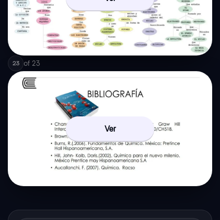
of
23
23
Ver