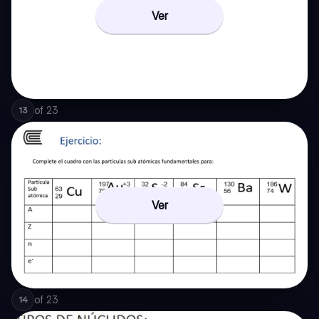
Ver
of
23
13
Ver
of
23
14