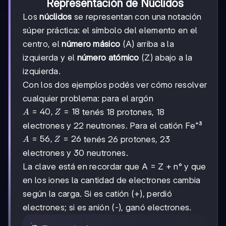
Representación de Núclidos
Los
núclidos
se representan con una notación
súper práctica: el símbolo del elemento en el
centro, el
número másico
(A) arriba a la
izquierda y el
número atómico
(Z) abajo a la
izquierda.
Con los dos ejemplos podés ver cómo resolver
cualquier problema: para el argón
A=40,
=
40
,
=
18
tenés 18 protones, 18
A
Z
Z=18
electrones y 22 neutrones. Para el catión Fe⁺³
A=56,
=
56
,
=
26
tenés 26 protones, 23
A
Z
Z=26
electrones y 30 neutrones.
La clave está en recordar que A = Z + n° y que
en los iones la cantidad de electrones cambia
según la carga. Si es catión (+), perdió
electrones; si es anión (-), ganó electrones.