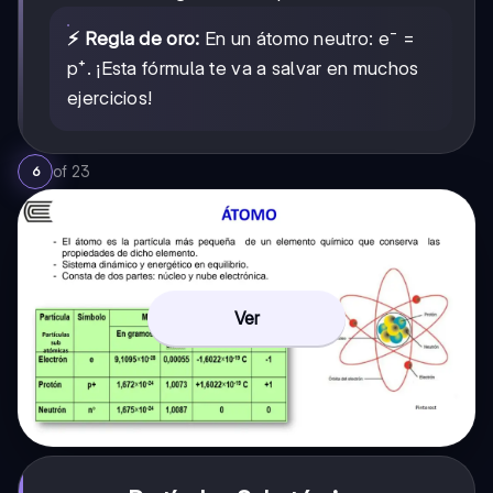
⚡ Regla de oro:
En un átomo neutro: e⁻ =
p⁺. ¡Esta fórmula te va a salvar en muchos
ejercicios!
of
23
6
Ver