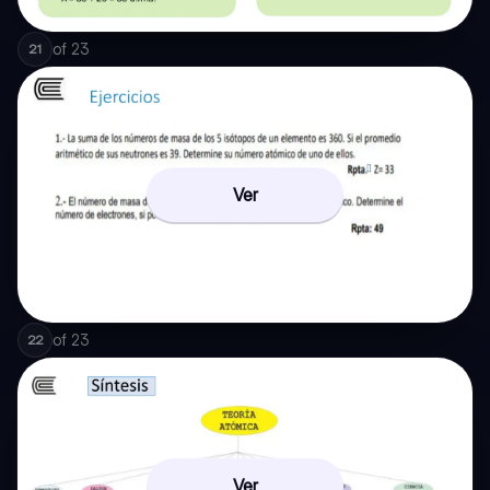
of
23
21
Ver
of
23
22
Ver