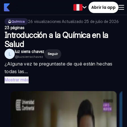
Abrir la app
26
visualizaciones
·
Actualizado
25 de julio de 2026
·
Química
23 páginas
Introducción a la Química en la
Salud
luz sierra chavez
L
Seguir
@
luzsierrachavez
¿Alguna vez te preguntaste de qué están hechas
todas las...
Mostrar más