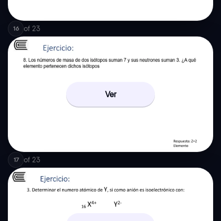
of
23
16
Ver
of
23
17