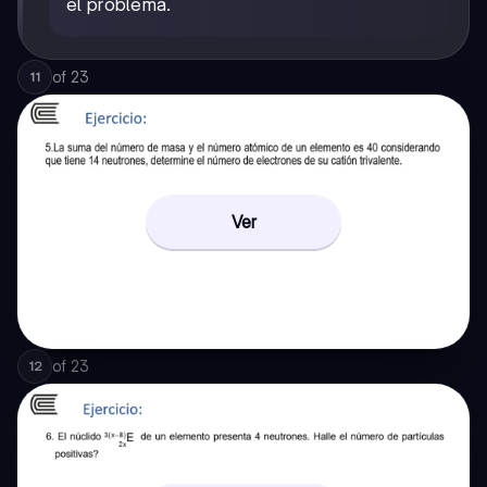
el problema.
of
23
11
Ver
of
23
12