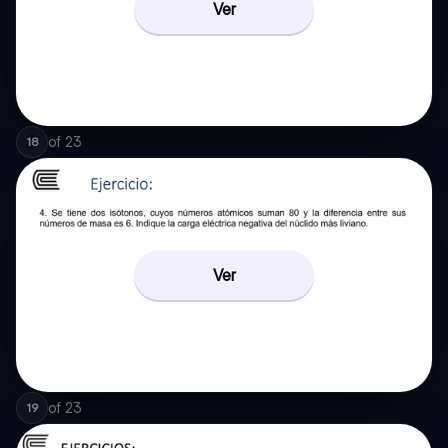
Ver
of
23
18
Ver
of
23
19