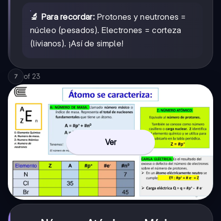
🔬 Para recordar:
Protones y neutrones =
núcleo (pesados). Electrones = corteza
(livianos). ¡Así de simple!
of
23
7
Ver