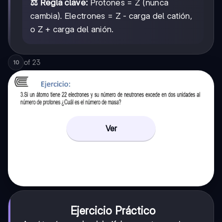
⚖️ Regla clave:
Protones = Z (nunca
cambia). Electrones = Z - carga del catión,
o Z + carga del anión.
of
23
10
Ver
Ejercicio Práctico