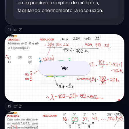
en expresiones simples de múltiplos,
facilitando enormemente la resolución.
of
21
11
Ver
of
21
12