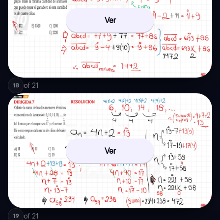
Ver
of
21
18
Ver
of
21
19