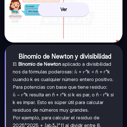
Ver
Binomio de Newton y divisibilidad
El
Binomio de Newton
aplicado a divisibilidad
n̄
ˉ
+
nos da fórmulas poderosas:
^k = n̄ + r^k
n
r
+
cuando k es cualquier número entero positivo.
r
Para potencias con base que tiene residuo:
n̄
ˉ
−
^k resulta en n̄ + r^k si k es par, o n̄ - r^k si
n
r
-
k es impar. Esto es súper útil para calcular
r
residuos de números muy grandes.
Por ejemplo, para calcular el residuo de
2025^2025 + (ab3₈)^11 al dividir entre 8,