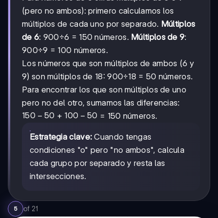
(pero no ambos): primero calculamos los
múltiplos de cada uno por separado.
Múltiplos
de 6
: 900÷6 = 150 números.
Múltiplos de 9
:
900÷9 = 100 números.
Los números que son múltiplos de ambos (6 y
9) son múltiplos de 18: 900÷18 = 50 números.
Para encontrar los que son múltiplos de uno
pero no del otro, sumamos las diferencias:
150-
150
−
50
100-
100
−
50
+
= 150 números.
50
50
Estrategia clave:
Cuando tengas
condiciones "o" pero "no ambos", calcula
cada grupo por separado y resta las
intersecciones.
of
21
5