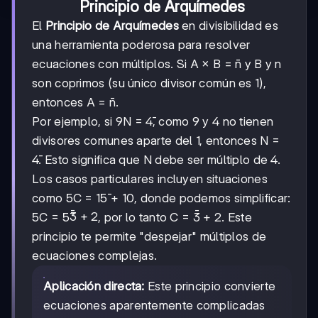
Principio de Arquímedes
El
Principio de Arquímedes
en divisibilidad es
una herramienta poderosa para resolver
ecuaciones con múltiplos. Si A × B = n̄ y B y n
son coprimos (su único divisor común es 1),
entonces A = n̄.
Por ejemplo, si 9N = 4̄, como 9 y 4 no tienen
divisores comunes aparte del 1, entonces N =
4̄. Esto significa que N debe ser múltiplo de 4.
Los casos particulares incluyen situaciones
como 5C = 15̄ + 10, donde podemos simplificar:
ˉ
3̄
3
+
2
5C = 5̄
, por lo tanto C = 3̄ + 2. Este
+
principio te permite "despejar" múltiplos de
2
ecuaciones complejas.
Aplicación directa:
Este principio convierte
ecuaciones aparentemente complicadas