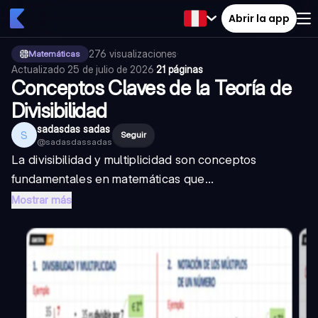
Abrir la app
276
visualizaciones
·
Matemáticas
Actualizado
25 de julio de 2026
·
21 páginas
Conceptos Claves de la Teoría de
Divisibilidad
sadasdas sadas
S
Seguir
@
sadasdassadas
La divisibilidad y multiplicidad son conceptos
fundamentales en matemáticas que...
Mostrar más