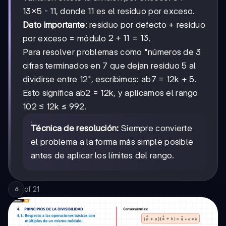
13×5 - 11, donde 11 es el residuo por exceso.
Dato importante
: residuo por defecto + residuo
2
2
+
11
=
13
por exceso = módulo
.
+
Para resolver problemas como "números de 3
11
cifras terminados en 7 que dejan residuo 5 al
=
13
dividirse entre 12", escribimos: ab7 = 12k + 5.
Esto significa ab2 = 12k, y aplicamos el rango
102 ≤ 12k ≤ 992.
Técnica de resolución:
Siempre convierte
el problema a la forma más simple posible
antes de aplicar los límites del rango.
of
21
6