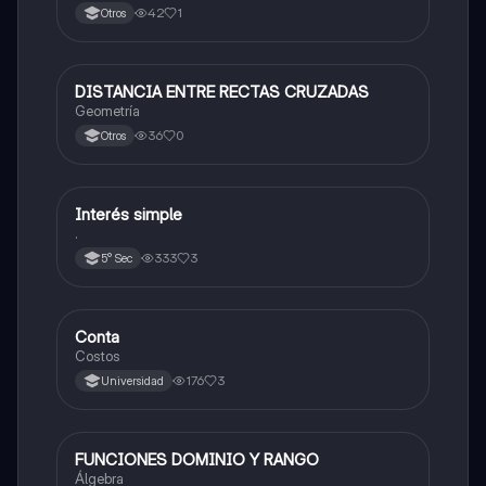
42
1
Otros
DISTANCIA ENTRE RECTAS CRUZADAS
Matemáticas
Geometría
36
0
Otros
Interés simple
Matemáticas
.
333
3
5° Sec
Conta
Matemáticas
Costos
176
3
Universidad
FUNCIONES DOMINIO Y RANGO
Matemáticas
Álgebra