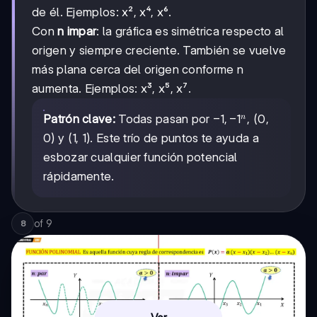
de él. Ejemplos: x², x⁴, x⁶.
Con
n impar
: la gráfica es simétrica respecto al
origen y siempre creciente. También se vuelve
más plana cerca del origen conforme n
aumenta. Ejemplos: x³, x⁵, x⁷.
-1,
−
1
,
−
1
Patrón clave:
Todas pasan por
, (0,
n
-1ⁿ
0) y (1, 1). Este trío de puntos te ayuda a
esbozar cualquier función potencial
rápidamente.
of
9
8