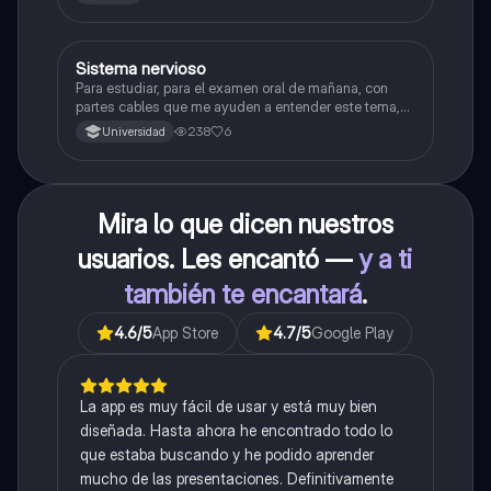
Sistema nervioso
Biología
Para estudiar, para el examen oral de mañana, con
partes cables que me ayuden a entender este tema,
porque se me complica un poco ya que el tema es
238
6
Universidad
muy extenso y quisiera poder lograr entenderlo
mucho mejor con ayuda de cartilla el ppt está
resumido.
Mira lo que dicen nuestros
usuarios. Les encantó —
y a ti
también te encantará
.
4.6
/5
App Store
4.7
/5
Google Play
La app es muy fácil de usar y está muy bien
diseñada. Hasta ahora he encontrado todo lo
que estaba buscando y he podido aprender
mucho de las presentaciones. Definitivamente