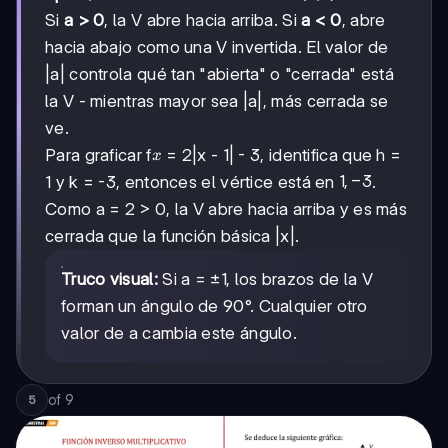
Si
a > 0
, la V abre hacia arriba. Si
a < 0
, abre
hacia abajo como una V invertida. El valor de
|a| controla qué tan "abierta" o "cerrada" está
la V - mientras mayor sea |a|, más cerrada se
ve.
x
Para graficar f
= 2|x - 1| - 3, identifica que h =
x
1,
1
,
−
3
1 y k = -3, entonces el vértice está en
.
-3
Como a = 2 > 0, la V abre hacia arriba y es más
cerrada que la función básica |x|.
Truco visual:
Si a = ±1, los brazos de la V
forman un ángulo de 90°. Cualquier otro
valor de a cambia este ángulo.
of
9
5