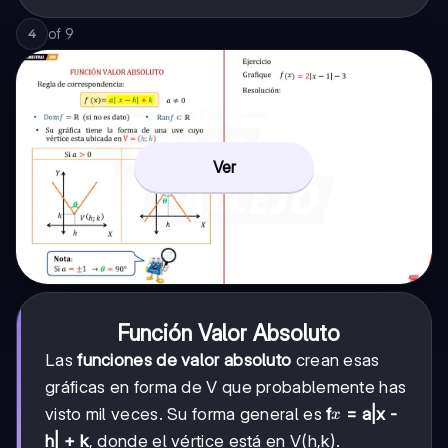
of
9
4
Ver
Función Valor Absoluto
Las
funciones de valor absoluto
crean esas
gráficas en forma de V que probablemente has
x
visto mil veces. Su forma general es
f
= a|x -
x
h| + k
, donde el vértice está en V(h,k).