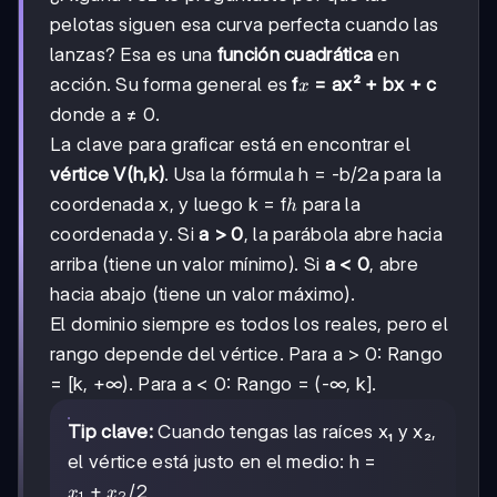
pelotas siguen esa curva perfecta cuando las
lanzas? Esa es una
función cuadrática
en
x
acción. Su forma general es
f
= ax² + bx + c
x
donde a ≠ 0.
La clave para graficar está en encontrar el
vértice V(h,k)
. Usa la fórmula h = -b/2a para la
h
coordenada x, y luego k = f
para la
h
coordenada y. Si
a > 0
, la parábola abre hacia
arriba (tiene un valor mínimo). Si
a < 0
, abre
hacia abajo (tiene un valor máximo).
El dominio siempre es todos los reales, pero el
rango depende del vértice. Para a > 0: Rango
= [k, +∞). Para a < 0: Rango = (-∞, k].
Tip clave:
Cuando tengas las raíces x₁ y x₂,
el vértice está justo en el medio: h =
x₁
+
/2
x
x
1
2