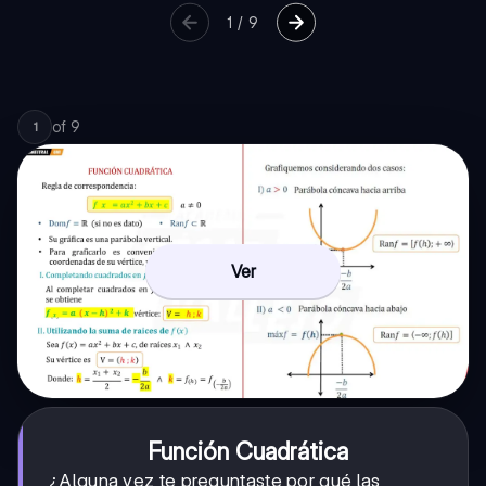
1
/
9
of
9
1
Ver
Función Cuadrática
¿Alguna vez te preguntaste por qué las