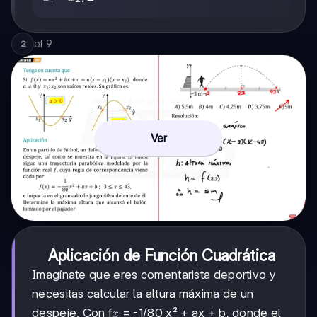
+
x₂
of
9
2
Ver
Aplicación de Función Cuadrática
Imagínate que eres comentarista deportivo y
necesitas calcular la altura máxima de un
x
despeje. Con f
= -1/80 x² + ax + b, donde el
x