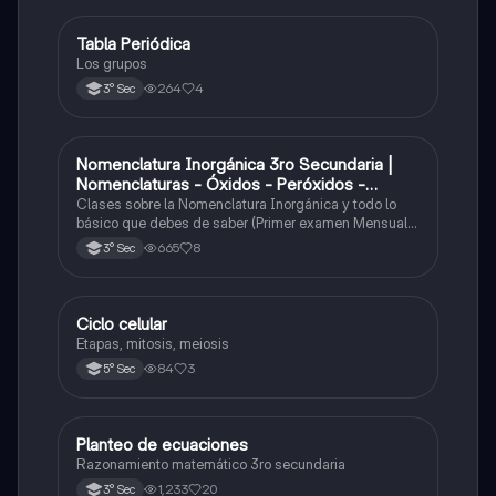
Tabla Periódica
Química
Los grupos
264
4
3° Sec
Nomenclatura Inorgánica 3ro Secundaria |
Química
Nomenclaturas - Óxidos - Peróxidos -
Hidróxido o Bases
Clases sobre la Nomenclatura Inorgánica y todo lo
básico que debes de saber (Primer examen Mensual
2025)
665
8
3° Sec
Ciclo celular
Biología
Etapas, mitosis, meiosis
84
3
5° Sec
Planteo de ecuaciones
Matemáticas
Razonamiento matemático 3ro secundaria
1,233
20
3° Sec