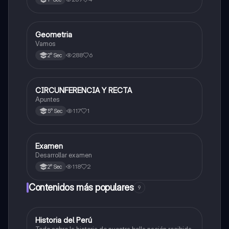
Geometria
Matemáticas
Vamos
288
6
2° Sec
CIRCUNFERENCIA Y RECTA
Matemáticas
Apuntes
117
1
5° Sec
Examen
Matemáticas
Desarrollar examen
118
2
2° Sec
Contenidos más populares
9
Historia del Perú
Ciencias Sociales
Todo sobre la historia de nuestra bella nación recibida