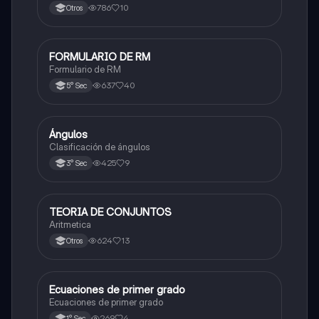
786
10
Otros
FORMULARIO DE RM
Matemáticas
Formulario de RM
637
40
5° Sec
Ángulos
Matemáticas
Clasificación de ángulos
425
9
3° Sec
TEORIA DE CONJUNTOS
Matemáticas
Aritmetica
624
13
Otros
Ecuaciones de primer grado
Matemáticas
Ecuaciones de primer grado
269
4
1° Sec