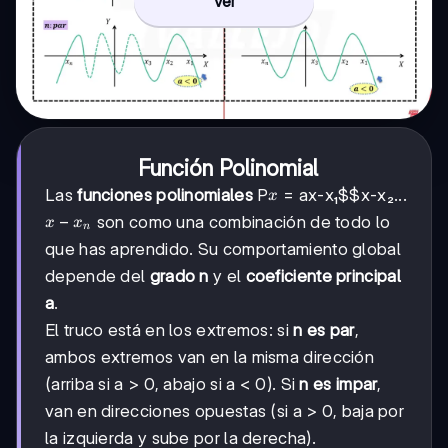
Ver
Función Polinomial
x
Las
funciones polinomiales
P
= a
x-x₁$$x-x₂
...
x
x-
−
son como una combinación de todo lo
x
x
n
xₙ
que has aprendido. Su comportamiento global
depende del
grado n
y el
coeficiente principal
a
.
El truco está en los extremos: si
n es par
,
ambos extremos van en la misma dirección
(arriba si a > 0, abajo si a < 0). Si
n es impar
,
van en direcciones opuestas (si a > 0, baja por
la izquierda y sube por la derecha).