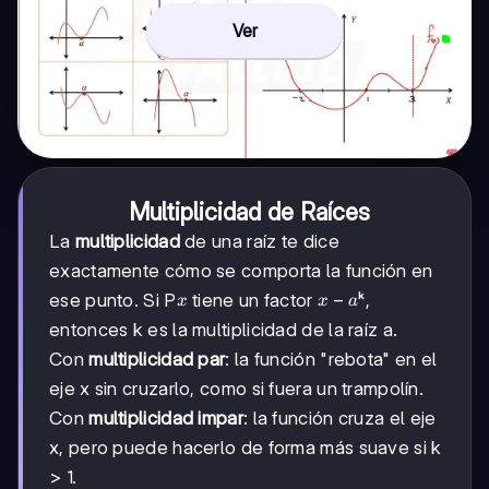
Ver
Multiplicidad de Raíces
La
multiplicidad
de una raíz te dice
exactamente cómo se comporta la función en
x
x-
−
ese punto. Si P
tiene un factor
ᵏ,
x
x
a
a
entonces k es la multiplicidad de la raíz a.
Con
multiplicidad par
: la función "rebota" en el
eje x sin cruzarlo, como si fuera un trampolín.
Con
multiplicidad impar
: la función cruza el eje
x, pero puede hacerlo de forma más suave si k
> 1.