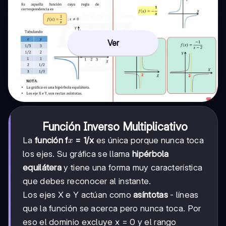
Ver
Función Inverso Multiplicativo
x
La
función f
= 1/x
es única porque nunca toca
x
los ejes. Su gráfica se llama
hipérbola
equilátera
y tiene una forma muy característica
que debes reconocer al instante.
Los ejes X e Y actúan como
asíntotas
- líneas
que la función se acerca pero nunca toca. Por
eso el dominio excluye x = 0 y el rango