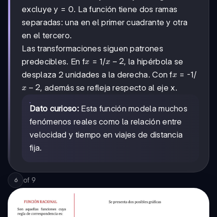
excluye y = 0. La función tiene dos ramas
separadas: una en el primer cuadrante y otra
en el tercero.
Las transformaciones siguen patrones
x
x
−
2
predecibles. En f
= 1/
, la hipérbola se
x
x
-
x
desplaza 2 unidades a la derecha. Con f
= -1/
x
2
x
−
2
, además se refleja respecto al eje x.
x
-
2
Dato curioso:
Esta función modela muchos
fenómenos reales como la relación entre
velocidad y tiempo en viajes de distancia
fija.
of
9
6