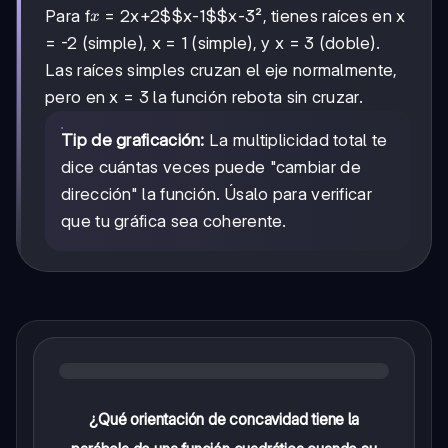
x
Para f
= 2
x+2$$x-1$$x-3
², tienes raíces en x
x
= -2 (simple), x = 1 (simple), y x = 3 (doble).
Las raíces simples cruzan el eje normalmente,
pero en x = 3 la función rebota sin cruzar.
Tip de graficación:
La multiplicidad total te
dice cuántas veces puede "cambiar de
dirección" la función. Úsalo para verificar
que tu gráfica sea coherente.
¿Qué orientación de concavidad tiene la