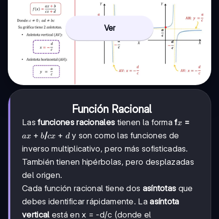
Ver
Función Racional
x
Las
funciones racionales
tienen la forma
f
=
x
ax
+
cx
+
/
y son como las funciones de
a
x
b
c
x
d
+
+
inverso multiplicativo, pero más sofisticadas.
b
d
También tienen hipérbolas, pero desplazadas
del origen.
Cada función racional tiene dos
asíntotas
que
debes identificar rápidamente. La
asíntota
vertical
está en x = -d/c (donde el