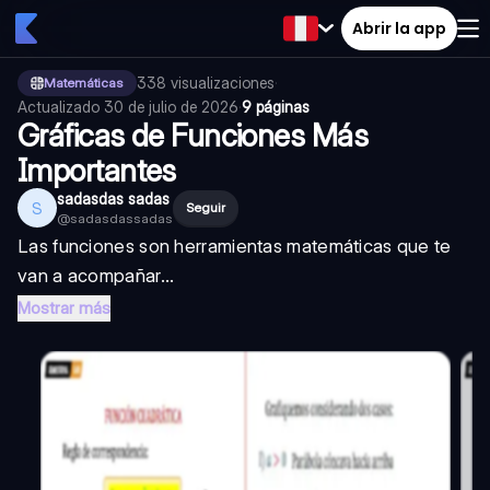
Abrir la app
338
visualizaciones
·
Matemáticas
Actualizado
30 de julio de 2026
·
9 páginas
Gráficas de Funciones Más
Importantes
sadasdas sadas
S
Seguir
@
sadasdassadas
Las funciones son herramientas matemáticas que te
van a acompañar...
Mostrar más