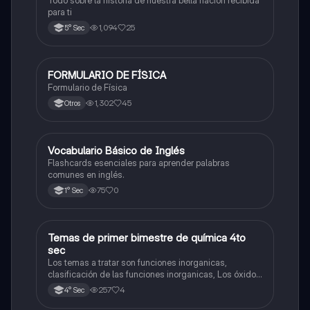
para ti
1,094
25
5° Sec
FORMULARIO DE FÍSICA
Física
Formulario de Física
1,302
45
Otros
V
Vocabulario Básico de Inglés
Inglés
Flashcards esenciales para aprender palabras
comunes en inglés.
75
0
1° Sec
Temas de primer bimestre de química 4to
Química
sec
Los temas a tratar son funciones inorganicas,
clasificación de las funciones inorganicas, Los óxidos
y los óxidos ácidos
257
4
4° Sec