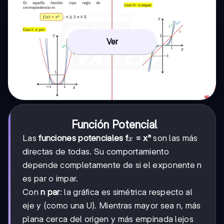
Ver
Función Potencial
x
Las
funciones potenciales f
= xⁿ
son las más
x
directas de todas. Su comportamiento
depende completamente de si el exponente n
es par o impar.
Con
n par
: la gráfica es simétrica respecto al
eje y (como una U). Mientras mayor sea n, más
plana cerca del origen y más empinada lejos