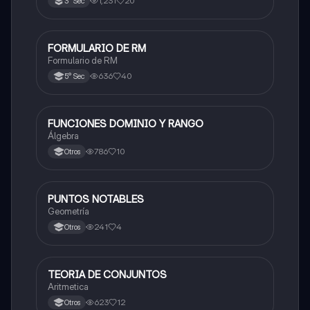
1,231
20
3° Sec
FORMULARIO DE RM
Matemáticas
Formulario de RM
636
40
5° Sec
FUNCIONES DOMINIO Y RANGO
Matemáticas
Álgebra
786
10
Otros
PUNTOS NOTABLES
Matemáticas
Geometría
241
4
Otros
TEORIA DE CONJUNTOS
Matemáticas
Aritmetica
623
12
Otros