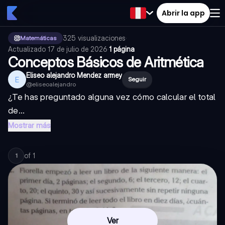
Abrir la app
325
visualizaciones
·
Matemáticas
Actualizado
17 de julio de 2026
·
1 página
Conceptos Básicos de Aritmética
Eliseo alejandro Mendez armey
E
Seguir
@
eliseoalejandro
¿Te has preguntado alguna vez cómo calcular el total
de...
Mostrar más
of
1
1
Ver