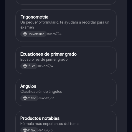
Trigonometría
Matemáticas
Un pequeño formulario, te ayudará a recordar para un
examen
576
4
Universidad
Ecuaciones de primer grado
Matemáticas
Ecuaciones de primer grado
266
4
1° Sec
Ángulos
Matemáticas
Clasificación de ángulos
425
9
3° Sec
Productos notables
Matemáticas
Fórmula más importantes del tema
176
3
4° Sec