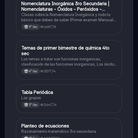
Nomenclatura Inorgánica 3ro Secundaria |
Química
Nomenclaturas - Óxidos - Peróxidos -
Hidróxido o Bases
Clases sobre la Nomenclatura Inorgánica y todo lo
básico que debes de saber (Primer examen Mensual
2025)
665
8
3° Sec
Temas de primer bimestre de química 4to
Química
sec
Los temas a tratar son funciones inorganicas,
clasificación de las funciones inorganicas, Los óxidos
y los óxidos ácidos
257
4
4° Sec
Tabla Periódica
Química
Los grupos
264
4
3° Sec
Planteo de ecuaciones
Matemáticas
Razonamiento matemático 3ro secundaria