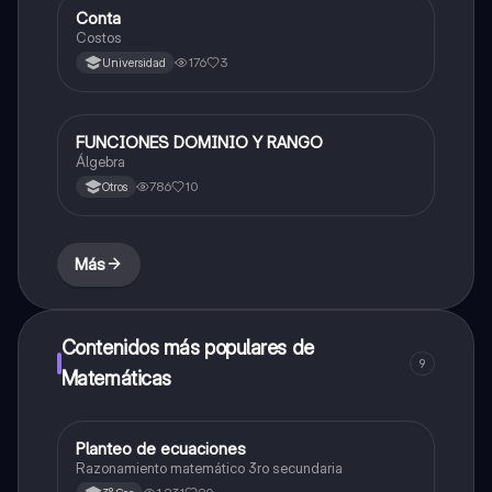
Conta
Matemáticas
Costos
176
3
Universidad
FUNCIONES DOMINIO Y RANGO
Matemáticas
Álgebra
786
10
Otros
Más
Contenidos más populares de
9
Matemáticas
Planteo de ecuaciones
Matemáticas
Razonamiento matemático 3ro secundaria