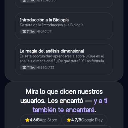
1,231
20
3° Sec
Introducción a la Biología
Biología
Se trata de la Introducción a la Biología
670
11
3° Sec
La magia del análisis dimensional
Física
Es esta oportunidad aprenderás a sobre: ¿Que es el
análisis dimensional? ¿De qué trata? Y Las fórmulas
de las magnitudes fundamentales y derivadas.
992
33
4° Sec
Mira lo que dicen nuestros
usuarios. Les encantó —
y a ti
también te encantará
.
4.6
/5
App Store
4.7
/5
Google Play