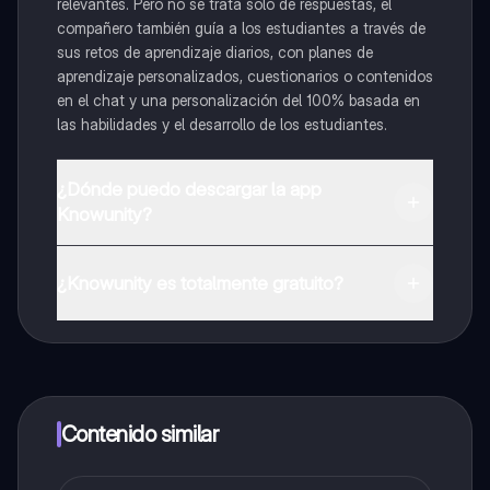
relevantes. Pero no se trata solo de respuestas, el
compañero también guía a los estudiantes a través de
sus retos de aprendizaje diarios, con planes de
aprendizaje personalizados, cuestionarios o contenidos
en el chat y una personalización del 100% basada en
las habilidades y el desarrollo de los estudiantes.
¿Dónde puedo descargar la app
Knowunity?
Puedes descargar la app en Google Play Store y Apple
App Store.
¿Knowunity es totalmente gratuito?
¡Sí lo es! Tienes acceso totalmente gratuito a todo el
contenido de la app, puedes chatear con otros
alumnos y recibir ayuda inmeditamente. Puedes ganar
dinero utilizando la aplicación, que te permitirá acceder
a determinadas funciones.
Contenido similar