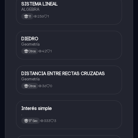
SISTEMA LINEAL
Matemáticas
ALGEBRA
236
1
11
DIEDRO
Matemáticas
Geometría
42
1
Otros
DISTANCIA ENTRE RECTAS CRUZADAS
Matemáticas
Geometría
36
0
Otros
Interés simple
Matemáticas
.
333
3
5° Sec