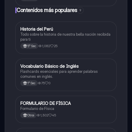
Contenidos más populares
9
Historia del Perú
Ciencias Sociales
Todo sobre la historia de nuestra bella nación recibida
para ti
1,082
25
5° Sec
V
Vocabulario Básico de Inglés
Inglés
Flashcards esenciales para aprender palabras
comunes en inglés.
75
0
1° Sec
FORMULARIO DE FÍSICA
Física
Formulario de Física
1,302
45
Otros