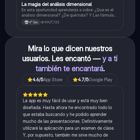
La magia del análisis dimensional
Física
Es esta oportunidad aprenderás a sobre: ¿Que es el
análisis dimensional? ¿De qué trata? Y Las fórmulas
de las magnitudes fundamentales y derivadas.
992
33
4° Sec
Mira lo que dicen nuestros
usuarios. Les encantó —
y a ti
también te encantará
.
4.6
/5
App Store
4.7
/5
Google Play
La app es muy fácil de usar y está muy bien
diseñada. Hasta ahora he encontrado todo lo
que estaba buscando y he podido aprender
mucho de las presentaciones. Definitivamente
utilizaré la aplicación para un examen de clase.
Y, por supuesto, también me sirve mucho de