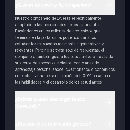
¿Qué es Knowunity AI companion?
Nuestro compañero de IA está específicamente
adaptado a las necesidades de los estudiantes.
Basándonos en los millones de contenidos que
tenemos en la plataforma, podemos dar a los
estudiantes respuestas realmente significativas y
relevantes. Pero no se trata solo de respuestas, el
compañero también guía a los estudiantes a través de
sus retos de aprendizaje diarios, con planes de
aprendizaje personalizados, cuestionarios o contenidos
en el chat y una personalización del 100% basada en
las habilidades y el desarrollo de los estudiantes.
¿Dónde puedo descargar la app
Knowunity?
Puedes descargar la app en Google Play Store y Apple
App Store.
¿Knowunity es totalmente gratuito?