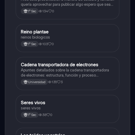
quería aprovechar para publicar algo espero que sea
de su agrado , habla del átomo y lo básico sobre el,
134
0
1° Sec
solo eso bye
R
Reino plantae
Ciencia y Tecnología
reinos biologicos
103
0
1° Sec
Cadena transportadora de electrones
Ciencia y Tecnología
Apuntes detallados sobre la cadena transportadora
de electrones: estructura, función y proceso
bioquímico en la producción de ATP. Incluye
135
3
Universidad
esquemas y explicaciones sobre los complejos
proteicos, el gradiente de protones y la fosforilación
oxidativa.
S
Seres vivos
Ciencia y Tecnología
seres vivos
38
0
1° Sec