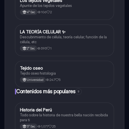
Los tejidos vegetales
Ciencia y Tecnología
Apunte de los tejidos vegetales
106
2
4° Sec
LA TEORÍA CELULAR ✨️
Ciencia y Tecnología
Descubrimiento de célula, teoría celular, función de la
célula, etc
393
1
2° Sec
Tejido oseo
Ciencia y Tecnología
Tejido oseo histologia
247
5
Universidad
Contenidos más populares
9
Historia del Perú
Ciencias Sociales
Todo sobre la historia de nuestra bella nación recibida
para ti
1,077
25
5° Sec