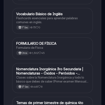
V
Vocabulario Básico de Inglés
Inglés
Flashcards esenciales para aprender palabras
comunes en inglés.
75
0
1° Sec
FORMULARIO DE FÍSICA
Física
Formulario de Física
1,302
45
Otros
Nomenclatura Inorgánica 3ro Secundaria |
Química
Nomenclaturas - Óxidos - Peróxidos -
Hidróxido o Bases
Clases sobre la Nomenclatura Inorgánica y todo lo
básico que debes de saber (Primer examen Mensual
2025)
665
8
3° Sec
Temas de primer bimestre de química 4to
Química