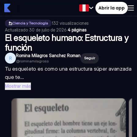
Abrir la app
132
visualizaciones
·
Ciencia y Tecnología
Actualizado
30 de julio de 2026
·
4 páginas
El esqueleto humano: Estructura y
función
Romina Milagros Sanchez Roman
R
Seguir
@
rominamilagross
Tu esqueleto es como una estructura súper avanzada
que te...
Mostrar más