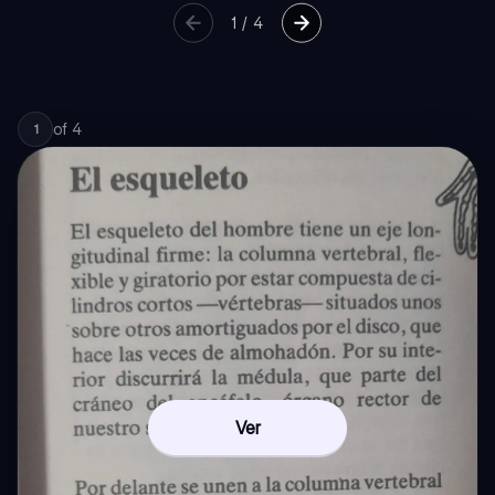
1
/
4
of
4
1
Ver