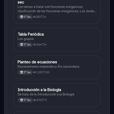
sec
Los temas a tratar son funciones inorganicas,
clasificación de las funciones inorganicas, Los óxidos
y los óxidos ácidos
257
4
4° Sec
Tabla Periódica
Química
Los grupos
264
4
3° Sec
Planteo de ecuaciones
Matemáticas
Razonamiento matemático 3ro secundaria
1,231
20
3° Sec
Introducción a la Biología
Biología
Se trata de la Introducción a la Biología
670
11
3° Sec