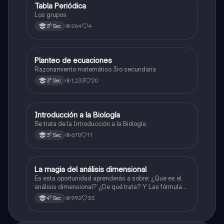
Tabla Periódica
Química
Los grupos
264
4
3° Sec
Planteo de ecuaciones
Matemáticas
Razonamiento matemático 3ro secundaria
1,233
20
3° Sec
Introducción a la Biología
Biología
Se trata de la Introducción a la Biología
670
11
3° Sec
La magia del análisis dimensional
Física
Es esta oportunidad aprenderás a sobre: ¿Que es el
análisis dimensional? ¿De qué trata? Y Las fórmulas
de las magnitudes fundamentales y derivadas.
992
33
4° Sec