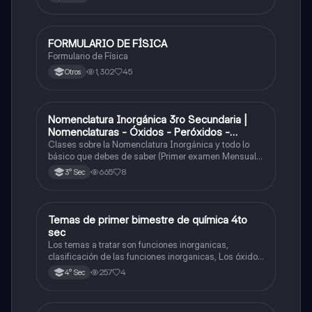
FORMULARIO DE FÍSICA
Física
Formulario de Física
1,302
45
Otros
Nomenclatura Inorgánica 3ro Secundaria |
Química
Nomenclaturas - Óxidos - Peróxidos -
Hidróxido o Bases
Clases sobre la Nomenclatura Inorgánica y todo lo
básico que debes de saber (Primer examen Mensual
2025)
665
8
3° Sec
Temas de primer bimestre de química 4to
Química
sec
Los temas a tratar son funciones inorganicas,
clasificación de las funciones inorganicas, Los óxidos
y los óxidos ácidos
257
4
4° Sec