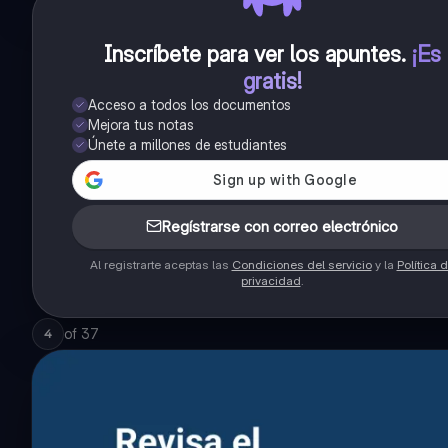
Inscríbete para ver los apuntes
.
¡Es
gratis!
Acceso a todos los documentos
Mejora tus notas
Únete a millones de estudiantes
Regístrarse con correo electrónico
Al registrarte aceptas las
Condiciones del servicio
y la
Política 
privacidad
.
of
37
4