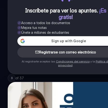
Inscríbete para ver los apuntes
.
¡Es
gratis!
Acceso a todos los documentos
Mejora tus notas
Únete a millones de estudiantes
Regístrarse con correo electrónico
Al registrarte aceptas las
Condiciones del servicio
y la
Política 
privacidad
.
of
37
3