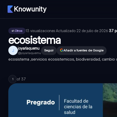
Knowunity
13
visualizaciones
·
Actualizado
22 de julio de 2026
·
37 p
Otros
ecosistema
joyarlaquemu
J
Seguir
Añadir a fuentes de Google
@
joyarlaquemu
ecosistema ,servicios ecosistemicos, biodiversidad, cambio 
of
37
1