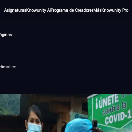
Asignaturas
Knowunity AI
Programa de Creadores
Más
Knowunity Pro
áginas
climatico