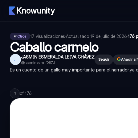
Knowunity
17
visualizaciones
·
Actualizado
19 de julio de 2026
·
176 
Otros
Caballo carmelo
JASMIN ESMERALDA LEIVA CHÁVEZ
J
Seguir
Añadir a 
@
jasminesm_f087d
Es un cuento de un gallo muy importante para el narrador,ya es
of
176
1