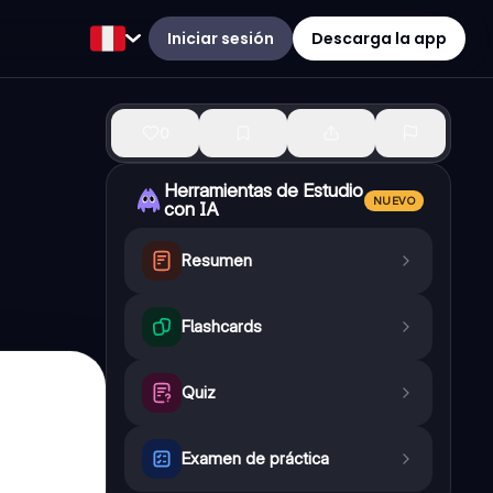
Iniciar sesión
Descarga la app
0
Herramientas de Estudio
NUEVO
con IA
Resumen
Flashcards
Quiz
Examen de práctica