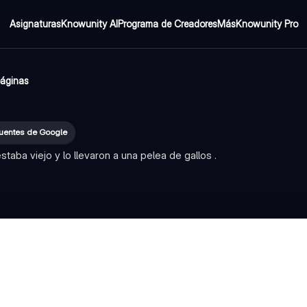
Asignaturas
Knowunity AI
Programa de Creadores
Más
Knowunity Pro
páginas
fuentes de Google
taba viejo y lo llevaron a una pelea de gallos .