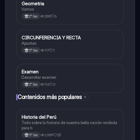
Geometria
Matemáticas
Vamos
288
6
2° Sec
CIRCUNFERENCIA Y RECTA
Matemáticas
Apuntes
117
1
5° Sec
Examen
Matemáticas
Desarrollar examen
116
2
2° Sec
Contenidos más populares
9
Historia del Perú
Ciencias Sociales
Todo sobre la historia de nuestra bella nación recibida
para ti
1,089
25
5° Sec