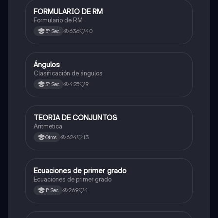
FORMULARIO DE RM
Matemáticas
Formulario de RM
636
40
5° Sec
Ángulos
Matemáticas
Clasificación de ángulos
425
9
3° Sec
TEORIA DE CONJUNTOS
Matemáticas
Aritmetica
624
13
Otros
Ecuaciones de primer grado
Matemáticas
Ecuaciones de primer grado
269
4
1° Sec