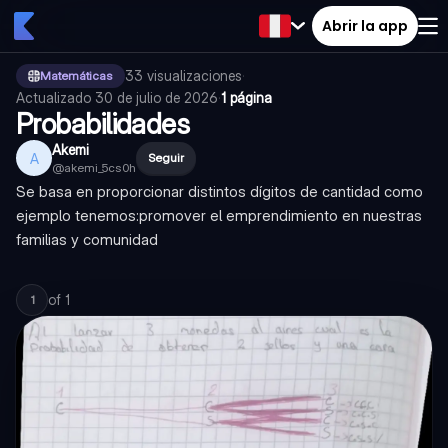
Abrir la app
33
visualizaciones
·
Matemáticas
Actualizado
30 de julio de 2026
·
1 página
Probabilidades
Akemi
A
Seguir
@
akemi_5cs0h
Se basa en proporcionar distintos dígitos de cantidad como
ejemplo tenemos:promover el emprendimiento en nuestras
familias y comunidad
of
1
1