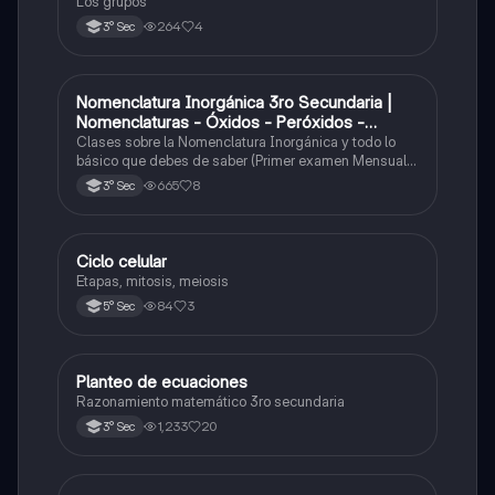
Los grupos
264
4
3° Sec
Nomenclatura Inorgánica 3ro Secundaria |
Química
Nomenclaturas - Óxidos - Peróxidos -
Hidróxido o Bases
Clases sobre la Nomenclatura Inorgánica y todo lo
básico que debes de saber (Primer examen Mensual
2025)
665
8
3° Sec
Ciclo celular
Biología
Etapas, mitosis, meiosis
84
3
5° Sec
Planteo de ecuaciones
Matemáticas
Razonamiento matemático 3ro secundaria
1,233
20
3° Sec