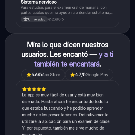
Sistema nervioso
Biología
Para estudiar, para el examen oral de mañana, con
partes cables que me ayuden a entender este tema,
porque se me complica un poco ya que el tema es
238
6
Universidad
muy extenso y quisiera poder lograr entenderlo
mucho mejor con ayuda de cartilla el ppt está
resumido.
Mira lo que dicen nuestros
usuarios. Les encantó —
y a ti
también te encantará
.
4.6
/5
App Store
4.7
/5
Google Play
La app es muy fácil de usar y está muy bien
diseñada. Hasta ahora he encontrado todo lo
que estaba buscando y he podido aprender
mucho de las presentaciones. Definitivamente
utilizaré la aplicación para un examen de clase.
Y, por supuesto, también me sirve mucho de
inspiración.