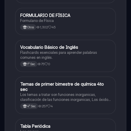
FORMULARIO DE FÍSICA
Física
Formulario de Física
1,302
45
Otros
V
Vocabulario Básico de Inglés
Inglés
Flashcards esenciales para aprender palabras
comunes en inglés.
75
0
1° Sec
Temas de primer bimestre de química 4to
Química
sec
Los temas a tratar son funciones inorganicas,
clasificación de las funciones inorganicas, Los óxidos
y los óxidos ácidos
257
4
4° Sec
Tabla Periódica
Química