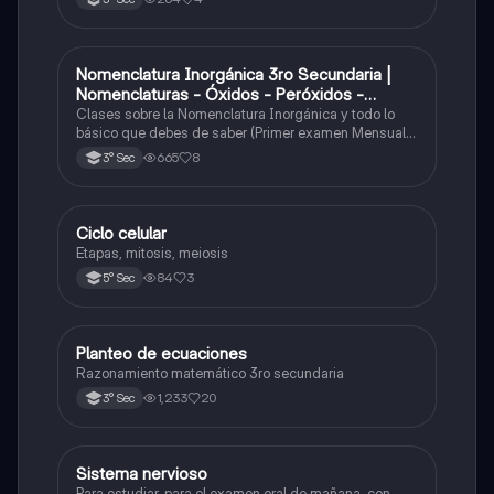
Nomenclatura Inorgánica 3ro Secundaria |
Química
Nomenclaturas - Óxidos - Peróxidos -
Hidróxido o Bases
Clases sobre la Nomenclatura Inorgánica y todo lo
básico que debes de saber (Primer examen Mensual
2025)
665
8
3° Sec
Ciclo celular
Biología
Etapas, mitosis, meiosis
84
3
5° Sec
Planteo de ecuaciones
Matemáticas
Razonamiento matemático 3ro secundaria
1,233
20
3° Sec
Sistema nervioso
Biología
Para estudiar, para el examen oral de mañana, con