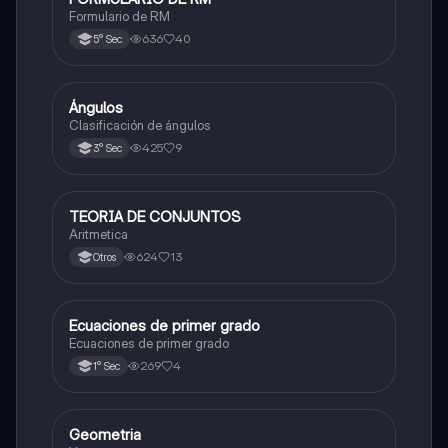
Formulario de RM
636
40
5° Sec
Ángulos
Matemáticas
Clasificación de ángulos
425
9
3° Sec
TEORIA DE CONJUNTOS
Matemáticas
Aritmetica
624
13
Otros
Ecuaciones de primer grado
Matemáticas
Ecuaciones de primer grado
269
4
1° Sec
Geometria
Matemáticas