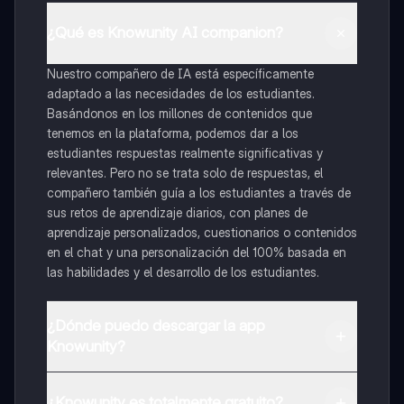
¿Qué es Knowunity AI companion?
Nuestro compañero de IA está específicamente
adaptado a las necesidades de los estudiantes.
Basándonos en los millones de contenidos que
tenemos en la plataforma, podemos dar a los
estudiantes respuestas realmente significativas y
relevantes. Pero no se trata solo de respuestas, el
compañero también guía a los estudiantes a través de
sus retos de aprendizaje diarios, con planes de
aprendizaje personalizados, cuestionarios o contenidos
en el chat y una personalización del 100% basada en
las habilidades y el desarrollo de los estudiantes.
¿Dónde puedo descargar la app
Knowunity?
Puedes descargar la app en Google Play Store y Apple
App Store.
¿Knowunity es totalmente gratuito?