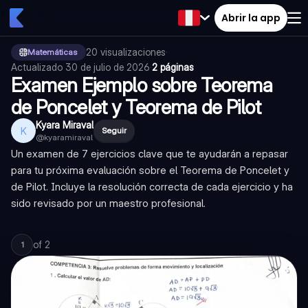
Abrir la app
20
visualizaciones
·
Matemáticas
Actualizado
30 de julio de 2026
·
2 páginas
Examen Ejemplo sobre Teorema
de Poncelet y Teorema de Pilot
Kyara Miraval
K
Seguir
@
kyaramiraval
Un examen de 7 ejercicios clave que te ayudarán a repasar
para tu próxima evaluación sobre el Teorema de Poncelet y
de Pilot. Incluye la resolución correcta de cada ejercicio y ha
sido revisado por un maestro profesional.
of
2
1