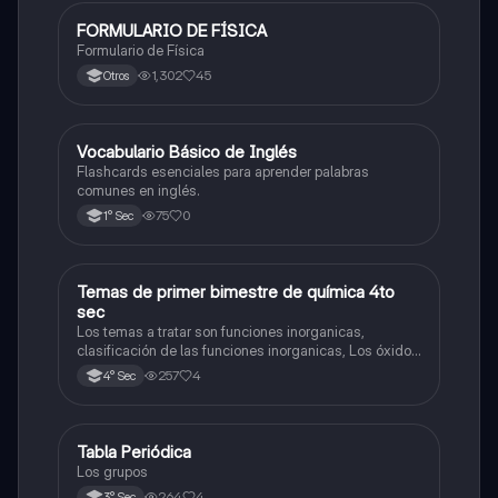
FORMULARIO DE FÍSICA
Física
Formulario de Física
1,302
45
Otros
V
Vocabulario Básico de Inglés
Inglés
Flashcards esenciales para aprender palabras
comunes en inglés.
75
0
1° Sec
Temas de primer bimestre de química 4to
Química
sec
Los temas a tratar son funciones inorganicas,
clasificación de las funciones inorganicas, Los óxidos
y los óxidos ácidos
257
4
4° Sec
Tabla Periódica
Química
Los grupos
264
4
3° Sec