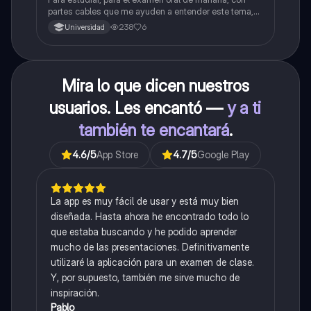
partes cables que me ayuden a entender este tema,
porque se me complica un poco ya que el tema es
238
6
Universidad
muy extenso y quisiera poder lograr entenderlo
mucho mejor con ayuda de cartilla el ppt está
resumido.
Mira lo que dicen nuestros
usuarios. Les encantó —
y a ti
también te encantará
.
4.6
/5
App Store
4.7
/5
Google Play
La app es muy fácil de usar y está muy bien
diseñada. Hasta ahora he encontrado todo lo
que estaba buscando y he podido aprender
mucho de las presentaciones. Definitivamente
utilizaré la aplicación para un examen de clase.
Y, por supuesto, también me sirve mucho de
inspiración.
Pablo