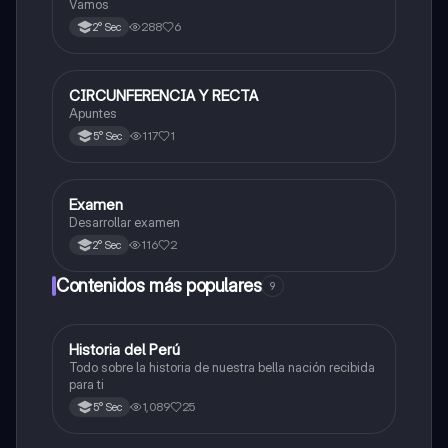
Vamos
288
6
2° Sec
CIRCUNFERENCIA Y RECTA
Matemáticas
Apuntes
117
1
5° Sec
Examen
Matemáticas
Desarrollar examen
116
2
2° Sec
Contenidos más populares
9
Historia del Perú
Ciencias Sociales
Todo sobre la historia de nuestra bella nación recibida
para ti
1,089
25
5° Sec