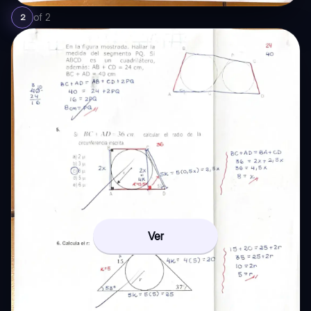
of
2
2
Ver