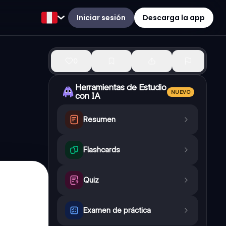
Iniciar sesión
Descarga la app
0
Herramientas de Estudio
NUEVO
con IA
Resumen
Flashcards
Quiz
Examen de práctica