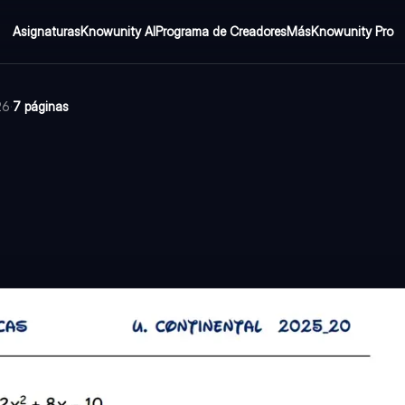
Asignaturas
Knowunity AI
Programa de Creadores
Más
Knowunity Pro
26
·
7 páginas