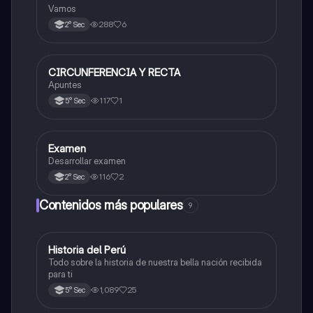
Vamos
288
6
2° Sec
CIRCUNFERENCIA Y RECTA
Matemáticas
Apuntes
117
1
5° Sec
Examen
Matemáticas
Desarrollar examen
116
2
2° Sec
Contenidos más populares
9
Historia del Perú
Ciencias Sociales
Todo sobre la historia de nuestra bella nación recibida
para ti
1,089
25
5° Sec