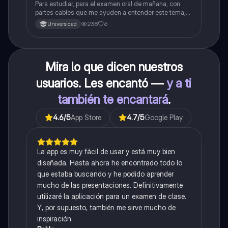
Para estudiar, para el examen oral de mañana, con
partes cables que me ayuden a entender este tema,
porque se me complica un poco ya que el tema es
238
6
Universidad
muy extenso y quisiera poder lograr entenderlo
mucho mejor con ayuda de cartilla el ppt está
resumido.
Mira lo que dicen nuestros
usuarios. Les encantó —
y a ti
también te encantará
.
4.6
/5
App Store
4.7
/5
Google Play
La app es muy fácil de usar y está muy bien
diseñada. Hasta ahora he encontrado todo lo
que estaba buscando y he podido aprender
mucho de las presentaciones. Definitivamente
utilizaré la aplicación para un examen de clase.
Y, por supuesto, también me sirve mucho de
inspiración.