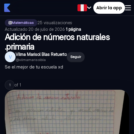
Abrir la app
25
visualizaciones
·
Matemáticas
Actualizado
20 de julio de 2026
·
1 página
Adición de números naturales
.primaria
Vilma Marisol Blas Retuerto
V
Seguir
@
vilmamarisolbla
Se el mejor de tu escuela xd
of
1
1