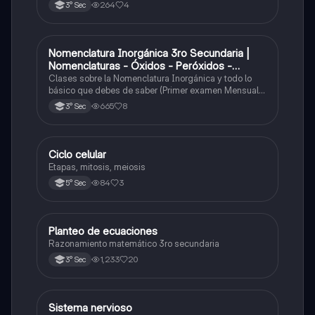
264
4
3° Sec
Nomenclatura Inorgánica 3ro Secundaria |
Química
Nomenclaturas - Óxidos - Peróxidos -
Hidróxido o Bases
Clases sobre la Nomenclatura Inorgánica y todo lo
básico que debes de saber (Primer examen Mensual
2025)
665
8
3° Sec
Ciclo celular
Biología
Etapas, mitosis, meiosis
84
3
5° Sec
Planteo de ecuaciones
Matemáticas
Razonamiento matemático 3ro secundaria
1,233
20
3° Sec
Sistema nervioso
Biología