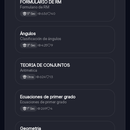
FORMULARIO DE RM
Matemáticas
Formulario de RM
636
40
5° Sec
Ángulos
Matemáticas
Clasificación de ángulos
425
9
3° Sec
TEORIA DE CONJUNTOS
Matemáticas
Aritmetica
624
13
Otros
Ecuaciones de primer grado
Matemáticas
Ecuaciones de primer grado
269
4
1° Sec
Geometria
Matemáticas