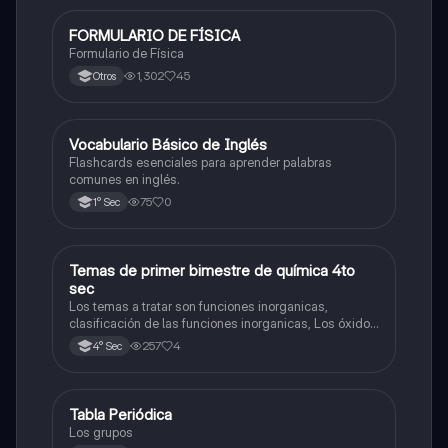
FORMULARIO DE FÍSICA
Física
Formulario de Física
1,302
45
Otros
V
Vocabulario Básico de Inglés
Inglés
Flashcards esenciales para aprender palabras
comunes en inglés.
75
0
1° Sec
Temas de primer bimestre de química 4to
Química
sec
Los temas a tratar son funciones inorganicas,
clasificación de las funciones inorganicas, Los óxidos
y los óxidos ácidos
257
4
4° Sec
Tabla Periódica
Química
Los grupos