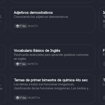
Adjetivos demostrativos
I
Inglés
E:
Conociendo los adjetivos demostrativos
"
g
o
26
1
2° Sec
V
Vocabulario Básico de Inglés
F
Inglés
Flashcards esenciales para aprender palabras comunes
F
en inglés.
75
0
1° Sec
Temas de primer bimestre de química 4to sec
T
Química
do
Los temas a tratar son funciones inorganicas,
L
clasificación de las funciones inorganicas, Los óxidos y
co
los óxidos ácidos
257
4
4° Sec