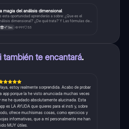
a magia del análisis dimensional
Física
s esta oportunidad aprenderás a sobre: ¿Que es el
nálisis dimensional? ¿De qué trata? Y Las fórmulas de
as magnitudes fundamentales y derivadas.
991
33
4° Sec
ti también te encantará
.
Vaya, estoy realmente sorprendida. Acabo de probar
la app porque la he visto anunciada muchas veces
y me he quedado absolutamente alucinada. Esta
app es LA AYUDA que quieres para el insti y, sobre
todo, ofrece muchísimas cosas, como ejercicios y
hojas informativas, que a mí personalmente me han
sido MUY útiles.