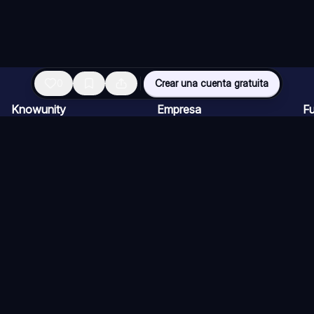
0
Crear una cuenta gratuita
Knowunity
Empresa
F
Página de inicio
Ofertas de empleo
Re
Ayuda
Programa de Creadores
Ch
Seguridad
Kit de prensa
Ta
Iniciar sesión
Cu
Áreas de conocimiento
Re
Ex