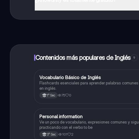
¡Sí lo es! Tienes acceso totalmente gratuito a todo e
inmeditamente. Puedes ganar dinero utilizando la apli
Contenidos más populares de Inglés
9
V
Vocabulario Básico de Inglés
Inglés
Flashcards esenciales para aprender palabras comunes
en inglés.
75
0
1° Sec
Personal information
Inglés
Ve un poco de vocabulario, expresiones comunes y sigu
practicando con el verbo to be
101
2
3° Sec