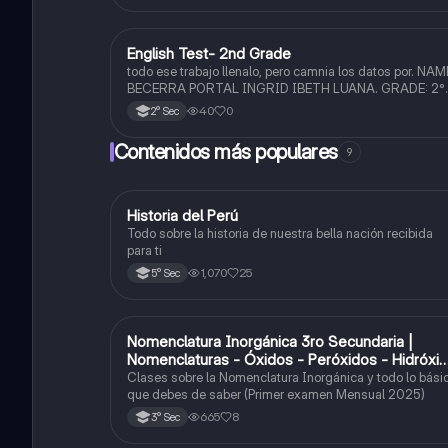
English Test- 2nd Grade
Inglés
todo ese trabajo llenalo, pero camnia los datos por. NAM
BECERRA PORTAL INGRID IBETH LUANA. GRADE: 2°
SECTION: F. y cambia el diseño con uno más bonito per
40
0
2° Sec
diferente, trabajalo en CANVA, gracias.
Contenidos más populares
9
Historia del Perú
Ciencias Sociales
Todo sobre la historia de nuestra bella nación recibida
para ti
1,070
25
5° Sec
Nomenclatura Inorgánica 3ro Secundaria |
Química
Nomenclaturas - Óxidos - Peróxidos - Hidróxi
o Bases
Clases sobre la Nomenclatura Inorgánica y todo lo bási
que debes de saber (Primer examen Mensual 2025)
665
8
3° Sec