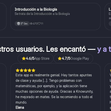
Introducción a la Biología
L
Biología
Se trata de la Introducción a la Biología
E
a
l
670
11
3° Sec
stros usuarios. Les encantó —
y a 
4.6
/5
App Store
4.7
/5
Google Play
Esta app es realmente genial. Hay tantos apuntes
de clase y ayuda [...]. Tengo problemas con
matemáticas, por ejemplo, y la aplicación tiene
muchas opciones de ayuda. Gracias a Knowunity,
he mejorado en mates. Se la recomiendo a todo el
mundo.
Elena