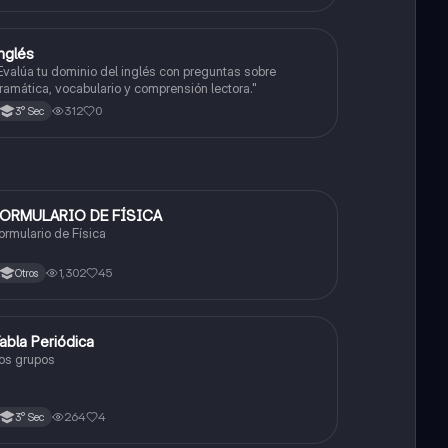
nglés
Inglés
Evalúa tu dominio del inglés con preguntas sobre
ramática, vocabulario y comprensión lectora."
312
0
3° Sec
ORMULARIO DE FÍSICA
Física
ormulario de Física
1,302
45
Otros
abla Periódica
Química
os grupos
264
4
3° Sec