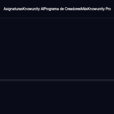
Asignaturas
Knowunity AI
Programa de Creadores
Más
Knowunity Pro