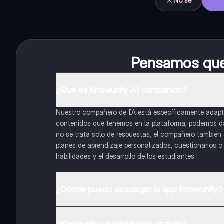
No sé
Pensamos que 
¿Qué es Knowunity AI companion?
Nuestro compañero de IA está específicamente adapta
contenidos que tenemos en la plataforma, podemos dar 
no se trata solo de respuestas, el compañero también g
planes de aprendizaje personalizados, cuestionarios 
habilidades y el desarrollo de los estudiantes.
¿Dónde puedo descargar la app Knowunity?
Puedes descargar la app en Google Play Store y Apple
¿Knowunity es totalmente gratuito?