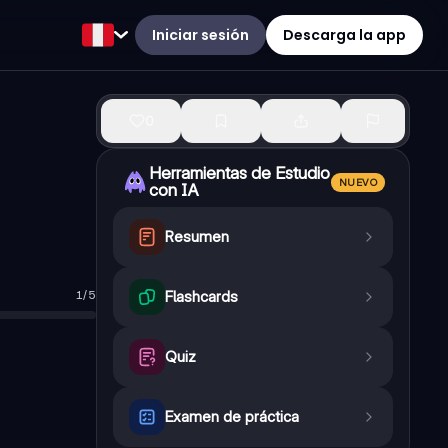
Iniciar sesión
Descarga la app
0
Herramientas de Estudio
NUEVO
con IA
Resumen
1
/
5
Flashcards
Quiz
Examen de práctica