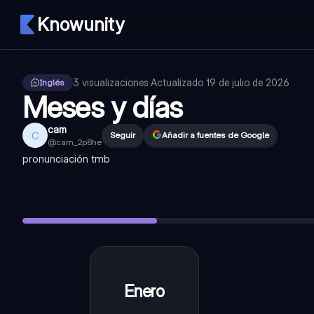
Knowunity
3
visualizaciones
·
Actualizado
19 de julio de 2026
Inglés
Meses y días
cam
C
Seguir
Añadir a fuentes de Google
@
cam_2p8he
pronunciación tmb
Enero
—
January (Yeniueri)
Febrero
—
February (Febiueri)
Marzo
—
March (March)
Abril
—
April (Eipril)
Mayo
—
May (Mei)
Enero
January
(Yeniueri)