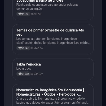
V
Vocabulario Básico de Inglés
Inglés
Flashcards esenciales para aprender palabras
comunes en inglés.
75
0
1° Sec
Temas de primer bimestre de química 4to
Química
sec
Los temas a tratar son funciones inorganicas,
clasificación de las funciones inorganicas, Los óxidos
y los óxidos ácidos
257
4
4° Sec
Tabla Periódica
Química
Los grupos
264
4
3° Sec
Nomenclatura Inorgánica 3ro Secundaria |
Química
Nomenclaturas - Óxidos - Peróxidos -
Hidróxido o Bases
Clases sobre la Nomenclatura Inorgánica y todo lo
básico que debes de saber (Primer examen Mensual