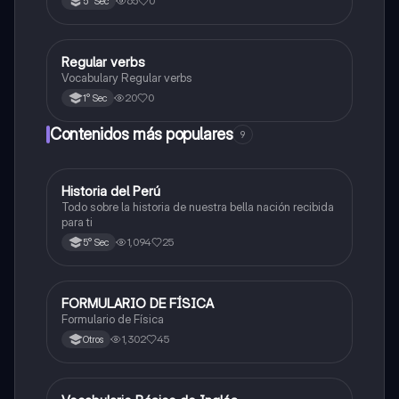
65
0
5° Sec
Regular verbs
Inglés
Vocabulary Regular verbs
20
0
1° Sec
Contenidos más populares
9
Historia del Perú
Ciencias Sociales
Todo sobre la historia de nuestra bella nación recibida
para ti
1,094
25
5° Sec
FORMULARIO DE FÍSICA
Física
Formulario de Física
1,302
45
Otros