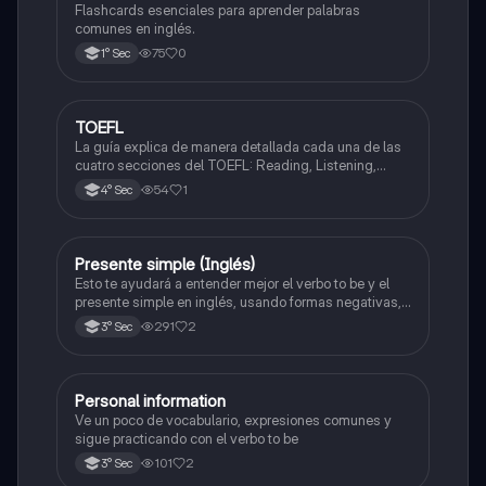
Flashcards esenciales para aprender palabras
comunes en inglés.
75
0
1° Sec
TOEFL
Inglés
La guía explica de manera detallada cada una de las
cuatro secciones del TOEFL: Reading, Listening,
Speaking y Writing, ayudando al estudiante a
54
1
4° Sec
comprender cómo funciona el examen, qué se evalúa
en cada parte y qué estrategias utilizar.
Presente simple (Inglés)
Inglés
Esto te ayudará a entender mejor el verbo to be y el
presente simple en inglés, usando formas negativas,
positivas e incluso preguntas con las que podrás
291
2
3° Sec
entender mejor este idioma <3
Personal information
Inglés
Ve un poco de vocabulario, expresiones comunes y
sigue practicando con el verbo to be
101
2
3° Sec