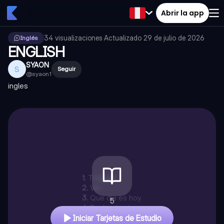
Abrir la app
34
visualizaciones
·
Actualizado
29 de julio de 2026
Inglés
ENGLISH
SYAON
S
Seguir
@
syaon1
ingles
1
.
Trabajar
2
.
Ver
3
.
Que dia es hoy
5
4
.
En donde vives
Iniciar Tarjetas de Estudio