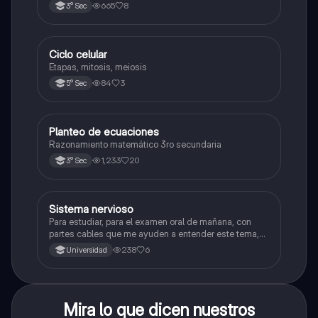
2025)
665
8
3° Sec
Ciclo celular
Biología
Etapas, mitosis, meiosis
84
3
5° Sec
Planteo de ecuaciones
Matemáticas
Razonamiento matemático 3ro secundaria
1,233
20
3° Sec
Sistema nervioso
Biología
Para estudiar, para el examen oral de mañana, con
partes cables que me ayuden a entender este tema,
porque se me complica un poco ya que el tema es
238
6
Universidad
muy extenso y quisiera poder lograr entenderlo
mucho mejor con ayuda de cartilla el ppt está
resumido.
Mira lo que dicen nuestros