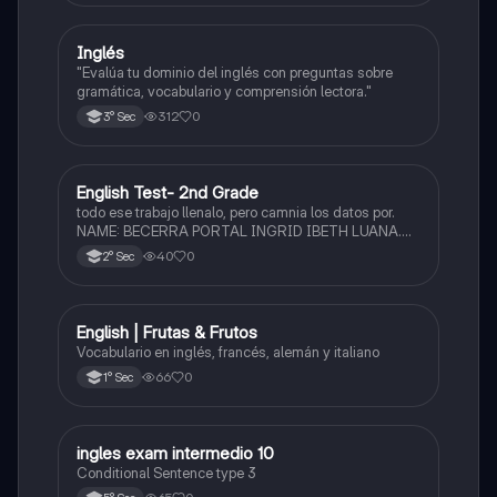
Inglés
Inglés
"Evalúa tu dominio del inglés con preguntas sobre
gramática, vocabulario y comprensión lectora."
312
0
3° Sec
English Test- 2nd Grade
Inglés
todo ese trabajo llenalo, pero camnia los datos por.
NAME: BECERRA PORTAL INGRID IBETH LUANA.
GRADE: 2° SECTION: F. y cambia el diseño con uno
40
0
2° Sec
más bonito pero diferente, trabajalo en CANVA,
gracias.
English | Frutas & Frutos
Inglés
Vocabulario en inglés, francés, alemán y italiano
66
0
1° Sec
I
ingles exam intermedio 10
Inglés
Conditional Sentence type 3