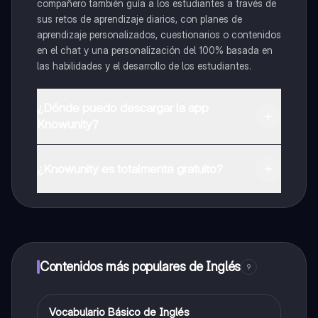
compañero también guía a los estudiantes a través de
sus retos de aprendizaje diarios, con planes de
aprendizaje personalizados, cuestionarios o contenidos
en el chat y una personalización del 100% basada en
las habilidades y el desarrollo de los estudiantes.
¿Dónde puedo descargar la app
Knowunity?
Puedes descargar la app en Google Play Store y Apple
App Store.
¿Knowunity es totalmente gratuito?
¡Sí lo es! Tienes acceso totalmente gratuito a todo el
contenido de la app, puedes chatear con otros
alumnos y recibir ayuda inmeditamente. Puedes ganar
dinero utilizando la aplicación, que te permitirá acceder
a determinadas funciones.
Contenidos más populares de Inglés
9
V
Vocabulario Básico de Inglés
Inglés