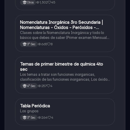
1,302
45
Otros
Nomenclatura Inorgánica 3ro Secundaria |
Química
Nomenclaturas - Óxidos - Peróxidos -
Hidróxido o Bases
Clases sobre la Nomenclatura Inorgánica y todo lo
básico que debes de saber (Primer examen Mensual
2025)
665
8
3° Sec
Temas de primer bimestre de química 4to
Química
sec
Los temas a tratar son funciones inorganicas,
clasificación de las funciones inorganicas, Los óxidos
y los óxidos ácidos
257
4
4° Sec
Tabla Periódica
Química
Los grupos
264
4
3° Sec