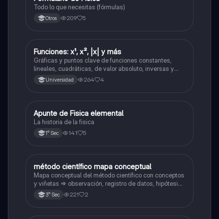
Todo lo que necesitas (fórmulas)
209
5
Otros
Funciones: x¹, x², |x| y más
Física
Gráficas y puntos clave de funciones constantes,
lineales, cuadráticas, de valor absoluto, inversas y
caso cuadrático no parabólico
264
4
Universidad
Apunte de Fisica elemental
Física
La historia de la fisica
141
5
1° Sec
método científico mapa conceptual
Ciencia y Tecnología
Mapa conceptual del método científico con conceptos
y viñetas => observación, registro de datos, hipótesis
y experimentación 🔬
221
2
3° Sec