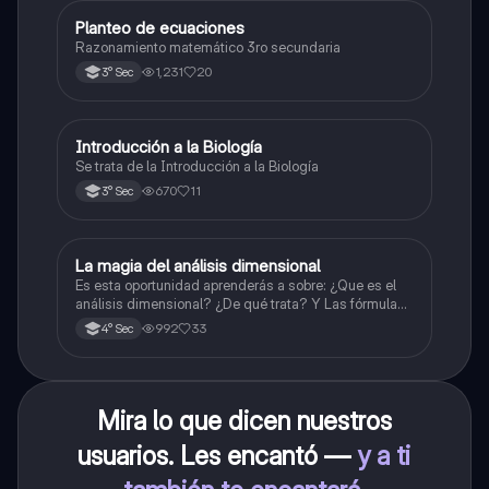
Planteo de ecuaciones
Matemáticas
Razonamiento matemático 3ro secundaria
1,231
20
3° Sec
Introducción a la Biología
Biología
Se trata de la Introducción a la Biología
670
11
3° Sec
La magia del análisis dimensional
Física
Es esta oportunidad aprenderás a sobre: ¿Que es el
análisis dimensional? ¿De qué trata? Y Las fórmulas
de las magnitudes fundamentales y derivadas.
992
33
4° Sec
Mira lo que dicen nuestros
usuarios. Les encantó —
y a ti