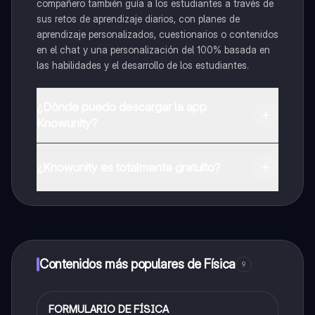
compañero también guía a los estudiantes a través de
sus retos de aprendizaje diarios, con planes de
aprendizaje personalizados, cuestionarios o contenidos
en el chat y una personalización del 100% basada en
las habilidades y el desarrollo de los estudiantes.
¿Dónde puedo descargar la app
Knowunity?
Puedes descargar la app en Google Play Store y Apple
App Store.
¿Knowunity es totalmente gratuito?
¡Sí lo es! Tienes acceso totalmente gratuito a todo el
contenido de la app, puedes chatear con otros
alumnos y recibir ayuda inmeditamente. Puedes ganar
dinero utilizando la aplicación, que te permitirá acceder
a determinadas funciones.
Contenidos más populares de Física
9
FORMULARIO DE FÍSICA
Física