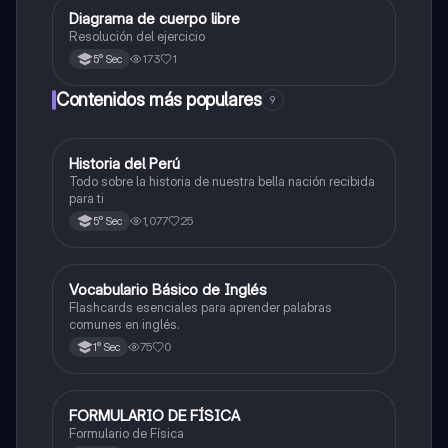
Diagrama de cuerpo libre
Física
Resolución del ejercicio
173
1
5° Sec
Contenidos más populares
9
Historia del Perú
Ciencias Sociales
Todo sobre la historia de nuestra bella nación recibida
para ti
1,077
25
5° Sec
V
Vocabulario Básico de Inglés
Inglés
Flashcards esenciales para aprender palabras
comunes en inglés.
75
0
1° Sec
FORMULARIO DE FÍSICA
Física
Formulario de Física