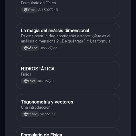
Formulario de Física
1,302
45
Otros
La magia del análisis dimensional
Física
Es esta oportunidad aprenderás a sobre: ¿Que es el
análisis dimensional? ¿De qué trata? Y Las fórmulas
de las magnitudes fundamentales y derivadas.
992
33
4° Sec
HIDROSTÁTICA
Física
Física
206
8
Otros
Trigonometría y vectores
Física
Una introducción
529
3
5° Sec
Formulario de Física
Física