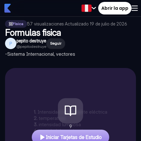
Abrir la app
57
visualizaciones
·
Actualizado
19 de julio de 2026
Física
Formulas fisica
pepito destruye
P
Seguir
@
pepitodestruye
-Sistema Internacional, vectores
1
.
Intensidad de corriente eléctrica
2
.
temperatura
3
.
intensidad luminosa
9
4
.
cantidad de sustancia
Iniciar Tarjetas de Estudio