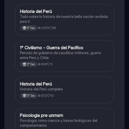
Historia del Perú
Ciencias Sociales
Todo sobre la historia de nuestra bella nación recibida
para ti
1,070
25
5° Sec
1° Civilismo - Guerra del Pacífico
Ciencias Sociales
Periodo de gobierno de caudillos militares, guerra
entre Perú y Chile
309
3
3° Sec
Historia del Perú
Ciencias Sociales
Historia del Perú completa
372
10
5° Sec
Psicologia pre unmsm
Ciencias Sociales
Psicologia como ciencia y bases biológicas del
comportamiento