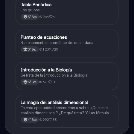
Tabla Periódica
Química
Los grupos
264
4
3° Sec
Planteo de ecuaciones
Matemáticas
Razonamiento matemático 3ro secundaria
1,231
20
3° Sec
Introducción a la Biología
Biología
Se trata de la Introducción a la Biología
670
11
3° Sec
La magia del análisis dimensional
Física
Es esta oportunidad aprenderás a sobre: ¿Que es el
análisis dimensional? ¿De qué trata? Y Las fórmulas
de las magnitudes fundamentales y derivadas.
992
33
4° Sec