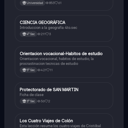
853
61
Universidad
CIENCIA GEOGRÁFICA
Ciencias Sociales
Introduccion a la geografía 4to.sec
211
3
4° Sec
Orientacion vocacional-Habitos de estudio
Ciencias Sociales
Orientacion vocacional, habitos de estudio, la
procrastinacion tecnicas de estudio
421
11
5° Sec
Protectorado de SAN MARTIN
Ciencias Sociales
Ficha de clase
36
2
3° Sec
Los Cuatro Viajes de Colón
Ciencias Sociales
Esta lección resume los cuatro viajes de Cristóbal