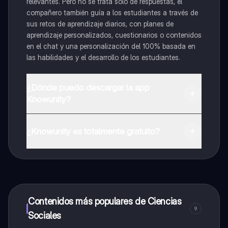
relevantes. Pero no se trata solo de respuestas, el
compañero también guía a los estudiantes a través de
sus retos de aprendizaje diarios, con planes de
aprendizaje personalizados, cuestionarios o contenidos
en el chat y una personalización del 100% basada en
las habilidades y el desarrollo de los estudiantes.
¿Dónde puedo descargar la app
Knowunity?
Puedes descargar la app en Google Play Store y Apple
App Store.
¿Knowunity es totalmente gratuito?
¡Sí lo es! Tienes acceso totalmente gratuito a todo el
contenido de la app, puedes chatear con otros
alumnos y recibir ayuda inmeditamente. Puedes ganar
dinero utilizando la aplicación, que te permitirá acceder
a determinadas funciones.
Contenidos más populares de Ciencias
9
Sociales