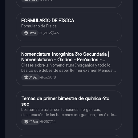
FORMULARIO DE FÍSICA
Física
Formulario de Física
1,302
45
Otros
Nomenclatura Inorgánica 3ro Secundaria |
Química
Nomenclaturas - Óxidos - Peróxidos -
Hidróxido o Bases
Clases sobre la Nomenclatura Inorgánica y todo lo
básico que debes de saber (Primer examen Mensual
2025)
665
8
3° Sec
Temas de primer bimestre de química 4to
Química
sec
Los temas a tratar son funciones inorganicas,
clasificación de las funciones inorganicas, Los óxidos
y los óxidos ácidos
257
4
4° Sec