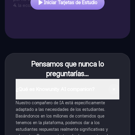
Iniciar Tarjetas de Estudio
referimos al concepto de
4
.
la economía positiva se divide en:
Pensamos que nunca lo
preguntarías...
¿Qué es Knowunity AI companion?
Nuestro compañero de IA está específicamente
adaptado a las necesidades de los estudiantes.
Basándonos en los millones de contenidos que
tenemos en la plataforma, podemos dar a los
estudiantes respuestas realmente significativas y