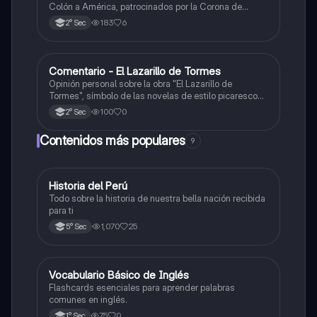
Colón a América, patrocinados por la Corona de
Castilla, destacando sus objetivos, rutas y
183
6
2° Sec
descubrimientos.
Comentario - El Lazarillo de Tormes
Castellano
Opinión personal sobre la obra "El Lazarillo de
Tormes", símbolo de las novelas de estilo picaresco
en la literatura española.
100
0
2° Sec
Contenidos más populares
9
Historia del Perú
Ciencias Sociales
Todo sobre la historia de nuestra bella nación recibida
para ti
1,070
25
5° Sec
V
Vocabulario Básico de Inglés
Inglés
Flashcards esenciales para aprender palabras
comunes en inglés.
75
0
1° Sec