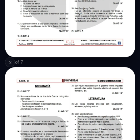
of
7
2