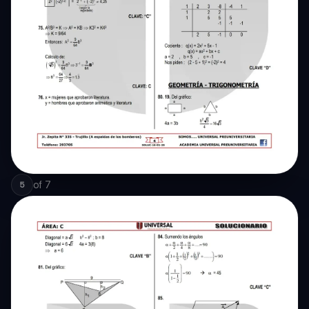
of
7
5