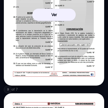
Ver
of
7
3