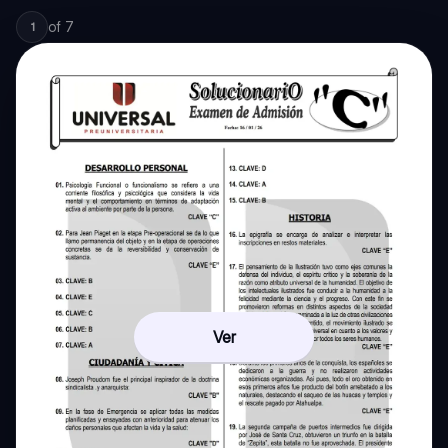
of
7
1
Ver