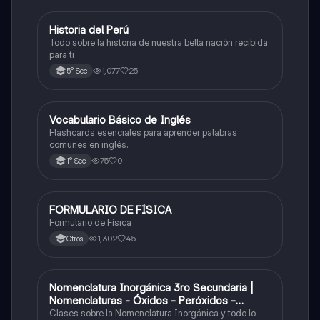
Historia del Perú
Ciencias Sociales
Todo sobre la historia de nuestra bella nación recibida
para ti
1,077
25
5° Sec
V
Vocabulario Básico de Inglés
Inglés
Flashcards esenciales para aprender palabras
comunes en inglés.
75
0
1° Sec
FORMULARIO DE FÍSICA
Física
Formulario de Física
1,302
45
Otros
Nomenclatura Inorgánica 3ro Secundaria |
Química
Nomenclaturas - Óxidos - Peróxidos -
Hidróxido o Bases
Clases sobre la Nomenclatura Inorgánica y todo lo