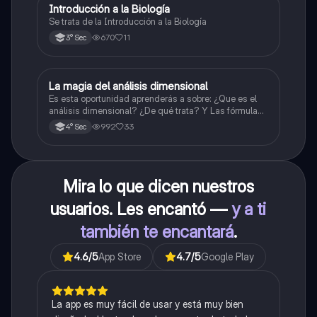
Introducción a la Biología
Biología
Se trata de la Introducción a la Biología
670
11
3° Sec
La magia del análisis dimensional
Física
Es esta oportunidad aprenderás a sobre: ¿Que es el
análisis dimensional? ¿De qué trata? Y Las fórmulas
de las magnitudes fundamentales y derivadas.
992
33
4° Sec
Mira lo que dicen nuestros
usuarios. Les encantó —
y a ti
también te encantará
.
4.6
/5
App Store
4.7
/5
Google Play
La app es muy fácil de usar y está muy bien