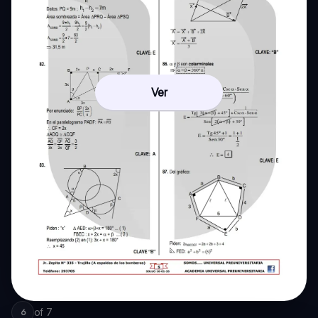
Ver
of
7
6