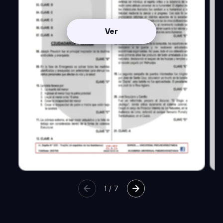
Ver
1
/
7