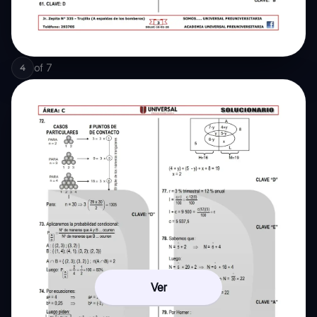
of
7
4
Ver