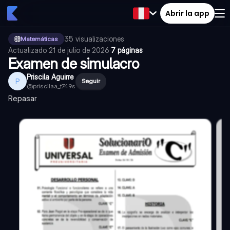
Abrir la app
35
visualizaciones
·
Matemáticas
Actualizado
21 de julio de 2026
·
7 páginas
Examen de simulacro
Priscila Aguirre
P
Seguir
@
priscilaa_t749s
Repasar