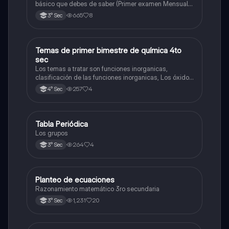
básico que debes de saber (Primer examen Mensual
2025)
665
8
3° Sec
Temas de primer bimestre de química 4to
Química
sec
Los temas a tratar son funciones inorganicas,
clasificación de las funciones inorganicas, Los óxidos
y los óxidos ácidos
257
4
4° Sec
Tabla Periódica
Química
Los grupos
264
4
3° Sec
Planteo de ecuaciones
Matemáticas
Razonamiento matemático 3ro secundaria
1,231
20
3° Sec