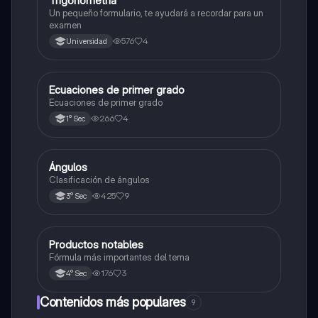
Trigonometría
Matemáticas
Un pequeño formulario, te ayudará a recordar para un
examen
576
4
Universidad
Ecuaciones de primer grado
Matemáticas
Ecuaciones de primer grado
266
4
1° Sec
Ángulos
Matemáticas
Clasificación de ángulos
425
9
3° Sec
Productos notables
Matemáticas
Fórmula más importantes del tema
176
3
4° Sec
Contenidos más populares
9