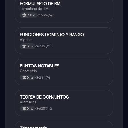
FORMULARIO DE RM
Matemáticas
Formulario de RM
636
40
5° Sec
FUNCIONES DOMINIO Y RANGO
Matemáticas
Álgebra
786
10
Otros
PUNTOS NOTABLES
Matemáticas
Geometría
241
4
Otros
TEORIA DE CONJUNTOS
Matemáticas
Aritmetica
623
12
Otros