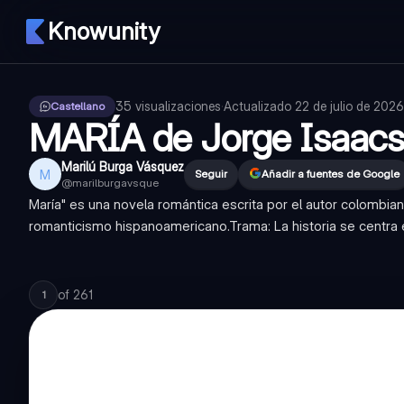
Knowunity
35
visualizaciones
·
Actualizado
22 de julio de 2026
Castellano
MARÍA de Jorge Isaac
Marilú Burga Vásquez
M
Seguir
Añadir a fuentes de Google
@
marilburgavsque
María" es una novela romántica escrita por el autor colombia
romanticismo hispanoamericano.Trama: La historia se centra en
of
261
1