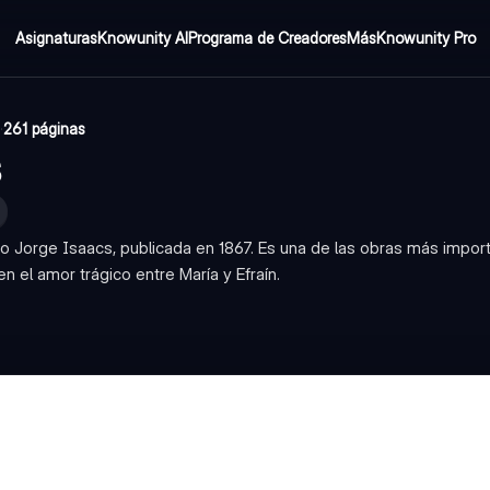
Asignaturas
Knowunity AI
Programa de Creadores
Más
Knowunity Pro
·
261 páginas
s
no Jorge Isaacs, publicada en 1867. Es una de las obras más impor
 el amor trágico entre María y Efraín.