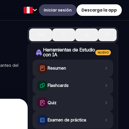
Iniciar sesión
Descarga la app
0
Herramientas de Estudio
NUEVO
con IA
tantes del
Resumen
Flashcards
Quiz
Examen de práctica