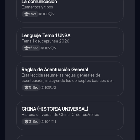
La comunicación
Castellano
Elementos y tipos
180
2
Otros
Lenguaje Tema 1 UNSA
Castellano
Tema 1 del ceprunsa 2026
189
9
5° Sec
Reglas de Acentuación General
Castellano
Esta lección resume las reglas generales de
acentuación, incluyendo los conceptos básicos de
acento y tilde, y cómo acentuar palabras agudas y
105
2
5° Sec
graves.
CHINA (HISTORIA UNIVERSAL)
Castellano
Historia universal de China. Créditos:Vonex
104
1
3° Sec