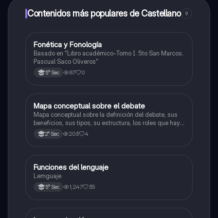
dinero utilizando la aplicación, que te permitirá acceder
a determinadas funciones.
Contenidos más populares de Castellano
9
Fonética y Fonología
Castellano
Basado en "Libro académico-Tomo I. 5to San Marcos.
Pascual Saco Oliveros"
87
0
5° Sec
Mapa conceptual sobre el debate
Castellano
Mapa conceptual sobre la definición del debate, sus
beneficios, sus tipos, su estructura, los roles que hay,
y consejos.
203
4
2° Sec
Funciones del lenguaje
Castellano
Lemguaje
1,247
35
5° Sec