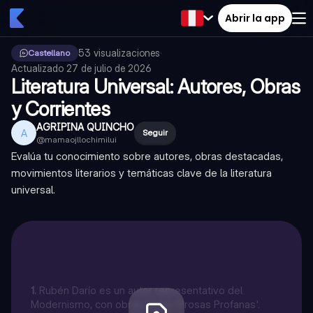
Abrir la app
53
visualizaciones
·
Castellano
Actualizado
27 de julio de 2026
Literatura Universal: Autores, Obras
y Corrientes
AGRIPINA QUINCHO
A
Seguir
@
mamaojllochimilui
Evalúa tu conocimiento sobre autores, obras destacadas,
movimientos literarios y temáticas clave de la literatura
universal.
1
.
Rubén Darío es un autor representativo del
Modernismo, con obras como 'Prosas Profanas'.