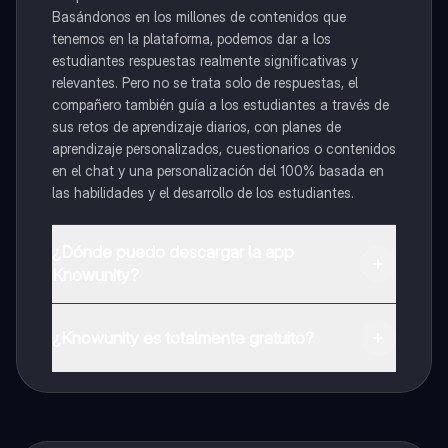
Basándonos en los millones de contenidos que
tenemos en la plataforma, podemos dar a los
estudiantes respuestas realmente significativas y
relevantes. Pero no se trata solo de respuestas, el
compañero también guía a los estudiantes a través de
sus retos de aprendizaje diarios, con planes de
aprendizaje personalizados, cuestionarios o contenidos
en el chat y una personalización del 100% basada en
las habilidades y el desarrollo de los estudiantes.
¿Dónde puedo descargar la app
Knowunity?
Puedes descargar la app en Google Play Store y Apple
App Store.
¿Knowunity es totalmente gratuito?
¡Sí lo es! Tienes acceso totalmente gratuito a todo el
contenido de la app, puedes chatear con otros
alumnos y recibir ayuda inmeditamente. Puedes ganar