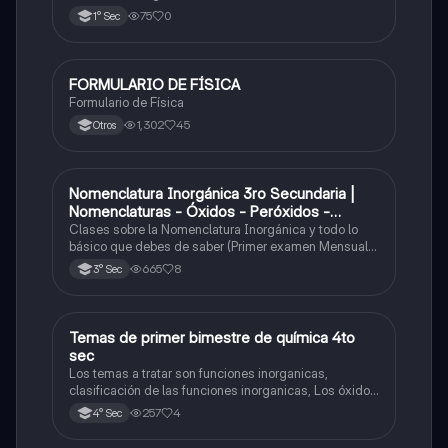
75
0
1° Sec
FORMULARIO DE FÍSICA
Física
Formulario de Física
1,302
45
Otros
Nomenclatura Inorgánica 3ro Secundaria |
Química
Nomenclaturas - Óxidos - Peróxidos -
Hidróxido o Bases
Clases sobre la Nomenclatura Inorgánica y todo lo
básico que debes de saber (Primer examen Mensual
2025)
665
8
3° Sec
Temas de primer bimestre de química 4to
Química
sec
Los temas a tratar son funciones inorganicas,
clasificación de las funciones inorganicas, Los óxidos
y los óxidos ácidos
257
4
4° Sec