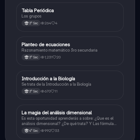
Tabla Periódica
Química
Los grupos
264
4
3° Sec
Planteo de ecuaciones
Matemáticas
Razonamiento matemático 3ro secundaria
1,231
20
3° Sec
Introducción a la Biología
Biología
Se trata de la Introducción a la Biología
670
11
3° Sec
La magia del análisis dimensional
Física
Es esta oportunidad aprenderás a sobre: ¿Que es el
análisis dimensional? ¿De qué trata? Y Las fórmulas
de las magnitudes fundamentales y derivadas.
992
33
4° Sec