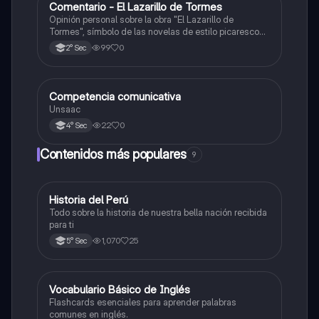
Comentario - El Lazarillo de Tormes
Castellano
Opinión personal sobre la obra "El Lazarillo de
Tormes", símbolo de las novelas de estilo picaresco
en la literatura española.
99
0
2° Sec
Competencia comunicativa
Castellano
Unsaac
22
0
4° Sec
Contenidos más populares
9
Historia del Perú
Ciencias Sociales
Todo sobre la historia de nuestra bella nación recibida
para ti
1,070
25
5° Sec
V
Vocabulario Básico de Inglés
Inglés
Flashcards esenciales para aprender palabras
comunes en inglés.