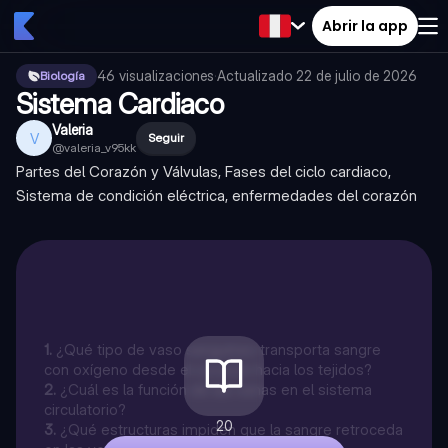
Abrir la app
46
visualizaciones
·
Actualizado
22 de julio de 2026
Biología
Sistema Cardiaco
Valeria
V
Seguir
@
valeria_v95kk
Partes del Corazón y Válvulas, Fases del ciclo cardiaco,
Sistema de condición eléctrica, enfermedades del corazón
1
.
¿Qué tipo de vaso sanguíneo transporta sangre
con oxígeno desde el corazón hacia los tejidos?
2
.
¿Cuál es la función de las venas en el sistema
circulatorio?
20
3
.
¿Qué estructuras impiden que la sangre retroceda