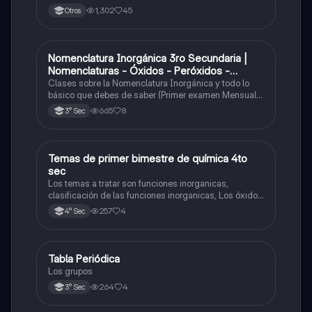
1,302
45
Otros
Nomenclatura Inorgánica 3ro Secundaria |
Química
Nomenclaturas - Óxidos - Peróxidos -
Hidróxido o Bases
Clases sobre la Nomenclatura Inorgánica y todo lo
básico que debes de saber (Primer examen Mensual
2025)
665
8
3° Sec
Temas de primer bimestre de química 4to
Química
sec
Los temas a tratar son funciones inorganicas,
clasificación de las funciones inorganicas, Los óxidos
y los óxidos ácidos
257
4
4° Sec
Tabla Periódica
Química
Los grupos
264
4
3° Sec