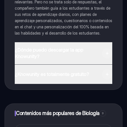
relevantes. Pero no se trata solo de respuestas, el
compañero también guía a los estudiantes a través de
sus retos de aprendizaje diarios, con planes de
aprendizaje personalizados, cuestionarios o contenidos
en el chat y una personalización del 100% basada en
las habilidades y el desarrollo de los estudiantes.
¿Dónde puedo descargar la app
Knowunity?
Puedes descargar la app en Google Play Store y Apple
App Store.
¿Knowunity es totalmente gratuito?
¡Sí lo es! Tienes acceso totalmente gratuito a todo el
contenido de la app, puedes chatear con otros
alumnos y recibir ayuda inmeditamente. Puedes ganar
dinero utilizando la aplicación, que te permitirá acceder
a determinadas funciones.
Contenidos más populares de Biología
9