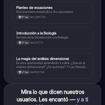
Planteo de ecuaciones
Matemáticas
Razonamiento matemático 3ro secundaria
1,231
20
3° Sec
Introducción a la Biología
Biología
Se trata de la Introducción a la Biología
670
11
3° Sec
La magia del análisis dimensional
Física
Es esta oportunidad aprenderás a sobre: ¿Que es el
análisis dimensional? ¿De qué trata? Y Las fórmulas
de las magnitudes fundamentales y derivadas.
992
33
4° Sec
Mira lo que dicen nuestros
usuarios. Les encantó —
y a ti