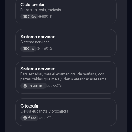
Ciclo celular
Biología
Etapas, mitosis, meiosis
83
3
5° Sec
Sistema nervioso
Biología
Sistema nervioso
146
2
Otros
Sistema nervioso
Biología
Para estudiar, para el examen oral de mañana, con
partes cables que me ayuden a entender este tema,
porque se me complica un poco ya que el tema es
238
6
Universidad
muy extenso y quisiera poder lograr entenderlo
mucho mejor con ayuda de cartilla el ppt está
resumido.
Citología
Ciencia y Tecnología
Célula eucariota y procariota
149
0
5° Sec