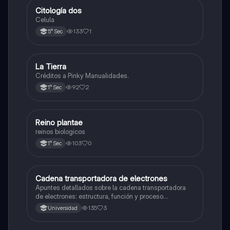
Citología dos
Ciencia y Tecnología
Celula
133
1
5° Sec
La Tierra
Biología
Créditos a Pinky Manualidades.
92
2
1° Sec
R
Reino plantae
Ciencia y Tecnología
reinos biologicos
103
0
1° Sec
Cadena transportadora de electrones
Ciencia y Tecnología
Apuntes detallados sobre la cadena transportadora
de electrones: estructura, función y proceso
bioquímico en la producción de ATP. Incluye
135
3
Universidad
esquemas y explicaciones sobre los complejos
proteicos, el gradiente de protones y la fosforilación