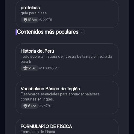
oxidativa.
proteínas
Biología
guía para clase
99
5
5° Sec
Contenidos más populares
9
Historia del Perú
Ciencias Sociales
Todo sobre la historia de nuestra bella nación recibida
para ti
1,082
25
5° Sec
V
Vocabulario Básico de Inglés
Inglés
Flashcards esenciales para aprender palabras
comunes en inglés.
75
0
1° Sec
FORMULARIO DE FÍSICA
Física
Formulario de Física