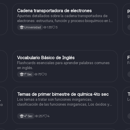
Cadena transportadora de electrones
p
Ciencia y Tecnología
Apuntes detallados sobre la cadena transportadora de
g
electrones: estructura, función y proceso bioquímico en la
producción de ATP. Incluye esquemas y explicaciones
135
3
Universidad
sobre los complejos proteicos, el gradiente de protones y
la fosforilación oxidativa.
V
Vocabulario Básico de Inglés
F
Inglés
Flashcards esenciales para aprender palabras comunes
F
en inglés.
75
0
1° Sec
Temas de primer bimestre de química 4to sec
T
Química
do
Los temas a tratar son funciones inorganicas,
L
clasificación de las funciones inorganicas, Los óxidos y
co
los óxidos ácidos
257
4
4° Sec