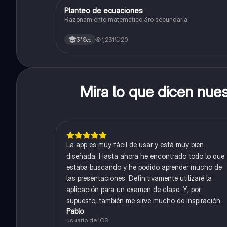
Planteo de ecuaciones
Matemáticas
Razonamiento matemático 3ro secundaria
1,231
20
3° Sec
Mira lo que dicen nue
La app es muy fácil de usar y está muy bien
diseñada. Hasta ahora he encontrado todo lo que
estaba buscando y he podido aprender mucho de
las presentaciones. Definitivamente utilizaré la
aplicación para un examen de clase. Y, por
supuesto, también me sirve mucho de inspiración.
Pablo
usuario de iOS