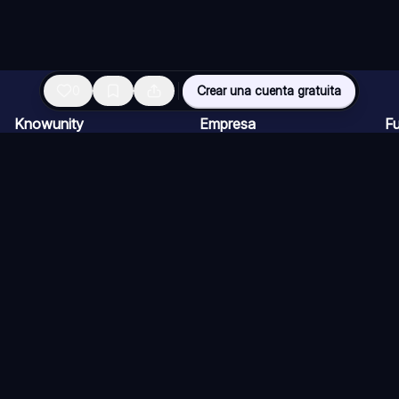
0
Crear una cuenta gratuita
Knowunity
Empresa
F
Página de inicio
Ofertas de empleo
Re
Ayuda
Programa de Creadores
Ch
Seguridad
Kit de prensa
Ta
Iniciar sesión
Cu
Áreas de conocimiento
Re
Ex