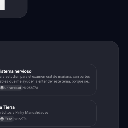
istema nervioso
Biología
ara estudiar, para el examen oral de mañana, con partes
ables que me ayuden a entender este tema, porque se
e complica un poco ya que el tema es muy extenso y
238
6
Universidad
uisiera poder lograr entenderlo mucho mejor con ayuda
e cartilla el ppt está resumido.
a Tierra
Biología
réditos a Pinky Manualidades.
92
2
1° Sec