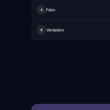
Falso
A
Verdadero
B