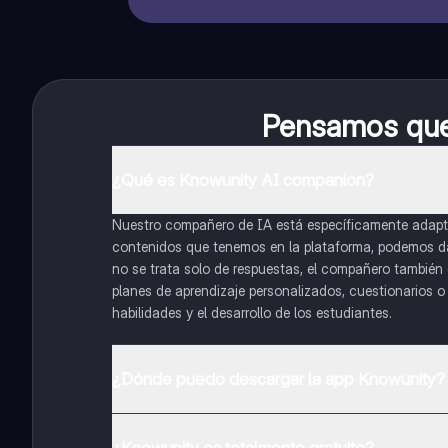
Pensamos que 
¿Qué es Knowunity AI companion?
Nuestro compañero de IA está específicamente adapta
contenidos que tenemos en la plataforma, podemos dar 
no se trata solo de respuestas, el compañero también g
planes de aprendizaje personalizados, cuestionarios 
habilidades y el desarrollo de los estudiantes.
¿Dónde puedo descargar la app Knowunity?
Puedes descargar la app en Google Play Store y Apple
¿Knowunity es totalmente gratuito?