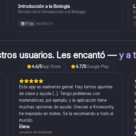
Introducción a la Biología
L
Biología
Se trata de la Introducción a la Biología
E
a
l
670
11
3° Sec
stros usuarios. Les encantó —
y a 
4.6
/5
App Store
4.7
/5
Google Play
Esta app es realmente genial. Hay tantos apuntes
de clase y ayuda [...]. Tengo problemas con
matemáticas, por ejemplo, y la aplicación tiene
muchas opciones de ayuda. Gracias a Knowunity,
he mejorado en mates. Se la recomiendo a todo el
mundo.
Elena
usuaria de Android