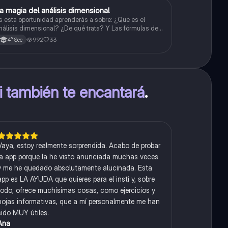
a magia del análisis dimensional
Física
s esta oportunidad aprenderás a sobre: ¿Que es el
nálisis dimensional? ¿De qué trata? Y Las fórmulas de
as magnitudes fundamentales y derivadas.
992
33
4° Sec
ti también te encantará
.
Vaya, estoy realmente sorprendida. Acabo de probar
la app porque la he visto anunciada muchas veces
y me he quedado absolutamente alucinada. Esta
app es LA AYUDA que quieres para el insti y, sobre
todo, ofrece muchísimas cosas, como ejercicios y
hojas informativas, que a mí personalmente me han
sido MUY útiles.
Ana