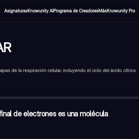
Asignaturas
Knowunity AI
Programa de Creadores
Más
Knowunity Pro
AR
as de la respiración celular, incluyendo el ciclo del ácido cítrico.
olécula orgánica?
—
Verdadero
de glucosa?
—
Verdadero
completa, que no requiere oxígeno?
—
Verdadero
final de electrones es una molécula