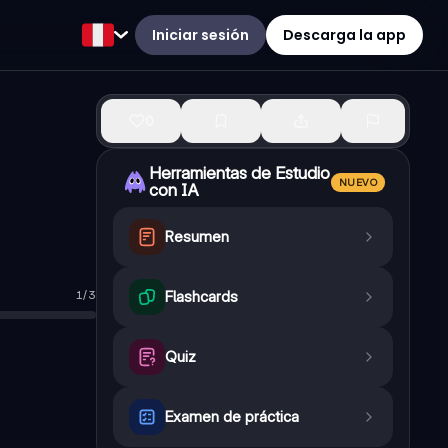
Iniciar sesión
Descarga la app
0
Herramientas de Estudio
NUEVO
con IA
Resumen
1
/
3
Flashcards
Quiz
Examen de práctica