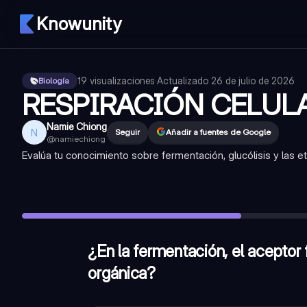
Knowunity
19
visualizaciones
·
Actualizado
26 de julio de 2026
Biología
RESPIRACIÓN CELUL
Namie Chiong
N
Seguir
Añadir a fuentes de Google
@
namiechiong
Evalúa tu conocimiento sobre fermentación, glucólisis y las etap
¿En la fermentación, el aceptor final de electrones es una m
¿La respiración celular produce 36 - 38 ATP por molécula 
¿La fermentación es un proceso catabólico de oxidación in
¿En la fermentación, el aceptor 
orgánica?