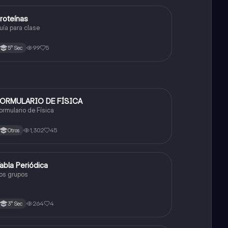
roteínas
Biología
uía para clase
99
5
5° Sec
ORMULARIO DE FÍSICA
Física
ormulario de Física
1,302
45
Otros
abla Periódica
Química
os grupos
264
4
3° Sec