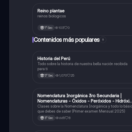
R
Reino plantae
Ciencia y Tecnología
reinos biologicos
103
0
1° Sec
Contenidos más populares
9
Historia del Perú
Ciencias Sociales
Todo sobre la historia de nuestra bella nación recibida
para ti
1,070
25
5° Sec
Nomenclatura Inorgánica 3ro Secundaria |
Química
Nomenclaturas - Óxidos - Peróxidos - Hidróxi
o Bases
Clases sobre la Nomenclatura Inorgánica y todo lo bási
que debes de saber (Primer examen Mensual 2025)
665
8
3° Sec