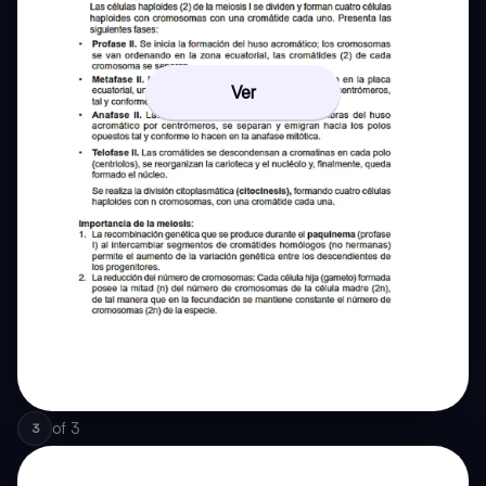
Ver
of
3
3