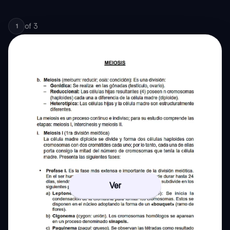
of
3
1
Ver