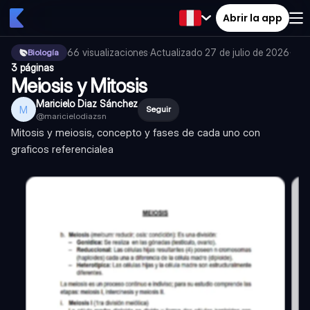
Abrir la app
66
visualizaciones
·
Actualizado
27 de julio de 2026
·
Biología
3 páginas
Meiosis y Mitosis
Maricielo Diaz Sánchez
M
Seguir
@
maricielodiazsn
Mitosis y meiosis, concepto y fases de cada uno con
graficos referencialea