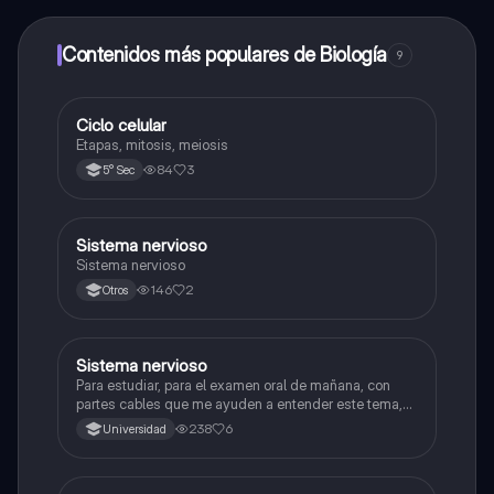
alumnos y recibir ayuda inmeditamente. Puedes ganar
dinero utilizando la aplicación, que te permitirá acceder
a determinadas funciones.
Contenidos más populares de Biología
9
Ciclo celular
Biología
Etapas, mitosis, meiosis
84
3
5° Sec
Sistema nervioso
Biología
Sistema nervioso
146
2
Otros
Sistema nervioso
Biología
Para estudiar, para el examen oral de mañana, con
partes cables que me ayuden a entender este tema,
porque se me complica un poco ya que el tema es
238
6
Universidad
muy extenso y quisiera poder lograr entenderlo
mucho mejor con ayuda de cartilla el ppt está
resumido.