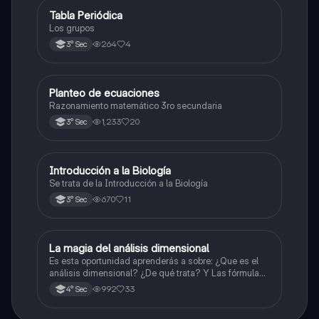
Tabla Periódica
Química
Los grupos
264
4
3° Sec
Planteo de ecuaciones
Matemáticas
Razonamiento matemático 3ro secundaria
1,233
20
3° Sec
Introducción a la Biología
Biología
Se trata de la Introducción a la Biología
670
11
3° Sec
La magia del análisis dimensional
Física
Es esta oportunidad aprenderás a sobre: ¿Que es el
análisis dimensional? ¿De qué trata? Y Las fórmulas
de las magnitudes fundamentales y derivadas.
992
33
4° Sec