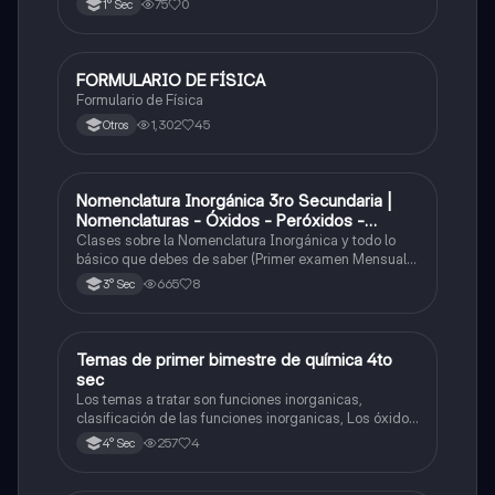
75
0
1° Sec
FORMULARIO DE FÍSICA
Física
Formulario de Física
1,302
45
Otros
Nomenclatura Inorgánica 3ro Secundaria |
Química
Nomenclaturas - Óxidos - Peróxidos -
Hidróxido o Bases
Clases sobre la Nomenclatura Inorgánica y todo lo
básico que debes de saber (Primer examen Mensual
2025)
665
8
3° Sec
Temas de primer bimestre de química 4to
Química
sec
Los temas a tratar son funciones inorganicas,
clasificación de las funciones inorganicas, Los óxidos
y los óxidos ácidos
257
4
4° Sec