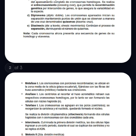
of
3
2