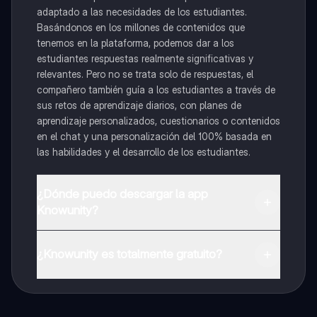
adaptado a las necesidades de los estudiantes.
Basándonos en los millones de contenidos que
tenemos en la plataforma, podemos dar a los
estudiantes respuestas realmente significativas y
relevantes. Pero no se trata solo de respuestas, el
compañero también guía a los estudiantes a través de
sus retos de aprendizaje diarios, con planes de
aprendizaje personalizados, cuestionarios o contenidos
en el chat y una personalización del 100% basada en
las habilidades y el desarrollo de los estudiantes.
¿Dónde puedo descargar la app
Knowunity?
Puedes descargar la app en Google Play Store y Apple
App Store.
¿Knowunity es totalmente gratuito?
¡Sí lo es! Tienes acceso totalmente gratuito a todo el
contenido de la app, puedes chatear con otros