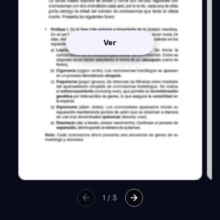
Ver
1
/
3