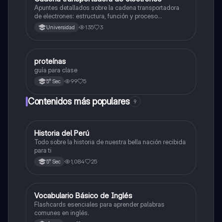
Apuntes detallados sobre la cadena transportadora
de electrones: estructura, función y proceso
bioquímico en la producción de ATP. Incluye
135
3
Universidad
esquemas y explicaciones sobre los complejos
proteicos, el gradiente de protones y la fosforilación
oxidativa.
proteínas
Biología
guía para clase
99
5
5° Sec
Contenidos más populares
9
Historia del Perú
Ciencias Sociales
Todo sobre la historia de nuestra bella nación recibida
para ti
1,084
25
5° Sec
V
Vocabulario Básico de Inglés
Inglés
Flashcards esenciales para aprender palabras
comunes en inglés.