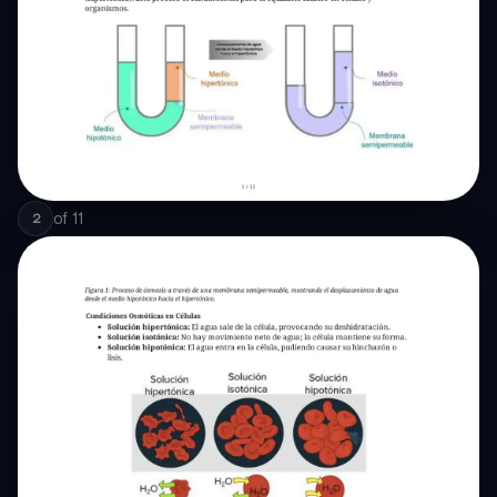
of
11
2