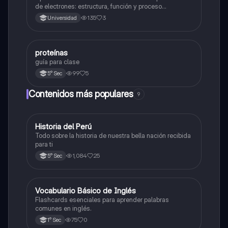
de electrones: estructura, función y proceso
bioquímico en la producción de ATP. Incluye
135
3
Universidad
esquemas y explicaciones sobre los complejos
proteicos, el gradiente de protones y la fosforilación
oxidativa.
proteínas
Biología
guía para clase
99
5
5° Sec
Contenidos más populares
9
Historia del Perú
Ciencias Sociales
Todo sobre la historia de nuestra bella nación recibida
para ti
1,084
25
5° Sec
V
Vocabulario Básico de Inglés
Inglés
Flashcards esenciales para aprender palabras
comunes en inglés.
75
0
1° Sec