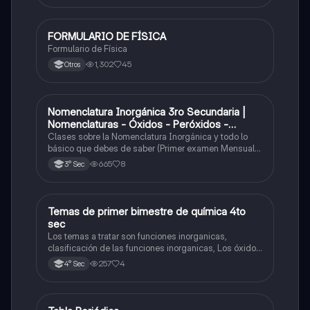
FORMULARIO DE FÍSICA
Física
Formulario de Física
1,302
45
Otros
Nomenclatura Inorgánica 3ro Secundaria |
Química
Nomenclaturas - Óxidos - Peróxidos -
Hidróxido o Bases
Clases sobre la Nomenclatura Inorgánica y todo lo
básico que debes de saber (Primer examen Mensual
2025)
665
8
3° Sec
Temas de primer bimestre de química 4to
Química
sec
Los temas a tratar son funciones inorganicas,
clasificación de las funciones inorganicas, Los óxidos
y los óxidos ácidos
257
4
4° Sec