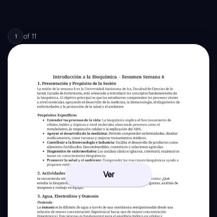
of
11
1
Ver