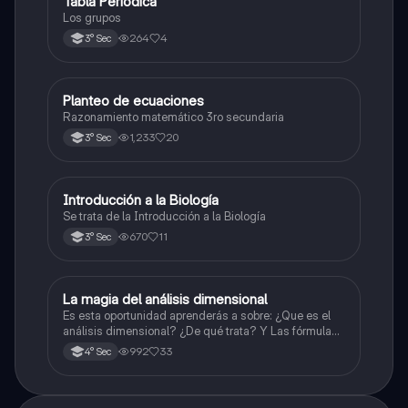
Tabla Periódica
Química
Los grupos
264
4
3° Sec
Planteo de ecuaciones
Matemáticas
Razonamiento matemático 3ro secundaria
1,233
20
3° Sec
Introducción a la Biología
Biología
Se trata de la Introducción a la Biología
670
11
3° Sec
La magia del análisis dimensional
Física
Es esta oportunidad aprenderás a sobre: ¿Que es el
análisis dimensional? ¿De qué trata? Y Las fórmulas
de las magnitudes fundamentales y derivadas.
992
33
4° Sec