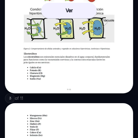
Ver
of
11
3