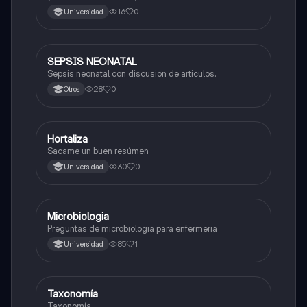
Enfermería al adulto mayor.
16
0
Universidad
SEPSIS NEONATAL
Ciencia y Tecnología
Sepsis neonatal con discusion de articulos.
28
0
Otros
Hortaliza
Biología
Sacame un buen resúmen
30
0
Universidad
Microbiologia
Biología
Preguntas de microbiologia para enfermeria
85
1
Universidad
Taxonomía
Biología
Taxonomía