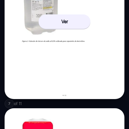
Ver
of
11
7