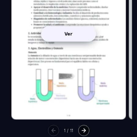
Ver
1
/
11