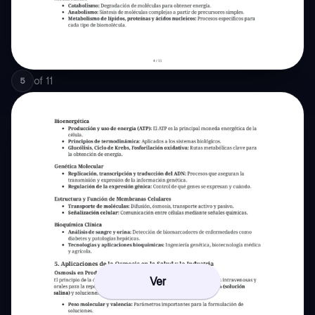
of
11
5
Ver