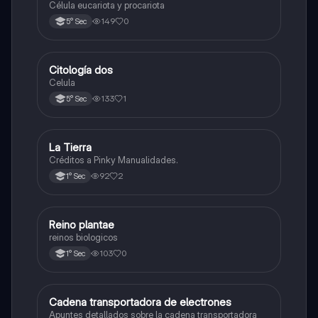
Célula eucariota y procariota
149
0
5° Sec
Citología dos
Ciencia y Tecnología
Celula
133
1
5° Sec
La Tierra
Biología
Créditos a Pinky Manualidades.
92
2
1° Sec
R
Reino plantae
Ciencia y Tecnología
reinos biologicos
103
0
1° Sec
Cadena transportadora de electrones
Ciencia y Tecnología
Apuntes detallados sobre la cadena transportadora