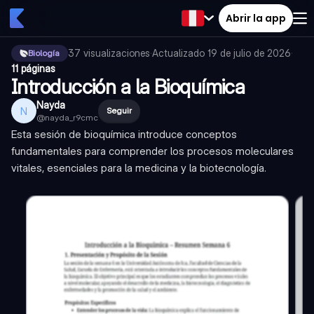
Abrir la app
37
visualizaciones
·
Actualizado
19 de julio de 2026
·
Biología
11 páginas
Introducción a la Bioquímica
Nayda
N
Seguir
@
nayda_r9cmc
Esta sesión de bioquímica introduce conceptos
fundamentales para comprender los procesos moleculares
vitales, esenciales para la medicina y la biotecnología.