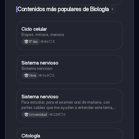
Contenidos más populares de Biología
9
Ciclo celular
Biología
Etapas, mitosis, meiosis
84
3
5° Sec
Sistema nervioso
Biología
Sistema nervioso
146
2
Otros
Sistema nervioso
Biología
Para estudiar, para el examen oral de mañana, con
partes cables que me ayuden a entender este tema,
porque se me complica un poco ya que el tema es
238
6
Universidad
muy extenso y quisiera poder lograr entenderlo
mucho mejor con ayuda de cartilla el ppt está
resumido.
Citología
Ciencia y Tecnología