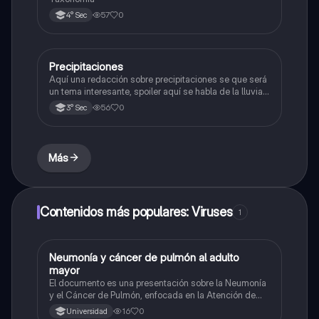
57
0
4° Sec
Precipitaciones
Ciencia y Tecnología
Aquí una redacción sobre precipitaciones se que será
un tema interesante, spoiler aquí se habla de la lluvia,
nueve y otroos 🌨️❄️
56
0
3° Sec
Más
Contenidos más populares: Viruses
1
Neumonía y cáncer de pulmón al adulto
Biología
mayor
El documento es una presentación sobre la Neumonía
y el Cáncer de Pulmón, enfocada en la Atención de
Enfermería al adulto mayor.
16
0
Universidad