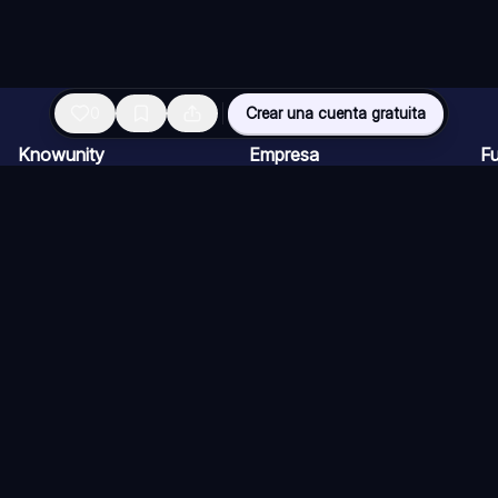
0
Crear una cuenta gratuita
Knowunity
Empresa
F
Página de inicio
Ofertas de empleo
Re
Ayuda
Programa de Creadores
Ch
Seguridad
Kit de prensa
Ta
Iniciar sesión
Cu
Áreas de conocimiento
Re
Ex