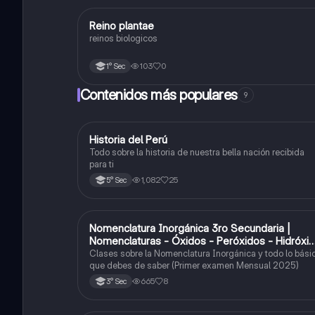
R
Reino plantae
Ciencia y Tecnología
reinos biologicos
103
0
1° Sec
Contenidos más populares
9
Historia del Perú
Ciencias Sociales
Todo sobre la historia de nuestra bella nación recibida
para ti
1,082
25
5° Sec
Nomenclatura Inorgánica 3ro Secundaria |
Química
Nomenclaturas - Óxidos - Peróxidos - Hidróxi
o Bases
Clases sobre la Nomenclatura Inorgánica y todo lo bási
que debes de saber (Primer examen Mensual 2025)
665
8
3° Sec