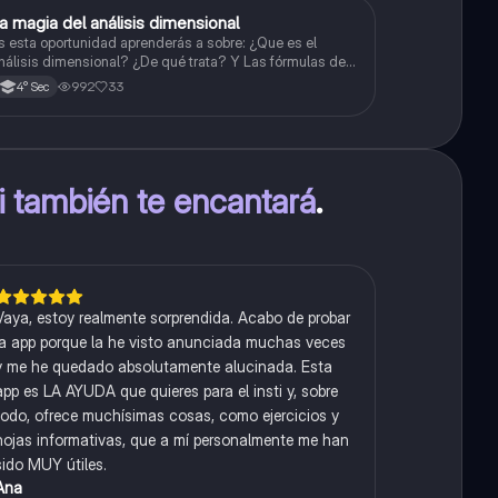
a magia del análisis dimensional
Física
s esta oportunidad aprenderás a sobre: ¿Que es el
nálisis dimensional? ¿De qué trata? Y Las fórmulas de
as magnitudes fundamentales y derivadas.
992
33
4° Sec
ti también te encantará
.
Vaya, estoy realmente sorprendida. Acabo de probar
la app porque la he visto anunciada muchas veces
y me he quedado absolutamente alucinada. Esta
app es LA AYUDA que quieres para el insti y, sobre
todo, ofrece muchísimas cosas, como ejercicios y
hojas informativas, que a mí personalmente me han
sido MUY útiles.
Ana