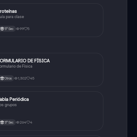
roteínas
Biología
uía para clase
99
5
5° Sec
ORMULARIO DE FÍSICA
Física
ormulario de Física
1,302
45
Otros
abla Periódica
Química
os grupos
264
4
3° Sec