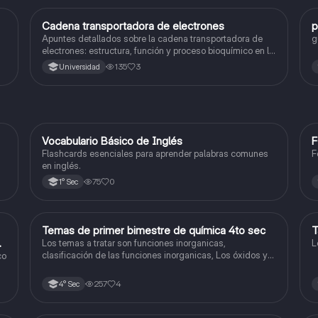
Cadena transportadora de electrones
p
Ciencia y Tecnología
Apuntes detallados sobre la cadena transportadora de
g
electrones: estructura, función y proceso bioquímico en la
producción de ATP. Incluye esquemas y explicaciones
135
3
Universidad
sobre los complejos proteicos, el gradiente de protones y
la fosforilación oxidativa.
V
Vocabulario Básico de Inglés
F
Inglés
Flashcards esenciales para aprender palabras comunes
F
en inglés.
75
0
1° Sec
Temas de primer bimestre de química 4to sec
T
Química
do
Los temas a tratar son funciones inorganicas,
L
clasificación de las funciones inorganicas, Los óxidos y
co
los óxidos ácidos
257
4
4° Sec