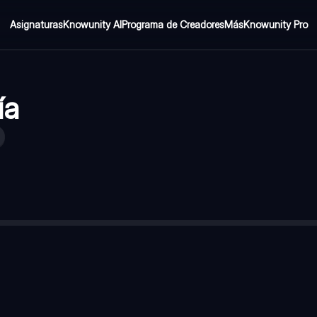
Asignaturas
Knowunity AI
Programa de Creadores
Más
Knowunity Pro
ía
no pueden tomar AINEs?
—
Paracetamol (Acetaminofén). Alivia el d
evero?
—
Codeína. A menudo se combina con paracetamol o ibupr
a?
—
Clindamicina. Es una lincosamida que inhibe la síntesis de pr
Infecciones bacterianas agudas con signos sistémicos (fiebre, infl
 comunes en infecciones periodontales?
—
Metronidazol. Es un ni