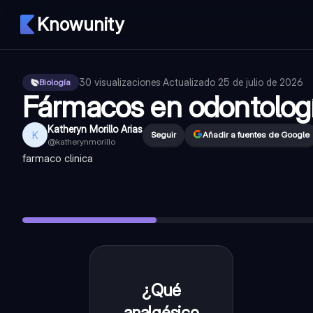
Knowunity
30
visualizaciones
·
Actualizado
25 de julio de 2026
Biología
Fármacos en odontolog
Katheryn Morillo Arias
K
Seguir
Añadir a fuentes de Google
@
katherynmorillo
farmaco clinica
¿Qué analgésico es una buena opción para pacientes que 
¿Qué analgésico opioide se usa para el dolor moderado a s
¿Qué antibiótico se usa en pacientes alérgicos a la penicilin
¿Cuándo es apropiado usar antibióticos en odontología?
—
¿Qué antibiótico es efectivo contra bacterias anaeróbicas,
¿Qué
Paracetamol
(Acetaminofén).
analgésico