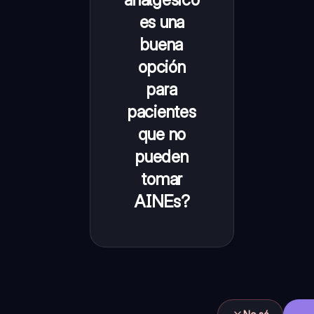
Alivia el dolor y
es una
reduce la
buena
fiebre, pero
opción
tiene poco
para
efecto
pacientes
antiinflamatorio.
que no
pueden
tomar
AINEs?