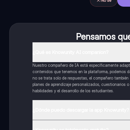
No sé
Pensamos que 
¿Qué es Knowunity AI companion?
Nuestro compañero de IA está específicamente adapta
contenidos que tenemos en la plataforma, podemos dar 
no se trata solo de respuestas, el compañero también g
planes de aprendizaje personalizados, cuestionarios 
habilidades y el desarrollo de los estudiantes.
¿Dónde puedo descargar la app Knowunity?
Puedes descargar la app en Google Play Store y Apple
¿Knowunity es totalmente gratuito?