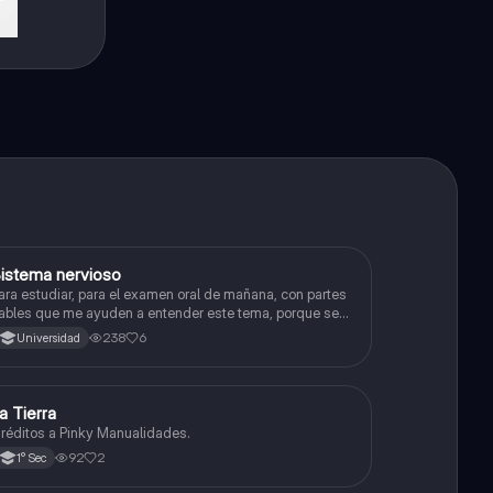
istema nervioso
Biología
ara estudiar, para el examen oral de mañana, con partes
ables que me ayuden a entender este tema, porque se
e complica un poco ya que el tema es muy extenso y
238
6
Universidad
uisiera poder lograr entenderlo mucho mejor con ayuda
e cartilla el ppt está resumido.
a Tierra
Biología
réditos a Pinky Manualidades.
92
2
1° Sec