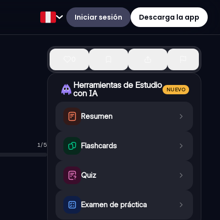
Iniciar sesión
Descarga la app
0
Herramientas de Estudio
NUEVO
con IA
Resumen
1
/
5
Flashcards
olor y reduce la fiebre, pero tiene poco efecto antiinflamatorio.
ofeno. Puede causar somnolencia y estreñimiento.
oteínas bacterianas.
Quiz
amación), celulitis, abscesos que no responden al drenaje, profila
troimidazol que daña el ADN bacteriano.
Examen de práctica