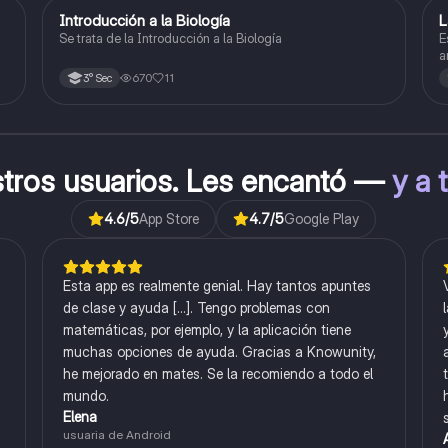
Introducción a la Biología
L
Biología
Se trata de la Introducción a la Biología
E
a
l
670
11
3° Sec
stros usuarios. Les encantó —
y a 
4.6
/5
App Store
4.7
/5
Google Play
Esta app es realmente genial. Hay tantos apuntes
de clase y ayuda [...]. Tengo problemas con
matemáticas, por ejemplo, y la aplicación tiene
muchas opciones de ayuda. Gracias a Knowunity,
he mejorado en mates. Se la recomiendo a todo el
mundo.
Elena
usuaria de Android