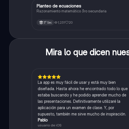
Planteo de ecuaciones
Matemáticas
Razonamiento matemático 3ro secundaria
1,231
20
3° Sec
Mira lo que dicen nue
La app es muy fácil de usar y está muy bien
diseñada. Hasta ahora he encontrado todo lo que
estaba buscando y he podido aprender mucho de
las presentaciones. Definitivamente utilizaré la
aplicación para un examen de clase. Y, por
supuesto, también me sirve mucho de inspiración.
Pablo
usuario de iOS