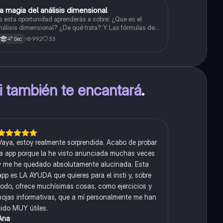
a magia del análisis dimensional
Física
s esta oportunidad aprenderás a sobre: ¿Que es el
nálisis dimensional? ¿De qué trata? Y Las fórmulas de
as magnitudes fundamentales y derivadas.
992
33
4° Sec
ti también te encantará
.
Vaya, estoy realmente sorprendida. Acabo de probar
la app porque la he visto anunciada muchas veces
y me he quedado absolutamente alucinada. Esta
app es LA AYUDA que quieres para el insti y, sobre
todo, ofrece muchísimas cosas, como ejercicios y
hojas informativas, que a mí personalmente me han
sido MUY útiles.
Ana