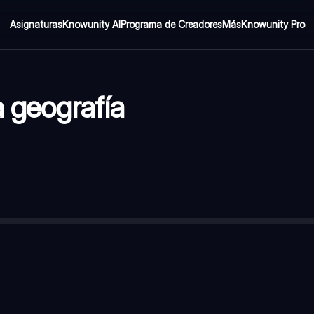
Asignaturas
Knowunity AI
Programa de Creadores
Más
Knowunity Pro
a geografía