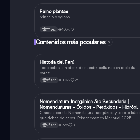
R
Reino plantae
Ciencia y Tecnología
reinos biologicos
103
0
1° Sec
Contenidos más populares
9
Historia del Perú
Ciencias Sociales
Todo sobre la historia de nuestra bella nación recibida
para ti
1,077
25
5° Sec
Nomenclatura Inorgánica 3ro Secundaria |
Química
Nomenclaturas - Óxidos - Peróxidos - Hidróxi
o Bases
Clases sobre la Nomenclatura Inorgánica y todo lo bási
que debes de saber (Primer examen Mensual 2025)
665
8
3° Sec