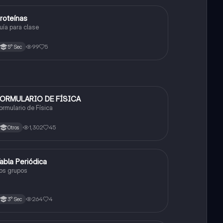
roteínas
Biología
uía para clase
99
5
5° Sec
ORMULARIO DE FÍSICA
Física
ormulario de Física
1,302
45
Otros
abla Periódica
Química
os grupos
264
4
3° Sec