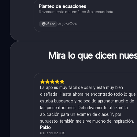
Planteo de ecuaciones
Matemáticas
Razonamiento matemático 3ro secundaria
1,231
20
3° Sec
Mira lo que dicen nue
La app es muy fácil de usar y está muy bien
diseñada. Hasta ahora he encontrado todo lo que
estaba buscando y he podido aprender mucho de
las presentaciones. Definitivamente utilizaré la
aplicación para un examen de clase. Y, por
supuesto, también me sirve mucho de inspiración.
Pablo
usuario de iOS