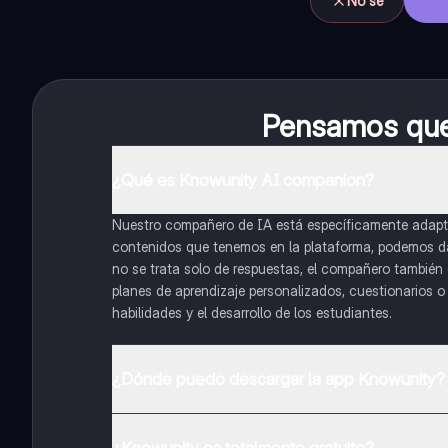
No sé
Pensamos que 
¿Qué es Knowunity AI companion?
Nuestro compañero de IA está específicamente adapta
contenidos que tenemos en la plataforma, podemos dar 
no se trata solo de respuestas, el compañero también g
planes de aprendizaje personalizados, cuestionarios 
habilidades y el desarrollo de los estudiantes.
¿Dónde puedo descargar la app Knowunity?
Puedes descargar la app en Google Play Store y Apple
¿Knowunity es totalmente gratuito?