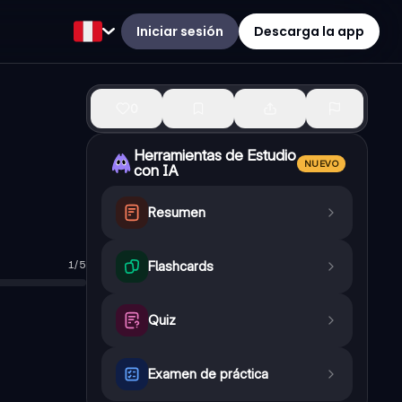
Iniciar sesión
Descarga la app
0
Herramientas de Estudio
NUEVO
con IA
Resumen
1
/
5
Flashcards
Quiz
Examen de práctica