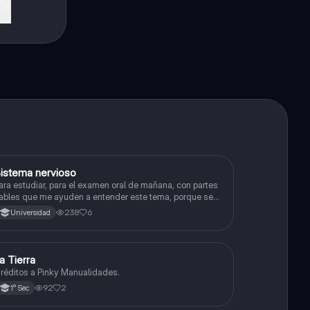
istema nervioso
Biología
ara estudiar, para el examen oral de mañana, con partes
ables que me ayuden a entender este tema, porque se
e complica un poco ya que el tema es muy extenso y
238
6
Universidad
uisiera poder lograr entenderlo mucho mejor con ayuda
e cartilla el ppt está resumido.
a Tierra
Biología
réditos a Pinky Manualidades.
92
2
1° Sec