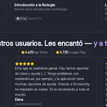
Introducción a la Biología
L
Biología
Se trata de la Introducción a la Biología
E
a
l
670
11
3° Sec
stros usuarios. Les encantó —
y a 
4.6
/5
App Store
4.7
/5
Google Play
Esta app es realmente genial. Hay tantos apuntes
de clase y ayuda [...]. Tengo problemas con
matemáticas, por ejemplo, y la aplicación tiene
muchas opciones de ayuda. Gracias a Knowunity,
he mejorado en mates. Se la recomiendo a todo el
mundo.
Elena
usuaria de Android