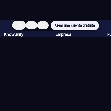
0
Crear una cuenta gratuita
Knowunity
Empresa
F
Página de inicio
Ofertas de empleo
Re
Ayuda
Programa de Creadores
Ch
Seguridad
Kit de prensa
Ta
Iniciar sesión
Cu
Áreas de conocimiento
Re
Ex