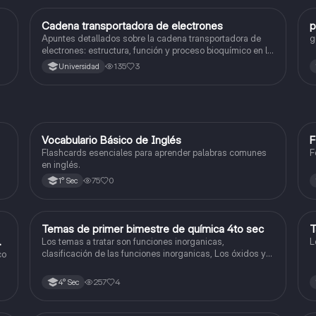
Cadena transportadora de electrones
p
Ciencia y Tecnología
Apuntes detallados sobre la cadena transportadora de
g
electrones: estructura, función y proceso bioquímico en la
producción de ATP. Incluye esquemas y explicaciones
135
3
Universidad
sobre los complejos proteicos, el gradiente de protones y
la fosforilación oxidativa.
V
Vocabulario Básico de Inglés
F
Inglés
Flashcards esenciales para aprender palabras comunes
F
en inglés.
75
0
1° Sec
Temas de primer bimestre de química 4to sec
T
Química
do
Los temas a tratar son funciones inorganicas,
L
clasificación de las funciones inorganicas, Los óxidos y
co
los óxidos ácidos
257
4
4° Sec