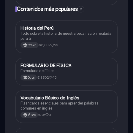
esquemas y explicaciones sobre los complejos
proteicos, el gradiente de protones y la fosforilación
Contenidos más populares
9
oxidativa.
Historia del Perú
Ciencias Sociales
Todo sobre la historia de nuestra bella nación recibida
para ti
1,089
25
5° Sec
FORMULARIO DE FÍSICA
Física
Formulario de Física
1,302
45
Otros
V
Vocabulario Básico de Inglés
Inglés
Flashcards esenciales para aprender palabras
comunes en inglés.
75
0
1° Sec