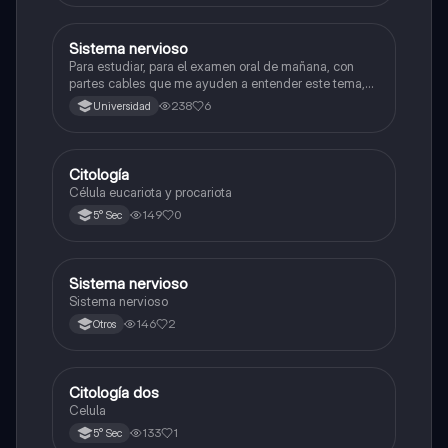
Sistema nervioso
Biología
Para estudiar, para el examen oral de mañana, con
partes cables que me ayuden a entender este tema,
porque se me complica un poco ya que el tema es
238
6
Universidad
muy extenso y quisiera poder lograr entenderlo
mucho mejor con ayuda de cartilla el ppt está
resumido.
Citología
Ciencia y Tecnología
Célula eucariota y procariota
149
0
5° Sec
Sistema nervioso
Biología
Sistema nervioso
146
2
Otros
Citología dos
Ciencia y Tecnología
Celula
133
1
5° Sec