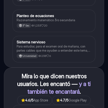
Planteo de ecuaciones
Matemáticas
Razonamiento matemático 3ro secundaria
1,233
20
3° Sec
Sistema nervioso
Biología
Para estudiar, para el examen oral de mañana, con
partes cables que me ayuden a entender este tema,
porque se me complica un poco ya que el tema es
238
6
Universidad
muy extenso y quisiera poder lograr entenderlo
mucho mejor con ayuda de cartilla el ppt está
resumido.
Mira lo que dicen nuestros
usuarios. Les encantó —
y a ti
también te encantará
.
4.6
/5
App Store
4.7
/5
Google Play