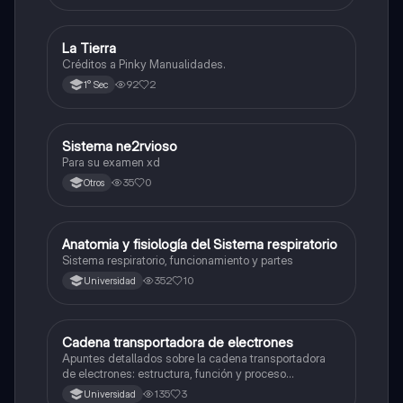
La Tierra
Biología
Créditos a Pinky Manualidades.
92
2
1° Sec
Sistema ne2rvioso
Biología
Para su examen xd
35
0
Otros
Anatomia y fisiología del Sistema respiratorio
Biología
Sistema respiratorio, funcionamiento y partes
352
10
Universidad
Cadena transportadora de electrones
Ciencia y Tecnología
Apuntes detallados sobre la cadena transportadora
de electrones: estructura, función y proceso
bioquímico en la producción de ATP. Incluye
135
3
Universidad