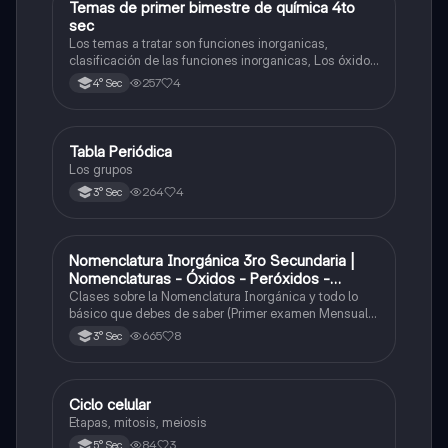
Temas de primer bimestre de química 4to
Química
sec
Los temas a tratar son funciones inorganicas,
clasificación de las funciones inorganicas, Los óxidos
y los óxidos ácidos
257
4
4° Sec
Tabla Periódica
Química
Los grupos
264
4
3° Sec
Nomenclatura Inorgánica 3ro Secundaria |
Química
Nomenclaturas - Óxidos - Peróxidos -
Hidróxido o Bases
Clases sobre la Nomenclatura Inorgánica y todo lo
básico que debes de saber (Primer examen Mensual
2025)
665
8
3° Sec
Ciclo celular
Biología
Etapas, mitosis, meiosis
84
3
5° Sec