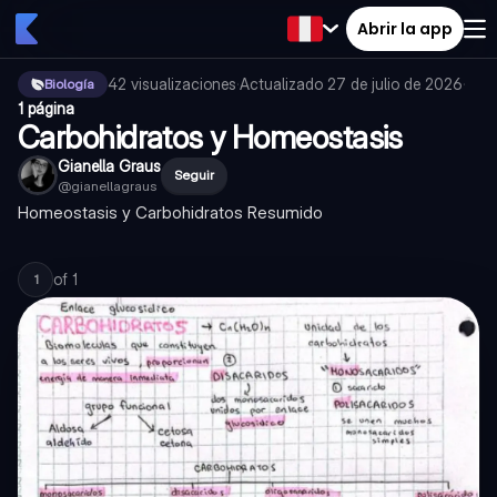
Abrir la app
42
visualizaciones
·
Actualizado
27 de julio de 2026
·
Biología
1 página
Carbohidratos y Homeostasis
Gianella Graus
Seguir
@
gianellagraus
Homeostasis y Carbohidratos Resumido
of
1
1