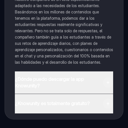
adaptado a las necesidades de los estudiantes.
Basándonos en los millones de contenidos que
tenemos en la plataforma, podemos dar a los
estudiantes respuestas realmente significativas y
relevantes. Pero no se trata solo de respuestas, el
compañero también guía a los estudiantes a través de
sus retos de aprendizaje diarios, con planes de
aprendizaje personalizados, cuestionarios o contenidos
en el chat y una personalización del 100% basada en
las habilidades y el desarrollo de los estudiantes.
¿Dónde puedo descargar la app
Knowunity?
Puedes descargar la app en Google Play Store y Apple
App Store.
¿Knowunity es totalmente gratuito?
¡Sí lo es! Tienes acceso totalmente gratuito a todo el
contenido de la app, puedes chatear con otros