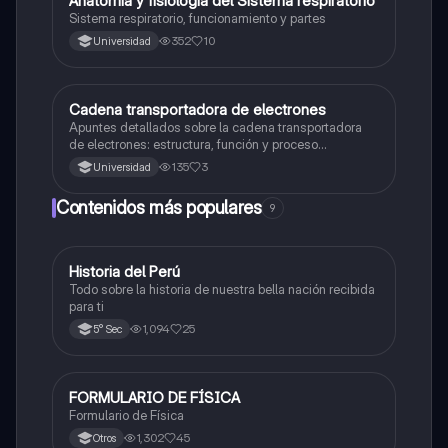
Anatomia y fisiología del Sistema respiratorio
Sistema respiratorio, funcionamiento y partes
352
10
Universidad
Cadena transportadora de electrones
Ciencia y Tecnología
Apuntes detallados sobre la cadena transportadora
de electrones: estructura, función y proceso
bioquímico en la producción de ATP. Incluye
135
3
Universidad
esquemas y explicaciones sobre los complejos
proteicos, el gradiente de protones y la fosforilación
Contenidos más populares
9
oxidativa.
Historia del Perú
Ciencias Sociales
Todo sobre la historia de nuestra bella nación recibida
para ti
1,094
25
5° Sec
FORMULARIO DE FÍSICA
Física
Formulario de Física
1,302
45
Otros