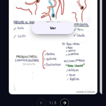
Ver
1
/
3