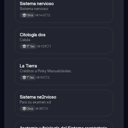
Sistema nervioso
Biología
Sistema nervioso
146
2
Otros
Citología dos
Ciencia y Tecnología
Celula
133
1
5° Sec
La Tierra
Biología
Créditos a Pinky Manualidades.
92
2
1° Sec
Sistema ne2rvioso
Biología
Para su examen xd
35
0
Otros
Biología