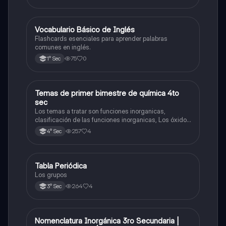
V
Vocabulario Básico de Inglés
Inglés
Flashcards esenciales para aprender palabras
comunes en inglés.
75
0
1° Sec
Temas de primer bimestre de química 4to
Química
sec
Los temas a tratar son funciones inorganicas,
clasificación de las funciones inorganicas, Los óxidos
y los óxidos ácidos
257
4
4° Sec
Tabla Periódica
Química
Los grupos
264
4
3° Sec
Nomenclatura Inorgánica 3ro Secundaria |
Química