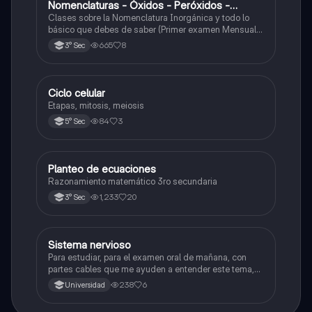
Nomenclaturas - Óxidos - Peróxidos -
Hidróxido o Bases
Clases sobre la Nomenclatura Inorgánica y todo lo
básico que debes de saber (Primer examen Mensual
2025)
665
8
3° Sec
Ciclo celular
Biología
Etapas, mitosis, meiosis
84
3
5° Sec
Planteo de ecuaciones
Matemáticas
Razonamiento matemático 3ro secundaria
1,233
20
3° Sec
Sistema nervioso
Biología
Para estudiar, para el examen oral de mañana, con
partes cables que me ayuden a entender este tema,
porque se me complica un poco ya que el tema es
238
6
Universidad
muy extenso y quisiera poder lograr entenderlo
mucho mejor con ayuda de cartilla el ppt está