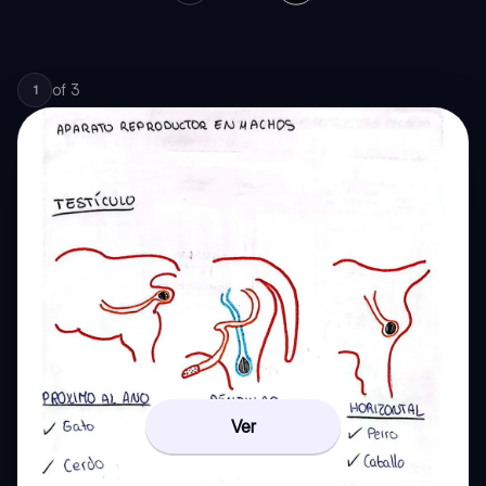
of
3
1
Ver