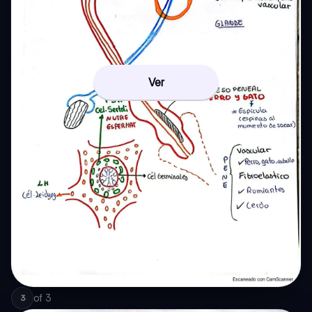
Ver
of
3
3