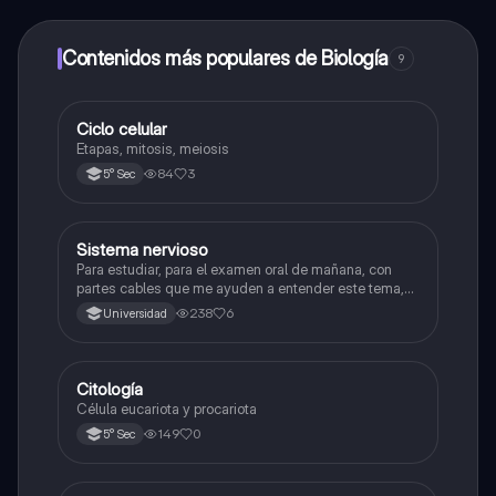
alumnos y recibir ayuda inmeditamente. Puedes ganar
dinero utilizando la aplicación, que te permitirá acceder
a determinadas funciones.
Contenidos más populares de Biología
9
Ciclo celular
Biología
Etapas, mitosis, meiosis
84
3
5° Sec
Sistema nervioso
Biología
Para estudiar, para el examen oral de mañana, con
partes cables que me ayuden a entender este tema,
porque se me complica un poco ya que el tema es
238
6
Universidad
muy extenso y quisiera poder lograr entenderlo
mucho mejor con ayuda de cartilla el ppt está
resumido.
Citología
Ciencia y Tecnología
Célula eucariota y procariota
149
0
5° Sec