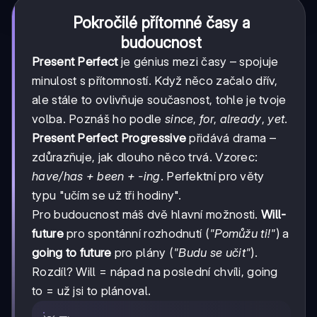
Pokročilé přítomné časy a
budoucnost
Present Perfect
je génius mezi časy – spojuje
minulost s přítomností. Když něco začalo dřív,
ale stále to ovlivňuje současnost, tohle je tvoje
volba. Poznáš ho podle
since
,
for
,
already
,
yet
.
Present Perfect Progressive
přidává drama –
zdůrazňuje, jak dlouho něco trvá. Vzorec:
have/has + been + -ing
. Perfektní pro věty
typu "učím se už tři hodiny".
Pro budoucnost máš dvě hlavní možnosti.
Will-
future
pro spontánní rozhodnutí (
"Pomůžu ti!"
) a
going to future
pro plány (
"Budu se učit"
).
Rozdíl? Will = nápad na poslední chvíli, going
to = už jsi to plánoval.