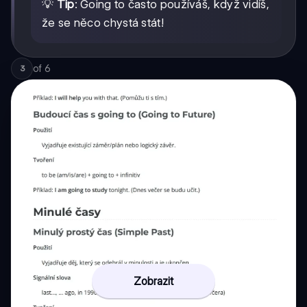
💡
Tip
: Going to často používáš, když vidíš,
že se něco chystá stát!
of
6
3
Zobrazit