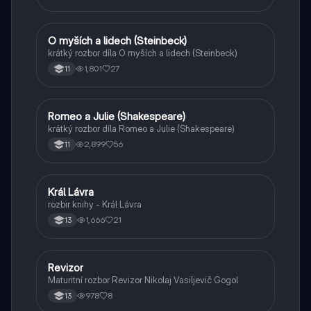
O myších a lidech (Steinbeck)
Český jazyk a literatura
krátký rozbor díla O myších a lidech (Steinbeck)
1,801
27
11
Romeo a Julie (Shakespeare)
Český jazyk a literatura
krátký rozbor díla Romeo a Julie (Shakespeare)
2,899
56
11
Král Lávra
Český jazyk a literatura
rozbir knihy - Král Lávra
1,666
21
13
Revizor
Český jazyk a literatura
Maturitní rozbor Revizor Nikolaj Vasiljevič Gogol
978
8
13