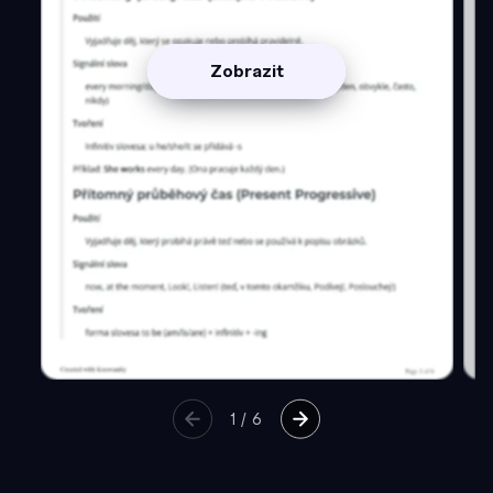
Zobrazit
1
/
6