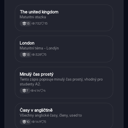
The united kingdom
Angličtina
Maturitni otazka
732
15
13
London
Angličtina
Maturitní téma - Londýn
328
5
13
Minulý čas prostý
Angličtina
Tento zápis popisuje minulý čas prostý, vhodný pro
studenty A2.
414
4
7
Časy v angličtině
Angličtina
Všechny anglické časy, členy, used to
149
5
10