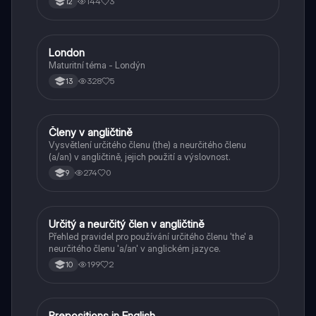
144
3
12
London
Angličtina
Maturitní téma - Londýn
328
5
13
Členy v angličtině
Angličtina
Vysvětlení určitého členu (the) a neurčitého členu
(a/an) v angličtině, jejich použití a výslovnost.
274
0
9
Určitý a neurčitý člen v angličtině
Angličtina
Přehled pravidel pro používání určitého členu 'the' a
neurčitého členu 'a/an' v anglickém jazyce.
199
2
10
Prepositions in English
Angličtina