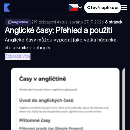
Otevři aplikaci
219
zobrazení
·
Aktualizováno
27. 7. 2026
·
6 stránek
Angličtina
Anglické časy: Přehled a použití
Anglické časy můžou vypadat jako velká hádanka,
ale jakmile pochopíš...
Zobrazit více