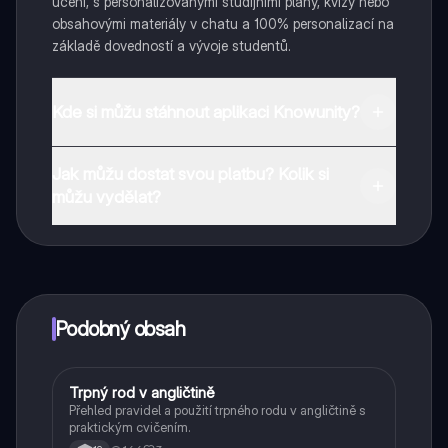
učení, s personalizovanými studijními plány, kvízy nebo
obsahovými materiály v chatu a 100% personalizací na
základě dovedností a vývoje studentů.
Kde si můžu stáhnout aplikaci Knowunity?
Aplikaci si můžete stáhnout z obchodu Google Play a
Jak můžu dostat svou platbu? Kolik si
Apple App Store.
můžu vydělat?
Ano, máte bezplatný přístup k obsahu v aplikaci a k
našemu společníkovi s umělou inteligencí. Chcete-li
odemknout určité funkce aplikace, můžete si zakoupit
aplikaci Knowunity Pro.
Podobný obsah
Trpný rod v angličtině
Angličtina
Přehled pravidel a použití trpného rodu v angličtině s
praktickým cvičením.