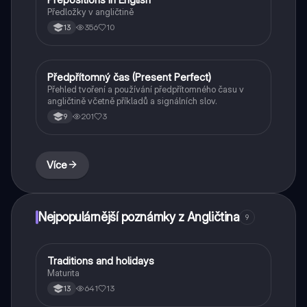
Předložky v angličtině
356
10
13
Předpřítomný čas (Present Perfect)
Angličtina
Přehled tvoření a používání předpřítomného času v
angličtině včetně příkladů a signálních slov.
201
3
9
Více
Nejpopulárnější poznámky z Angličtina
9
Traditions and holidays
Angličtina
Maturita
641
13
13