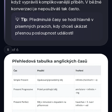
když vyprávíš komplikovanější příběh. V běžné
konverzaci je nepoužíváš tak často.
💡
Tip
: Předminulé časy se hodí hlavně v
písemných pracích, kdy chceš ukázat
přesnou posloupnost událostí!
of
6
5