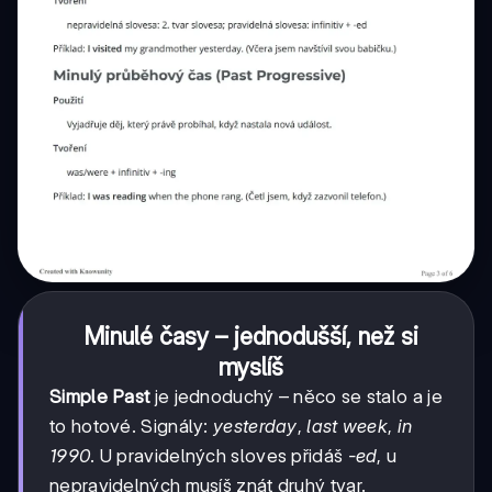
Minulé časy – jednodušší, než si
myslíš
Simple Past
je jednoduchý – něco se stalo a je
to hotové. Signály:
yesterday
,
last week
,
in
1990
. U pravidelných sloves přidáš
-ed
, u
nepravidelných musíš znát druhý tvar.