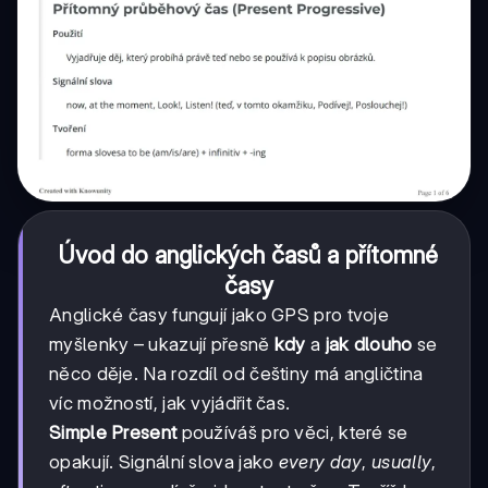
Úvod do anglických časů a přítomné
časy
Anglické časy fungují jako GPS pro tvoje
myšlenky – ukazují přesně
kdy
a
jak dlouho
se
něco děje. Na rozdíl od češtiny má angličtina
víc možností, jak vyjádřit čas.
Simple Present
používáš pro věci, které se
opakují. Signální slova jako
every day
,
usually
,