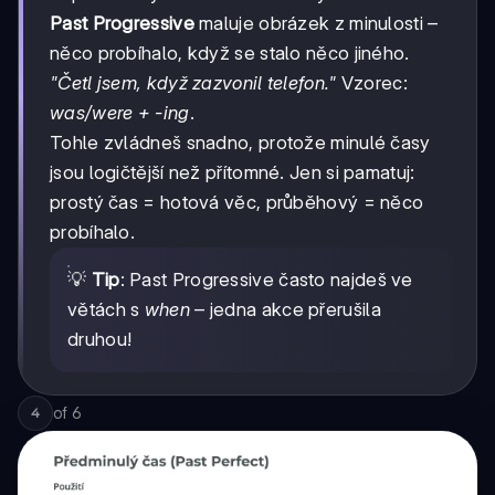
Past Progressive
maluje obrázek z minulosti –
něco probíhalo, když se stalo něco jiného.
"Četl jsem, když zazvonil telefon."
Vzorec:
was/were + -ing
.
Tohle zvládneš snadno, protože minulé časy
jsou logičtější než přítomné. Jen si pamatuj:
prostý čas = hotová věc, průběhový = něco
probíhalo.
💡
Tip
: Past Progressive často najdeš ve
větách s
when
– jedna akce přerušila
druhou!
of
6
4