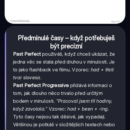
Předminulé časy – když potřebuješ
být precizní
Past Perfect
používáš, když chceš ukázat, že
jedna věc se stala před druhou v minulosti. Je
to jako flashback ve filmu. Vzorec:
had + třetí
tvar slovesa
.
Past Perfect Progressive
přidává informaci o
tom, jak dlouho něco trvalo před určitým
bodem v minulosti.
"Pracoval jsem tři hodiny,
když zavolala."
Vzorec:
had + been + -ing
.
Tyto časy nejsou tak děsivé, jak vypadají.
Většinou je potkáš v složitějších textech nebo