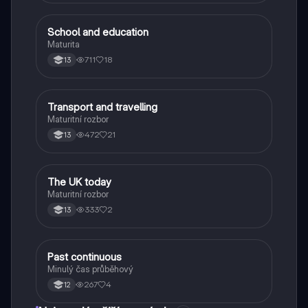
School and education
Angličtina
Maturita
711
18
13
Transport and travelling
Angličtina
Maturitní rozbor
472
21
13
The UK today
Angličtina
Maturitní rozbor
333
2
13
Past continuous
Angličtina
Minulý čas průběhový
267
4
12