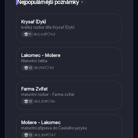
Nejpopulárnější poznámky
9
Krysař (Dyk)
Český jazyk a literatura
krátký rozbor díla Krysař (Dyk)
2,425
42
11
Lakomec - Moliere
Český jazyk a literatura
Maturitní četba
1,931
33
13
Farma Zvířat
Český jazyk a literatura
maturitní rozbor - Farma zvířat
2,318
36
13
Moliere - Lakomec
Český jazyk a literatura
maturitní příprava do Českého jazyka
2,369
47
13