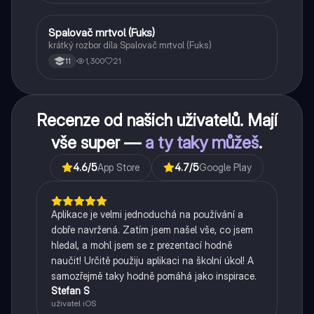
Spalovač mrtvol (Fuks)
Český jazyk a literatura
krátký rozbor díla Spalovač mrtvol (Fuks)
1,300
21
11
Recenze od našich uživatelů. Mají
vše super —
a ty taky můžeš
.
4.6
/5
App Store
4.7
/5
Google Play
Aplikace je velmi jednoduchá na používání a
dobře navržená. Zatím jsem našel vše, co jsem
hledal, a mohl jsem se z prezentací hodně
naučit! Určitě použiju aplikaci na školní úkol! A
samozřejmě taky hodně pomáhá jako inspirace.
Stefan S
uživatel iOS