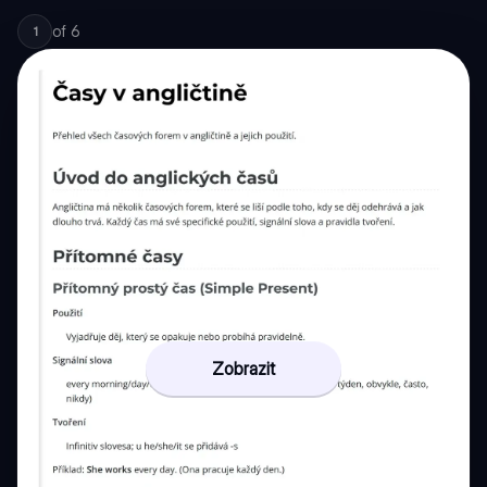
of
6
1
Zobrazit