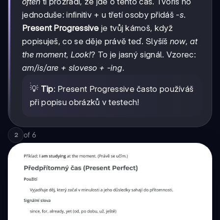
often
ti prozradí, že jde o tento čas. Tvoříš ho
jednoduše: infinitiv + u třetí osoby přidáš
-s
.
Present Progressive
je tvůj kámoš, když
popisuješ, co se děje právě teď. Slyšíš
now
,
at
the moment
,
Look!
? To je jasný signál. Vzorec:
am/is/are + sloveso + -ing
.
💡
Tip
: Present Progressive často používáš
při popisu obrázků v testech!
of
6
2