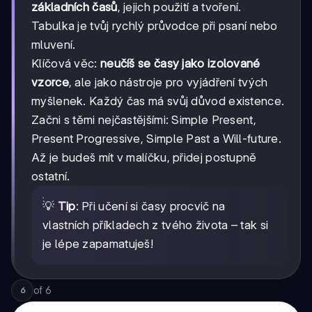
základních časů
, jejich použití a tvoření.
Tabulka je tvůj rychlý průvodce při psaní nebo
mluvení.
Klíčová věc:
neučíš se časy jako izolované
vzorce
, ale jako nástroje pro vyjádření tvých
myšlenek. Každý čas má svůj důvod existence.
Začni s těmi nejčastějšími: Simple Present,
Present Progressive, Simple Past a Will-future.
Až je budeš mít v malíčku, přidej postupně
ostatní.
💡
Tip
: Při učení si časy procvič na
vlastních příkladech z tvého života – tak si
je lépe zapamatuješ!
of
6
6