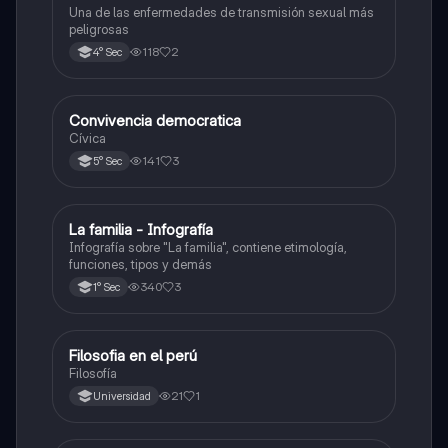
Una de las enfermedades de transmisión sexual más
peligrosas
118
2
4° Sec
Convivencia democratica
Desarrollo Personal, Ciudadanía y Cívica
Cívica
141
3
5° Sec
La familia - Infografía
Desarrollo Personal, Ciudadanía y Cívica
Infografía sobre "La familia", contiene etimología,
funciones, tipos y demás
340
3
1° Sec
Filosofia en el perú
Desarrollo Personal, Ciudadanía y Cívica
Filosofía
21
1
Universidad