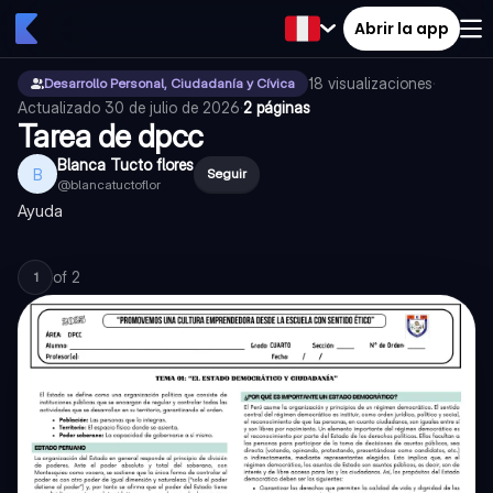
Abrir la app
18
visualizaciones
·
Desarrollo Personal, Ciudadanía y Cívica
Actualizado
30 de julio de 2026
·
2 páginas
Tarea de dpcc
Blanca Tucto flores
B
Seguir
@
blancatuctoflor
Ayuda
of
2
1