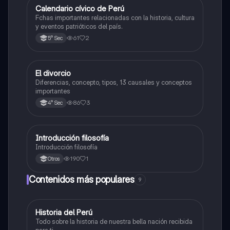
Calendario cívico de Perú
Desarrollo Personal, Ciudadanía y Cívica
Fchas importantes relacionadas con la historia, cultura
y eventos patrióticos del país.
61
2
5° Sec
El divorcio
Desarrollo Personal, Ciudadanía y Cívica
Diferencias, concepto, tipos, 13 causales y conceptos
importantes
86
3
4° Sec
Introducción filosofía
Desarrollo Personal, Ciudadanía y Cívica
Introducción filosofía
190
1
Otros
Contenidos más populares
9
Historia del Perú
Ciencias Sociales
Todo sobre la historia de nuestra bella nación recibida