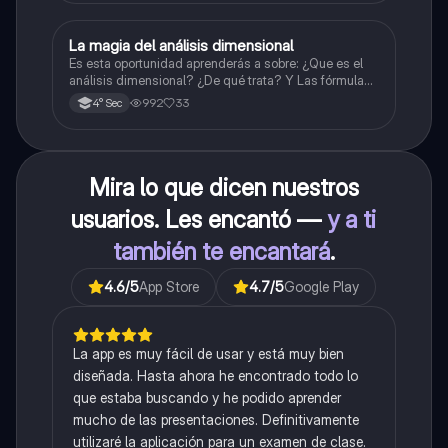
La magia del análisis dimensional
Física
Es esta oportunidad aprenderás a sobre: ¿Que es el
análisis dimensional? ¿De qué trata? Y Las fórmulas
de las magnitudes fundamentales y derivadas.
992
33
4° Sec
Mira lo que dicen nuestros
usuarios. Les encantó —
y a ti
también te encantará
.
4.6
/5
App Store
4.7
/5
Google Play
La app es muy fácil de usar y está muy bien
diseñada. Hasta ahora he encontrado todo lo
que estaba buscando y he podido aprender
mucho de las presentaciones. Definitivamente
utilizaré la aplicación para un examen de clase.