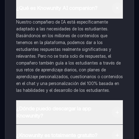
¿Qué es Knowunity AI companion?
Nuestro compañero de IA está específicamente
adaptado a las necesidades de los estudiantes.
Basándonos en los millones de contenidos que
tenemos en la plataforma, podemos dar a los
estudiantes respuestas realmente significativas y
relevantes. Pero no se trata solo de respuestas, el
compañero también guía a los estudiantes a través de
sus retos de aprendizaje diarios, con planes de
aprendizaje personalizados, cuestionarios o contenidos
en el chat y una personalización del 100% basada en
las habilidades y el desarrollo de los estudiantes.
¿Dónde puedo descargar la app
Knowunity?
Puedes descargar la app en Google Play Store y Apple
App Store.
¿Knowunity es totalmente gratuito?