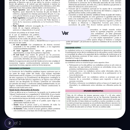
Ver
of
2
2