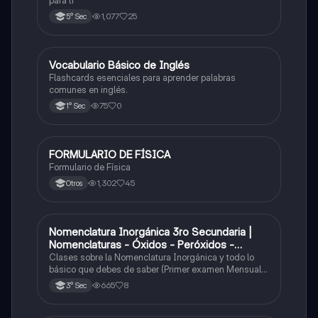
para ti
1,077
25
5° Sec
V
Vocabulario Básico de Inglés
Inglés
Flashcards esenciales para aprender palabras
comunes en inglés.
75
0
1° Sec
FORMULARIO DE FÍSICA
Física
Formulario de Física
1,302
45
Otros
Nomenclatura Inorgánica 3ro Secundaria |
Química
Nomenclaturas - Óxidos - Peróxidos -
Hidróxido o Bases
Clases sobre la Nomenclatura Inorgánica y todo lo
básico que debes de saber (Primer examen Mensual
2025)
665
8
3° Sec