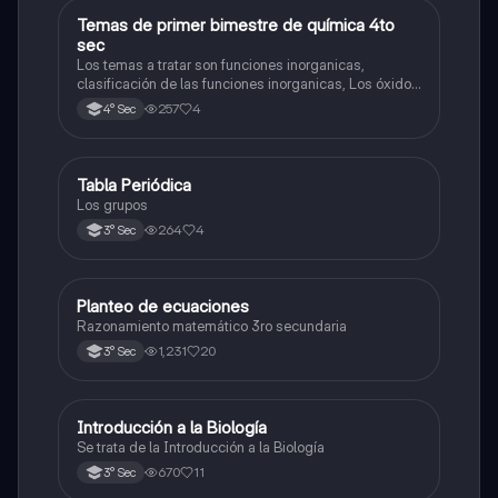
Temas de primer bimestre de química 4to
Química
sec
Los temas a tratar son funciones inorganicas,
clasificación de las funciones inorganicas, Los óxidos
y los óxidos ácidos
257
4
4° Sec
Tabla Periódica
Química
Los grupos
264
4
3° Sec
Planteo de ecuaciones
Matemáticas
Razonamiento matemático 3ro secundaria
1,231
20
3° Sec
Introducción a la Biología
Biología
Se trata de la Introducción a la Biología
670
11
3° Sec