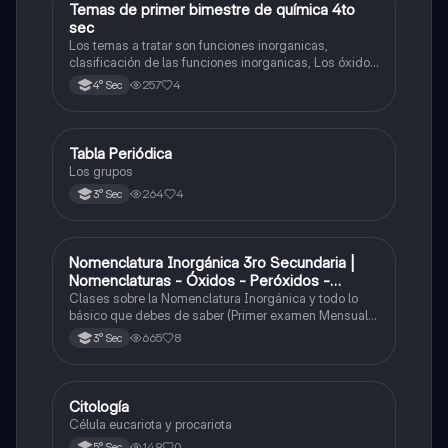
Temas de primer bimestre de química 4to
Química
sec
Los temas a tratar son funciones inorganicas,
clasificación de las funciones inorganicas, Los óxidos
y los óxidos ácidos
257
4
4° Sec
Tabla Periódica
Química
Los grupos
264
4
3° Sec
Nomenclatura Inorgánica 3ro Secundaria |
Química
Nomenclaturas - Óxidos - Peróxidos -
Hidróxido o Bases
Clases sobre la Nomenclatura Inorgánica y todo lo
básico que debes de saber (Primer examen Mensual
2025)
665
8
3° Sec
Citología
Ciencia y Tecnología
Célula eucariota y procariota
149
0
5° Sec