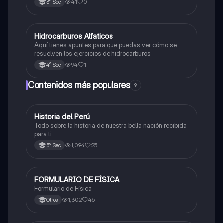
41
0
3° Sec
Hidrocarburos Alfaticos
Química
Aquí tienes apuntes para que puedas ver cómo se
resuelven los ejercicios de hidrocarburos
94
1
4° Sec
Contenidos más populares
9
Historia del Perú
Ciencias Sociales
Todo sobre la historia de nuestra bella nación recibida
para ti
1,094
25
5° Sec
FORMULARIO DE FÍSICA
Física
Formulario de Física
1,302
45
Otros