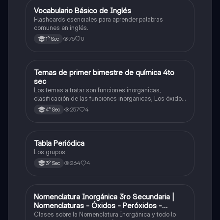
V
Vocabulario Básico de Inglés
Inglés
Flashcards esenciales para aprender palabras
comunes en inglés.
75
0
1° Sec
Temas de primer bimestre de química 4to
Química
sec
Los temas a tratar son funciones inorganicas,
clasificación de las funciones inorganicas, Los óxidos
y los óxidos ácidos
257
4
4° Sec
Tabla Periódica
Química
Los grupos
264
4
3° Sec
Nomenclatura Inorgánica 3ro Secundaria |
Química
Nomenclaturas - Óxidos - Peróxidos -
Hidróxido o Bases
Clases sobre la Nomenclatura Inorgánica y todo lo