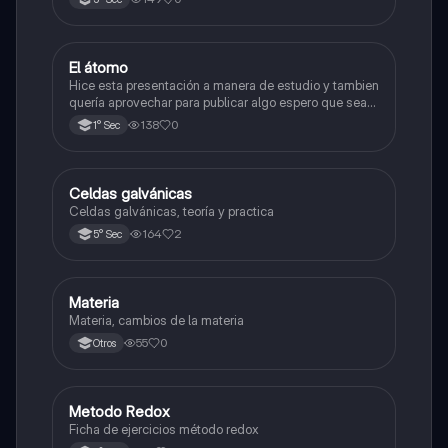
El átomo
Ciencia y Tecnología
Hice esta presentación a manera de estudio y tambien
quería aprovechar para publicar algo espero que sea
de su agrado , habla del átomo y lo básico sobre el,
138
0
1° Sec
solo eso bye
Celdas galvánicas
Química
Celdas galvánicas, teoría y practica
164
2
5° Sec
Materia
Química
Materia, cambios de la materia
55
0
Otros
Metodo Redox
Química
Ficha de ejercicios método redox