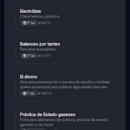
Electrólisis
Química
Clase teórica y práctica
88
2
5° Sec
Balanceo por tanteo
Química
Resuelve el proplems
112
1
3° Sec
El átomo
Ciencia y Tecnología
Hice esta presentación a manera de estudio y tambien
quería aprovechar para publicar algo espero que sea
de su agrado , habla del átomo y lo básico sobre el,
138
0
1° Sec
solo eso bye
Práctica de Estado gaseoso
Química
Ficha para laboratorio de química, práctica de estado
gaseoso y las leyes.