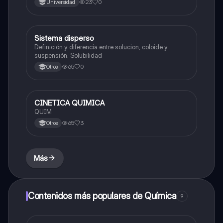
23
0
Universidad
Sistema disperso
Química
Definición y diferencia entre solucion, coloide y
suspensión. Solubilidad
65
0
Otros
CINETICA QUIMICA
Química
QUIM
65
3
Otros
Más
Contenidos más populares de Química
9