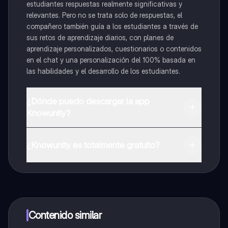
estudiantes respuestas realmente significativas y
relevantes. Pero no se trata solo de respuestas, el
compañero también guía a los estudiantes a través de
sus retos de aprendizaje diarios, con planes de
aprendizaje personalizados, cuestionarios o contenidos
en el chat y una personalización del 100% basada en
las habilidades y el desarrollo de los estudiantes.
¿Dónde puedo descargar la app
Knowunity?
Puedes descargar la app en Google Play Store y Apple
App Store.
¿Knowunity es totalmente gratuito?
¡Sí lo es! Tienes acceso totalmente gratuito a todo el
contenido de la app, puedes chatear con otros
alumnos y recibir ayuda inmeditamente. Puedes ganar
dinero utilizando la aplicación, que te permitirá acceder
a determinadas funciones.
Contenido similar