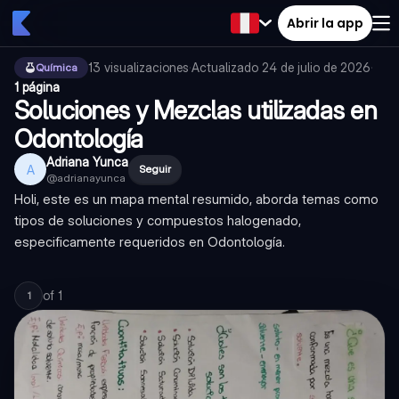
Abrir la app
13
visualizaciones
·
Actualizado
24 de julio de 2026
·
Química
1 página
Soluciones y Mezclas utilizadas en
Odontología
Adriana Yunca
A
Seguir
@
adrianayunca
Holi, este es un mapa mental resumido, aborda temas como
tipos de soluciones y compuestos halogenado,
especificamente requeridos en Odontología.
of
1
1