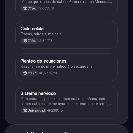
básico que debes de saber (Primer examen Mensual
2025)
665
8
3° Sec
Ciclo celular
Biología
Etapas, mitosis, meiosis
84
3
5° Sec
Planteo de ecuaciones
Matemáticas
Razonamiento matemático 3ro secundaria
1,233
20
3° Sec
Sistema nervioso
Biología
Para estudiar, para el examen oral de mañana, con
partes cables que me ayuden a entender este tema,
porque se me complica un poco ya que el tema es
238
6
Universidad
muy extenso y quisiera poder lograr entenderlo
mucho mejor con ayuda de cartilla el ppt está
resumido.