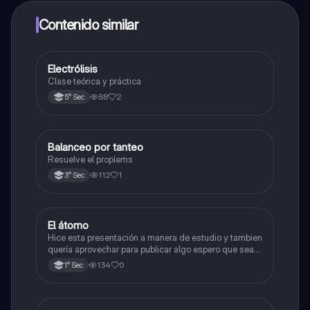
dinero utilizando la aplicación, que te permitirá acceder
a determinadas funciones.
Contenido similar
Electrólisis
Química
Clase teórica y práctica
88
2
5° Sec
Balanceo por tanteo
Química
Resuelve el proplems
112
1
3° Sec
El átomo
Ciencia y Tecnología
Hice esta presentación a manera de estudio y tambien
quería aprovechar para publicar algo espero que sea
de su agrado , habla del átomo y lo básico sobre el,
134
0
1° Sec
solo eso bye