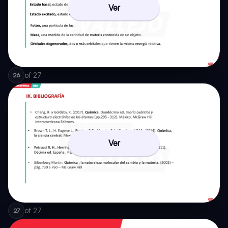
Ver
of
27
26
Ver
of
27
27