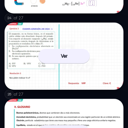
of
27
24
Ver
of
27
25