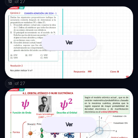
of
27
12
Ver
of
27
13
Ver