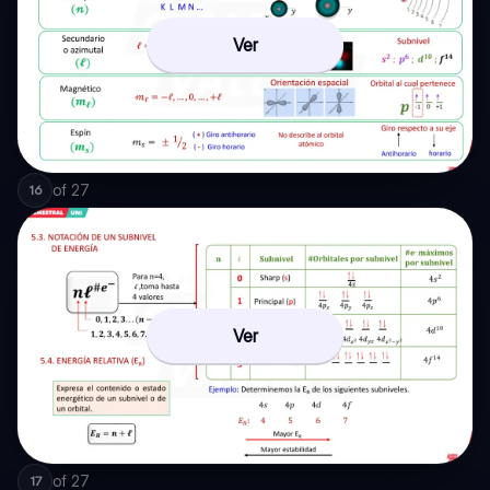
Ver
of
27
16
Ver
of
27
17