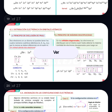
of
27
19
Ver
of
27
20