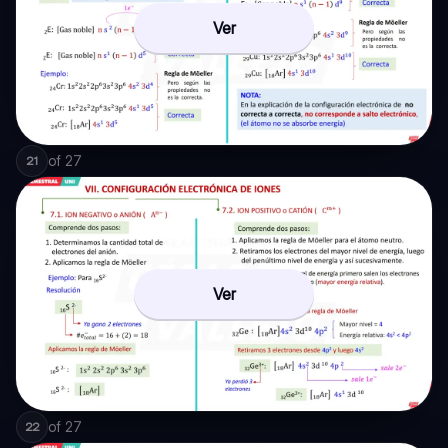
Ver
of
27
21
Ver
of
27
22