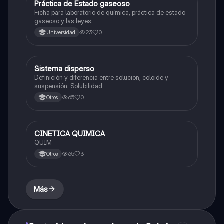
Práctica de Estado gaseoso
Química
Ficha para laboratorio de química, práctica de estado
gaseoso y las leyes.
23
0
Universidad
Sistema disperso
Química
Definición y diferencia entre solucion, coloide y
suspensión. Solubilidad
65
0
Otros
CINETICA QUIMICA
Química
QUIM
65
3
Otros
Más