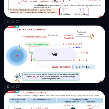
of
27
14
Ver
of
27
15