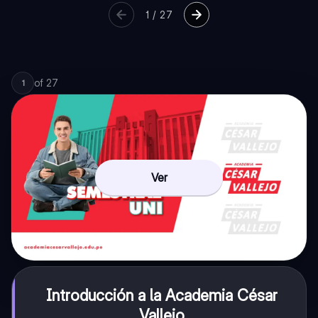
1
/
27
of
27
1
Ver
Introducción a la Academia César
Vallejo