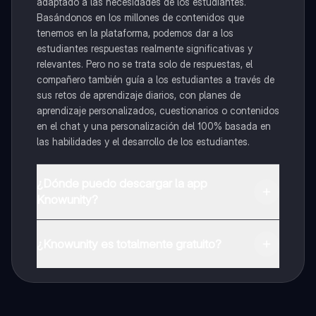
adaptado a las necesidades de los estudiantes.
Basándonos en los millones de contenidos que
tenemos en la plataforma, podemos dar a los
estudiantes respuestas realmente significativas y
relevantes. Pero no se trata solo de respuestas, el
compañero también guía a los estudiantes a través de
sus retos de aprendizaje diarios, con planes de
aprendizaje personalizados, cuestionarios o contenidos
en el chat y una personalización del 100% basada en
las habilidades y el desarrollo de los estudiantes.
¿Dónde puedo descargar la app
Knowunity?
Puedes descargar la app en Google Play Store y Apple
App Store.
¿Knowunity es totalmente gratuito?
¡Sí lo es! Tienes acceso totalmente gratuito a todo el
contenido de la app, puedes chatear con otros
alumnos y recibir ayuda inmeditamente. Puedes ganar