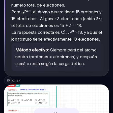
número total de electrones.
Para ₁₅P³⁻, el átomo neutro tiene 15 protones y
15 electrones. Al ganar 3 electrones (anión 3-),
el total de electrones es 15 + 3 = 18.
La respuesta correcta es C) ₁₅P³⁻-18, ya que el
ion fosfuro tiene efectivamente 18 electrones.
Método efectivo:
Siempre partí del átomo
neutro (protones = electrones) y después
sumá o restá según la carga del ion.
of
27
10