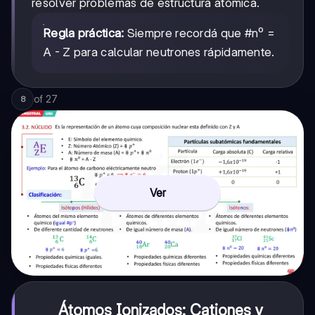
resolver problemas de estructura atómica.
Regla práctica:
Siempre recordá que #n⁰ =
A - Z para calcular neutrones rápidamente.
of
27
8
Ver
Átomos Ionizados: Cationes y