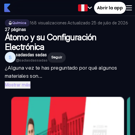
Abrir la app
168
visualizaciones
·
Actualizado
25 de julio de 2026
·
Química
27 páginas
Átomo y su Configuración
Electrónica
sadasdas sadas
S
Seguir
@
sadasdassadas
¿Alguna vez te has preguntado por qué algunos
materiales son...
Mostrar más