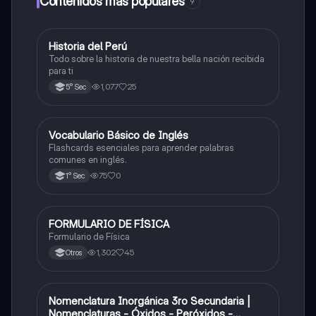
Contenidos más populares
9
Historia del Perú
Ciencias Sociales
Todo sobre la historia de nuestra bella nación recibida
para ti
1,077
25
5° Sec
V
Vocabulario Básico de Inglés
Inglés
Flashcards esenciales para aprender palabras
comunes en inglés.
75
0
1° Sec
FORMULARIO DE FÍSICA
Física
Formulario de Física
1,302
45
Otros
Nomenclatura Inorgánica 3ro Secundaria |
Química
Nomenclaturas - Óxidos - Peróxidos -