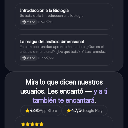
Introducción a la Biología
Biología
Se trata de la Introducción a la Biología
670
11
3° Sec
La magia del análisis dimensional
Física
Es esta oportunidad aprenderás a sobre: ¿Que es el
análisis dimensional? ¿De qué trata? Y Las fórmulas
de las magnitudes fundamentales y derivadas.
992
33
4° Sec
Mira lo que dicen nuestros
usuarios. Les encantó —
y a ti
también te encantará
.
4.6
/5
App Store
4.7
/5
Google Play