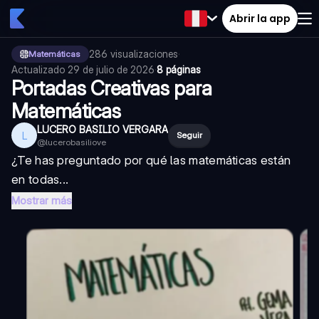
Abrir la app
286
visualizaciones
·
Matemáticas
Actualizado
29 de julio de 2026
·
8 páginas
Portadas Creativas para
Matemáticas
LUCERO BASILIO VERGARA
L
Seguir
@
lucerobasiliove
¿Te has preguntado por qué las matemáticas están
en todas...
Mostrar más