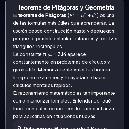
Teorema de Pitágoras y Geometría
2
2
2
h^2
=
+
El
teorema de Pitágoras
(
) es una
h
a
b
=
de las fórmulas más útiles que aprenderás. La
a^2
usarás desde construcción hasta videojuegos,
+
b^2
porque te permite calcular distancias y resolver
triángulos rectángulos.
pi =
=
3.14
La constante
π
aparece
p
i
3.14
constantemente en problemas de círculos y
geometría. Memorizar este valor te ahorrará
tiempo en exámenes y te ayudará a hacer
cálculos mentales rápidos.
El razonamiento matemático es tan importante
como memorizar fórmulas. Entender por qué
funcionan estas ecuaciones te dará confianza
para aplicarlas en situaciones nuevas.
🔍 Dato curioso:
El teorema de Pitágoras