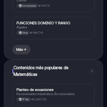
Costos
176
3
Universidad
FUNCIONES DOMINIO Y RANGO
Matemáticas
Álgebra
786
10
Otros
Más
Contenidos más populares de
9
Matemáticas
Planteo de ecuaciones
Matemáticas
Razonamiento matemático 3ro secundaria
1,231
20
3° Sec