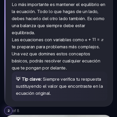
2
=
Lo más importante es mantener el equilibrio en
=
1
3
la ecuación. Todo lo que hagas de un lado,
debes hacerlo del otro lado también. Es como
una balanza que siempre debe estar
equilibrada.
a
+
11
=
Las ecuaciones con variables como
a
x
+
te preparan para problemas más complejos.
11
Una vez que domines estos conceptos
=
x
básicos, podrás resolver cualquier ecuación
que te pongan por delante.
💡 Tip clave:
Siempre verifica tu respuesta
sustituyendo el valor que encontraste en la
ecuación original.
of
8
2