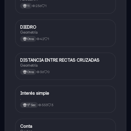
236
1
11
DIEDRO
Matemáticas
Geometría
42
1
Otros
DISTANCIA ENTRE RECTAS CRUZADAS
Matemáticas
Geometría
36
0
Otros
Interés simple
Matemáticas
.
333
3
5° Sec
Conta
Matemáticas