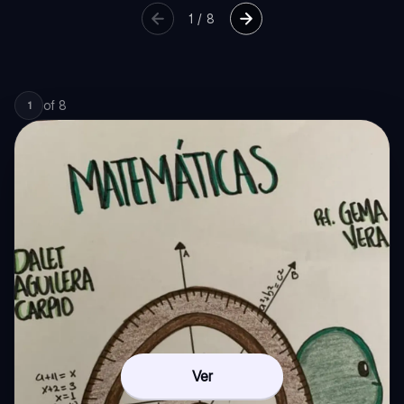
1
/
8
of
8
1
Ver