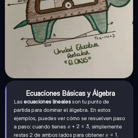
Ecuaciones Básicas y Álgebra
Las
ecuaciones lineales
son tu punto de
partida para dominar el álgebra. En estos
ejemplos, puedes ver cómo se resuelven paso
x
+
2
=
3
a paso: cuando tienes
, simplemente
x
+
x
=
1
restas 2 de ambos lados para obtener
.
x