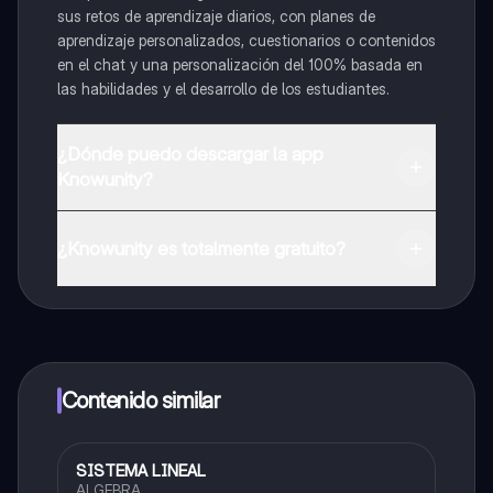
sus retos de aprendizaje diarios, con planes de
aprendizaje personalizados, cuestionarios o contenidos
en el chat y una personalización del 100% basada en
las habilidades y el desarrollo de los estudiantes.
¿Dónde puedo descargar la app
Knowunity?
Puedes descargar la app en Google Play Store y Apple
App Store.
¿Knowunity es totalmente gratuito?
¡Sí lo es! Tienes acceso totalmente gratuito a todo el
contenido de la app, puedes chatear con otros
alumnos y recibir ayuda inmeditamente. Puedes ganar
dinero utilizando la aplicación, que te permitirá acceder
a determinadas funciones.
Contenido similar
SISTEMA LINEAL
Matemáticas
ALGEBRA