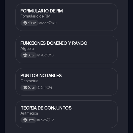
FORMULARIO DE RM
Matemáticas
Formulario de RM
636
40
5° Sec
FUNCIONES DOMINIO Y RANGO
Matemáticas
Álgebra
786
10
Otros
PUNTOS NOTABLES
Matemáticas
Geometría
241
4
Otros
TEORIA DE CONJUNTOS
Matemáticas
Aritmetica
623
12
Otros