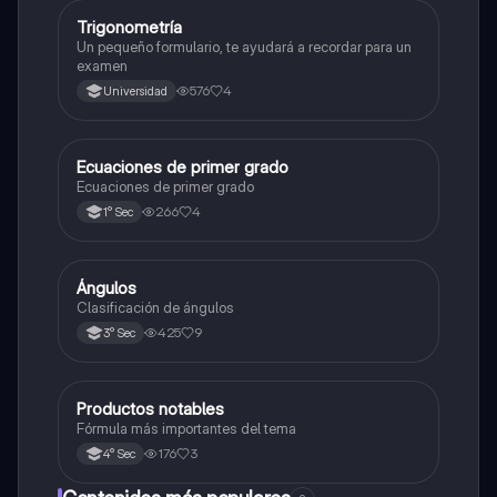
Trigonometría
Matemáticas
Un pequeño formulario, te ayudará a recordar para un
examen
576
4
Universidad
Ecuaciones de primer grado
Matemáticas
Ecuaciones de primer grado
266
4
1° Sec
Ángulos
Matemáticas
Clasificación de ángulos
425
9
3° Sec
Productos notables
Matemáticas
Fórmula más importantes del tema
176
3
4° Sec