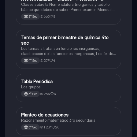
Hidróxido o Bases
Clases sobre la Nomenclatura Inorgánica y todo lo
básico que debes de saber (Primer examen Mensual
2025)
665
8
3° Sec
Temas de primer bimestre de química 4to
Química
sec
Los temas a tratar son funciones inorganicas,
clasificación de las funciones inorganicas, Los óxidos
y los óxidos ácidos
257
4
4° Sec
Tabla Periódica
Química
Los grupos
264
4
3° Sec
Planteo de ecuaciones
Matemáticas
Razonamiento matemático 3ro secundaria
1,231
20
3° Sec