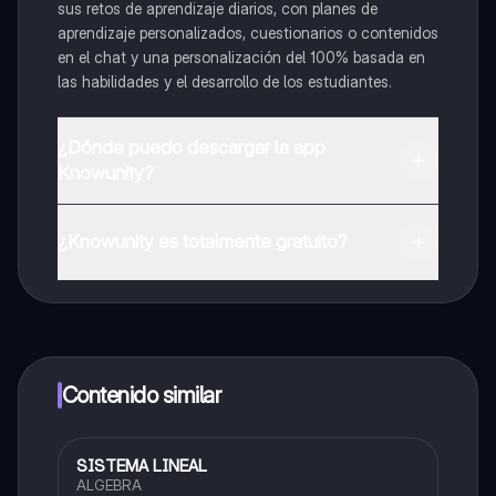
sus retos de aprendizaje diarios, con planes de
aprendizaje personalizados, cuestionarios o contenidos
en el chat y una personalización del 100% basada en
las habilidades y el desarrollo de los estudiantes.
¿Dónde puedo descargar la app
Knowunity?
Puedes descargar la app en Google Play Store y Apple
App Store.
¿Knowunity es totalmente gratuito?
¡Sí lo es! Tienes acceso totalmente gratuito a todo el
contenido de la app, puedes chatear con otros
alumnos y recibir ayuda inmeditamente. Puedes ganar
dinero utilizando la aplicación, que te permitirá acceder
a determinadas funciones.
Contenido similar
SISTEMA LINEAL
Matemáticas
ALGEBRA