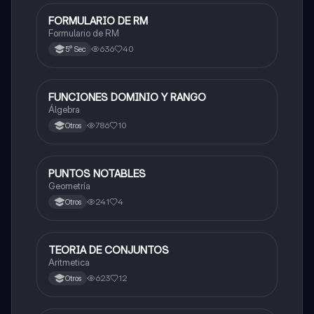
FORMULARIO DE RM
Matemáticas
Formulario de RM
636
40
5° Sec
FUNCIONES DOMINIO Y RANGO
Matemáticas
Álgebra
786
10
Otros
PUNTOS NOTABLES
Matemáticas
Geometría
241
4
Otros
TEORIA DE CONJUNTOS
Matemáticas
Aritmetica
623
12
Otros