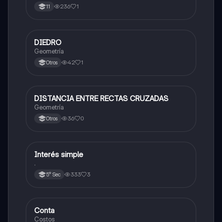
236
1
11
DIEDRO
Matemáticas
Geometría
42
1
Otros
DISTANCIA ENTRE RECTAS CRUZADAS
Matemáticas
Geometría
36
0
Otros
Interés simple
Matemáticas
.
333
3
5° Sec
Conta
Matemáticas
Costos