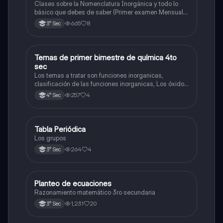
Hidróxido o Bases
Clases sobre la Nomenclatura Inorgánica y todo lo
básico que debes de saber (Primer examen Mensual
2025)
665
8
3° Sec
Temas de primer bimestre de química 4to
Química
sec
Los temas a tratar son funciones inorganicas,
clasificación de las funciones inorganicas, Los óxidos
y los óxidos ácidos
257
4
4° Sec
Tabla Periódica
Química
Los grupos
264
4
3° Sec
Planteo de ecuaciones
Matemáticas
Razonamiento matemático 3ro secundaria
1,231
20
3° Sec