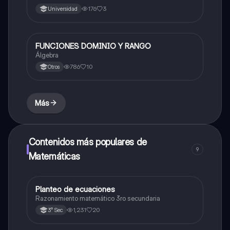
176
3
Universidad
FUNCIONES DOMINIO Y RANGO
Matemáticas
Álgebra
786
10
Otros
Más
Contenidos más populares de
9
Matemáticas
Planteo de ecuaciones
Matemáticas
Razonamiento matemático 3ro secundaria
1,231
20
3° Sec