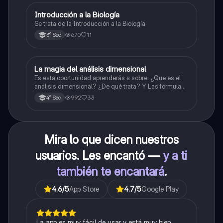
Introducción a la Biología
Biología
Se trata de la Introducción a la Biología
670
11
3° Sec
La magia del análisis dimensional
Física
Es esta oportunidad aprenderás a sobre: ¿Que es el
análisis dimensional? ¿De qué trata? Y Las fórmulas
de las magnitudes fundamentales y derivadas.
992
33
4° Sec
Mira lo que dicen nuestros
usuarios. Les encantó —
y a ti
también te encantará
.
4.6
/5
App Store
4.7
/5
Google Play
La app es muy fácil de usar y está muy bien