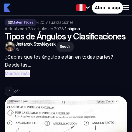
Abrir la app
425
visualizaciones
·
Matemáticas
Actualizado
25 de julio de 2026
·
1 página
Tipos de Ángulos y Clasificaciones
Jestarork Stovkieyeski
Seguir
@
¿Sabías que los ángulos están en todas partes?
Desde las...
Mostrar más
of
1
1