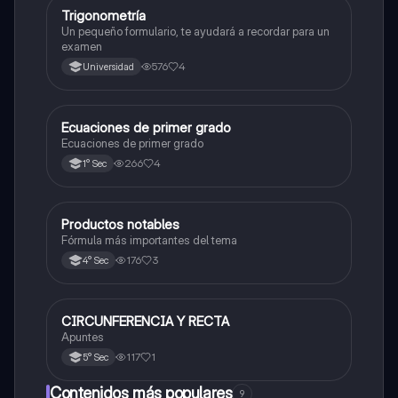
Trigonometría
Matemáticas
Un pequeño formulario, te ayudará a recordar para un
examen
576
4
Universidad
Ecuaciones de primer grado
Matemáticas
Ecuaciones de primer grado
266
4
1° Sec
Productos notables
Matemáticas
Fórmula más importantes del tema
176
3
4° Sec
CIRCUNFERENCIA Y RECTA
Matemáticas
Apuntes
117
1
5° Sec
Contenidos más populares
9