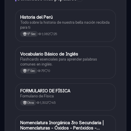
Historia del Perú
Ciencias Sociales
Todo sobre la historia de nuestra bella nación recibida
para ti
1,082
25
5° Sec
V
Vocabulario Básico de Inglés
Inglés
Flashcards esenciales para aprender palabras
comunes en inglés.
75
0
1° Sec
FORMULARIO DE FÍSICA
Física
Formulario de Física
1,302
45
Otros
Nomenclatura Inorgánica 3ro Secundaria |
Química
Nomenclaturas - Óxidos - Peróxidos -