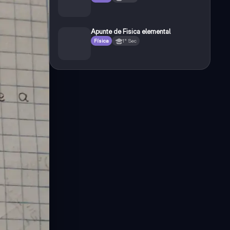
Apunte de Fisica elemental
Física
1° Sec