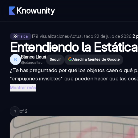
Knowunity
178
visualizaciones
·
Actualizado
22 de julio de 2026
·
2 
Física
Entendiendo la Estática 
Blanca Llauri
B
Seguir
Añadir a fuentes de Google
@
blancallauri
¿Te has preguntado por qué los objetos caen o qué 
"empujones invisibles" que pueden hacer que las cosa
Mostrar más
of
2
1