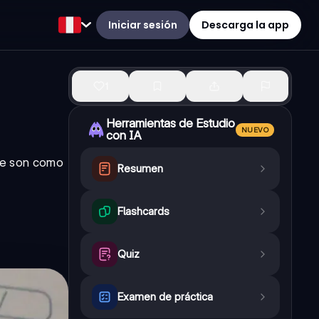
Iniciar sesión
Descarga la app
1
Herramientas de Estudio
NUEVO
con IA
ue son como
Resumen
Flashcards
Quiz
Examen de práctica