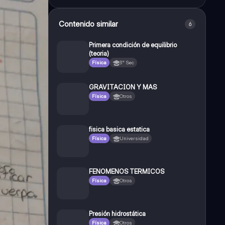
Contenido similar
6
Primera condición de equilibrio
(teoria)
Física
3° Sec
GRAVITACION Y MAS
Física
Otros
fisica basica estatica
Física
Universidad
FENOMENOS TERMICOS
Física
Otros
Presión hidrostática
Física
Otros