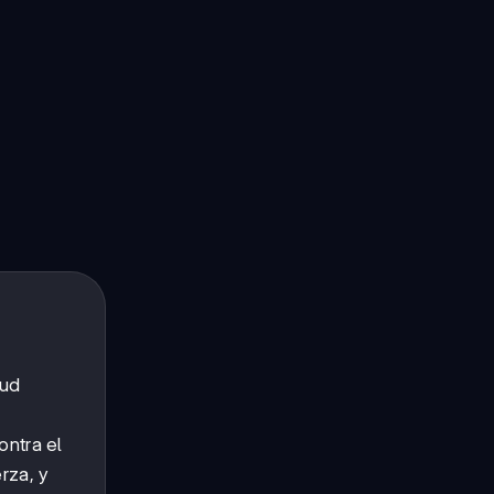
tud
ontra el
rza, y