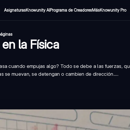
Asignaturas
Knowunity AI
Programa de Creadores
Más
Knowunity Pro
páginas
en la Física
pasa cuando empujas algo? Todo se debe a las
fuerzas
, q
s se muevan, se detengan o cambien de dirección....