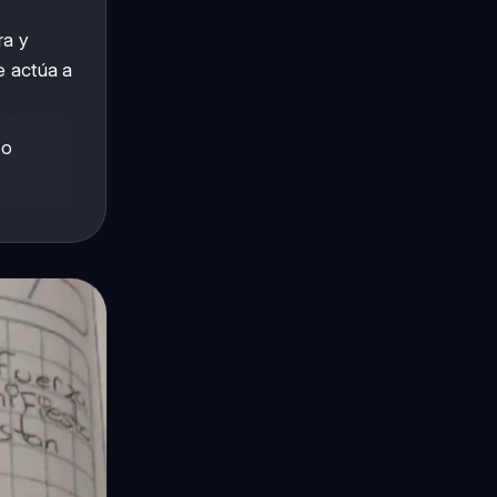
ra y
e actúa a
do