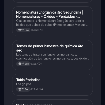
Nomenclatura Inorgánica 3ro Secundaria |
Química
Nomenclaturas - Óxidos - Peróxidos -
Hidróxido o Bases
Clases sobre la Nomenclatura Inorgánica y todo lo
básico que debes de saber (Primer examen Mensual
2025)
665
8
3° Sec
Temas de primer bimestre de química 4to
Química
sec
Los temas a tratar son funciones inorganicas,
clasificación de las funciones inorganicas, Los óxidos
y los óxidos ácidos
257
4
4° Sec
Tabla Periódica
Química
Los grupos
264
4
3° Sec