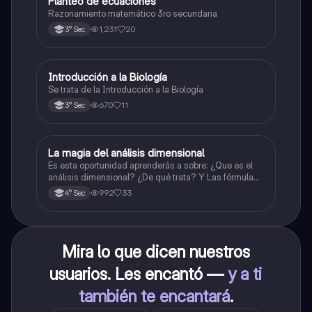
Planteo de ecuaciones
Matemáticas
Razonamiento matemático 3ro secundaria
1,231
20
3° Sec
Introducción a la Biología
Biología
Se trata de la Introducción a la Biología
670
11
3° Sec
La magia del análisis dimensional
Física
Es esta oportunidad aprenderás a sobre: ¿Que es el
análisis dimensional? ¿De qué trata? Y Las fórmulas
de las magnitudes fundamentales y derivadas.
992
33
4° Sec
Mira lo que dicen nuestros
usuarios. Les encantó —
y a ti
también te encantará
.