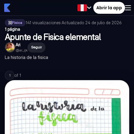
Abrir la app
141
visualizaciones
·
Actualizado
24 de julio de 2026
·
Física
1 página
Apunte de Fisica elemental
Ari
Seguir
@
ar_ijk
La historia de la fisica
of
1
1