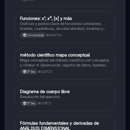
Funciones: x¹, x², |x| y más
Física
Gráficas y puntos clave de funciones constantes,
lineales, cuadráticas, de valor absoluto, inversas y
caso cuadrático no parabólico
264
4
Universidad
método científico mapa conceptual
Ciencia y Tecnología
Mapa conceptual del método científico con conceptos
y viñetas => observación, registro de datos, hipótesis
y experimentación 🔬
221
2
3° Sec
Diagrama de cuerpo libre
Física
Resolución del ejercicio
173
1
5° Sec
Fórmulas fundamentales y derivadas de
Física
ANÁLISIS DIMENSIONAL