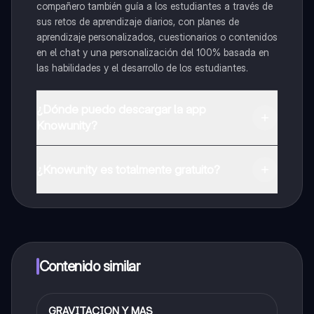
compañero también guía a los estudiantes a través de
sus retos de aprendizaje diarios, con planes de
aprendizaje personalizados, cuestionarios o contenidos
en el chat y una personalización del 100% basada en
las habilidades y el desarrollo de los estudiantes.
¿Dónde puedo descargar la app
Knowunity?
Puedes descargar la app en Google Play Store y Apple
App Store.
¿Knowunity es totalmente gratuito?
¡Sí lo es! Tienes acceso totalmente gratuito a todo el
contenido de la app, puedes chatear con otros
alumnos y recibir ayuda inmeditamente. Puedes ganar
dinero utilizando la aplicación, que te permitirá acceder
a determinadas funciones.
Contenido similar
GRAVITACION Y MAS
Física