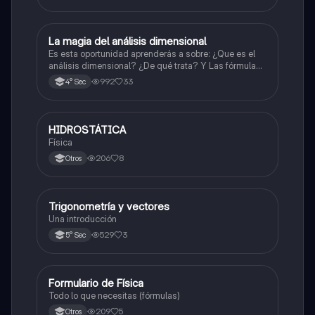
La magia del análisis dimensional
Física
Es esta oportunidad aprenderás a sobre: ¿Que es el
análisis dimensional? ¿De qué trata? Y Las fórmulas
de las magnitudes fundamentales y derivadas.
992
33
4° Sec
HIDROSTÁTICA
Física
Física
206
8
Otros
Trigonometría y vectores
Física
Una introducción
529
3
5° Sec
Formulario de Física
Física
Todo lo que necesitas (fórmulas)
209
5
Otros