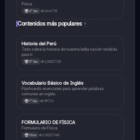
Física
244
5
4° Sec
Contenidos más populares
9
Historia del Perú
Ciencias Sociales
Todo sobre la historia de nuestra bella nación recibida
para ti
1,082
25
5° Sec
V
Vocabulario Básico de Inglés
Inglés
Flashcards esenciales para aprender palabras
comunes en inglés.
75
0
1° Sec
FORMULARIO DE FÍSICA
Física
Formulario de Física
1,302
45
Otros