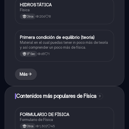
HIDROSTÁTICA
Física
Física
206
8
Otros
Primera condición de equilibrio (teoria)
Física
Material en el cual puedas tener in poco más de teoría
y así comprender un poco más de física.
65
1
3° Sec
Más
Contenidos más populares de Física
9
FORMULARIO DE FÍSICA
Física
Formulario de Física
1,302
45
Otros