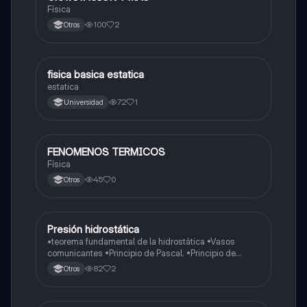
Física
100
2
Otros
fisica basica estatica
Física
estatica
72
1
Universidad
FENOMENOS TERMICOS
Física
Física
45
0
Otros
Presión hidrostática
Física
•teorema fundamental de la hidrostática •Vasos
comunicantes •Principio de Pascal. •Principio de
Arquímedes
82
2
Otros